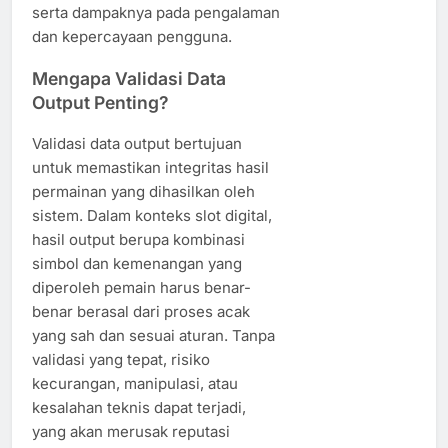
serta dampaknya pada pengalaman
dan kepercayaan pengguna.
Mengapa Validasi Data
Output Penting?
Validasi data output bertujuan
untuk memastikan integritas hasil
permainan yang dihasilkan oleh
sistem. Dalam konteks slot digital,
hasil output berupa kombinasi
simbol dan kemenangan yang
diperoleh pemain harus benar-
benar berasal dari proses acak
yang sah dan sesuai aturan. Tanpa
validasi yang tepat, risiko
kecurangan, manipulasi, atau
kesalahan teknis dapat terjadi,
yang akan merusak reputasi