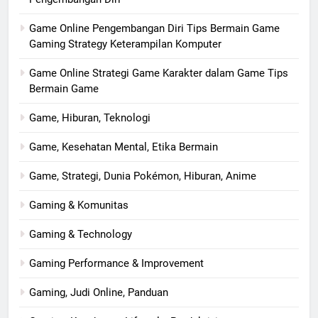
Game Online Pengembangan Diri Tips Bermain Game
Gaming Strategy Keterampilan Komputer
Game Online Strategi Game Karakter dalam Game Tips
Bermain Game
Game, Hiburan, Teknologi
Game, Kesehatan Mental, Etika Bermain
Game, Strategi, Dunia Pokémon, Hiburan, Anime
Gaming & Komunitas
Gaming & Technology
Gaming Performance & Improvement
Gaming, Judi Online, Panduan