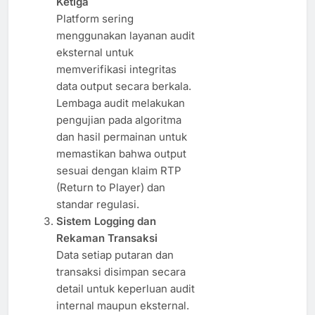
Ketiga
Platform sering
menggunakan layanan audit
eksternal untuk
memverifikasi integritas
data output secara berkala.
Lembaga audit melakukan
pengujian pada algoritma
dan hasil permainan untuk
memastikan bahwa output
sesuai dengan klaim RTP
(Return to Player) dan
standar regulasi.
Sistem Logging dan
Rekaman Transaksi
Data setiap putaran dan
transaksi disimpan secara
detail untuk keperluan audit
internal maupun eksternal.