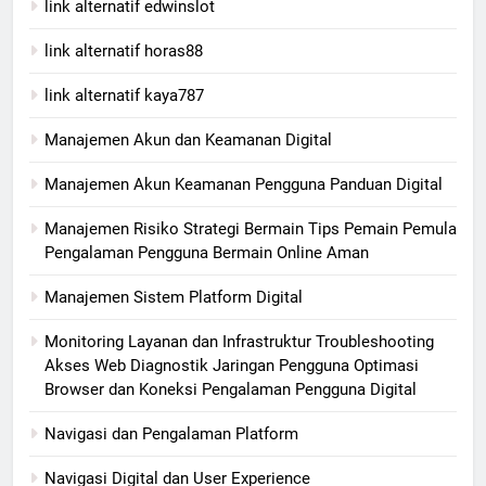
link alternatif edwinslot
link alternatif horas88
link alternatif kaya787
Manajemen Akun dan Keamanan Digital
Manajemen Akun Keamanan Pengguna Panduan Digital
Manajemen Risiko Strategi Bermain Tips Pemain Pemula
Pengalaman Pengguna Bermain Online Aman
Manajemen Sistem Platform Digital
Monitoring Layanan dan Infrastruktur Troubleshooting
Akses Web Diagnostik Jaringan Pengguna Optimasi
Browser dan Koneksi Pengalaman Pengguna Digital
Navigasi dan Pengalaman Platform
Navigasi Digital dan User Experience