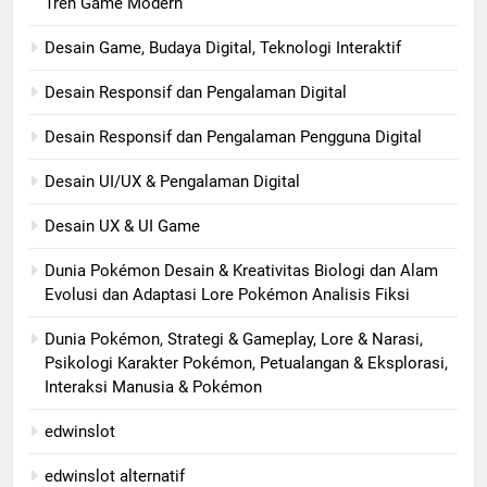
Tren Game Modern
Desain Game, Budaya Digital, Teknologi Interaktif
Desain Responsif dan Pengalaman Digital
Desain Responsif dan Pengalaman Pengguna Digital
Desain UI/UX & Pengalaman Digital
Desain UX & UI Game
Dunia Pokémon Desain & Kreativitas Biologi dan Alam
Evolusi dan Adaptasi Lore Pokémon Analisis Fiksi
Dunia Pokémon, Strategi & Gameplay, Lore & Narasi,
Psikologi Karakter Pokémon, Petualangan & Eksplorasi,
Interaksi Manusia & Pokémon
edwinslot
edwinslot alternatif