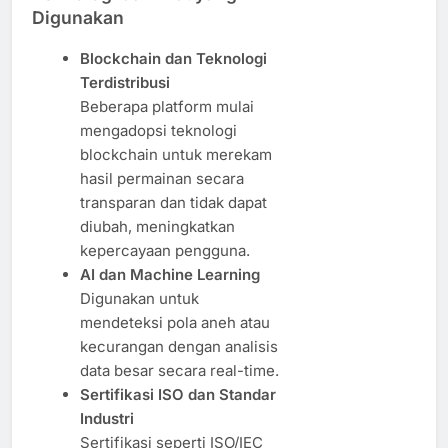
Digunakan
Blockchain dan Teknologi
Terdistribusi
Beberapa platform mulai
mengadopsi teknologi
blockchain untuk merekam
hasil permainan secara
transparan dan tidak dapat
diubah, meningkatkan
kepercayaan pengguna.
AI dan Machine Learning
Digunakan untuk
mendeteksi pola aneh atau
kecurangan dengan analisis
data besar secara real-time.
Sertifikasi ISO dan Standar
Industri
Sertifikasi seperti ISO/IEC