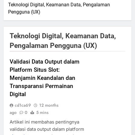
Teknologi Digital, Keamanan Data, Pengalaman
Pengguna (UX)
Teknologi Digital, Keamanan Data,
Pengalaman Pengguna (UX)
Validasi Data Output dalam
Platform Situs Slot:
Menjamin Keandalan dan
Transparansi Permainan
Digital
cd1ca69
12 months
ago
0
5 mins
Artikel ini membahas pentingnya
validasi data output dalam platform