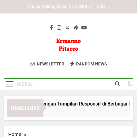
Skip
Panduan Mengakses LEBAH4D melalui Perangkat
to
Mobile dan Desktop
content
Panduan Mengakses KAYA787 melalui Perangkat
Mobile dan Desktop
LEBAH4D Login dengan Tampilan Responsif di
Berbagai Perangkat secara Aman
Panduan Mengakses EDWINSLOT melalui
Perangkat Mobile dan Desktop secara Praktis
Ermanno
Dapatkan Solusi Bisnis Dan Keuangan
Panduan Mengakses LEBAH4D melalui Perangkat
NEWSLETTER
RANDOM NEWS
Mobile dan Desktop
Pitacco
Dari Konsultan Profesional Ermanno
Panduan Mengakses KAYA787 melalui Perangkat
Pitacco. Sumber Daya Untuk Sukses
Mobile dan Desktop
MENU
Finansial.
BAH4D Login dengan Tampilan Responsif di Berbagai Perang
HEADLINES
Weeks Ago
Home