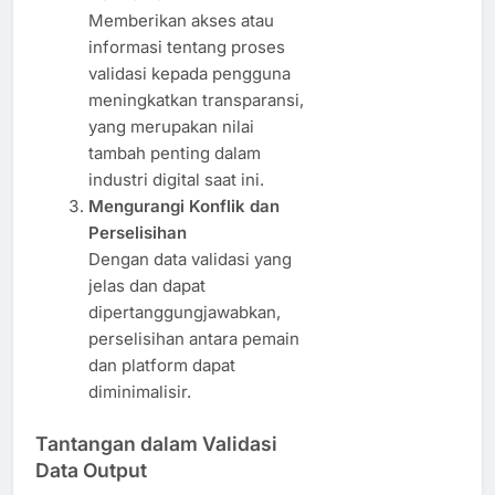
Memberikan akses atau
informasi tentang proses
validasi kepada pengguna
meningkatkan transparansi,
yang merupakan nilai
tambah penting dalam
industri digital saat ini.
Mengurangi Konflik dan
Perselisihan
Dengan data validasi yang
jelas dan dapat
dipertanggungjawabkan,
perselisihan antara pemain
dan platform dapat
diminimalisir.
Tantangan dalam Validasi
Data Output