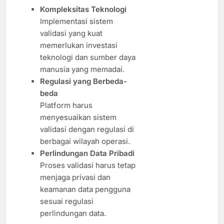
Kompleksitas Teknologi
Implementasi sistem
validasi yang kuat
memerlukan investasi
teknologi dan sumber daya
manusia yang memadai.
Regulasi yang Berbeda-
beda
Platform harus
menyesuaikan sistem
validasi dengan regulasi di
berbagai wilayah operasi.
Perlindungan Data Pribadi
Proses validasi harus tetap
menjaga privasi dan
keamanan data pengguna
sesuai regulasi
perlindungan data.