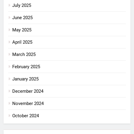
July 2025
June 2025
May 2025
April 2025
March 2025
February 2025
January 2025
December 2024
November 2024
October 2024