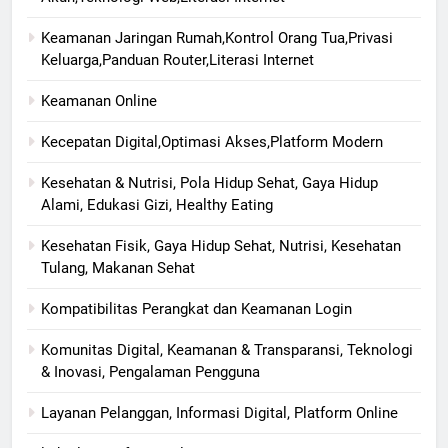
Keamanan Jaringan Rumah,Kontrol Orang Tua,Privasi
Keluarga,Panduan Router,Literasi Internet
Keamanan Online
Kecepatan Digital,Optimasi Akses,Platform Modern
Kesehatan & Nutrisi, Pola Hidup Sehat, Gaya Hidup
Alami, Edukasi Gizi, Healthy Eating
Kesehatan Fisik, Gaya Hidup Sehat, Nutrisi, Kesehatan
Tulang, Makanan Sehat
Kompatibilitas Perangkat dan Keamanan Login
Komunitas Digital, Keamanan & Transparansi, Teknologi
& Inovasi, Pengalaman Pengguna
Layanan Pelanggan, Informasi Digital, Platform Online