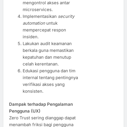
mengontrol akses antar
microservices.
Implementasikan
security
automation
untuk
mempercepat respon
insiden.
Lakukan audit keamanan
berkala guna memastikan
kepatuhan dan menutup
celah kerentanan.
Edukasi pengguna dan tim
internal tentang pentingnya
verifikasi akses yang
konsisten.
Dampak terhadap Pengalaman
Pengguna (UX)
Zero Trust sering dianggap dapat
menambah friksi bagi pengguna