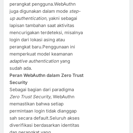
perangkat pengguna.WebAuthn
juga digunakan dalam mode
step-
up authentication
, yakni sebagai
lapisan tambahan saat aktivitas
mencurigakan terdeteksi, misalnya
login dari lokasi asing atau
perangkat baru.Penggunaan ini
memperkuat model keamanan
adaptive authentication
yang
sudah ada.
Peran WebAuthn dalam Zero Trust
Security
Sebagai bagian dari paradigma
Zero Trust Security
, WebAuthn
memastikan bahwa setiap
permintaan login tidak dianggap
sah secara default.Seluruh akses
diverifikasi berdasarkan identitas
dan perangkat yang