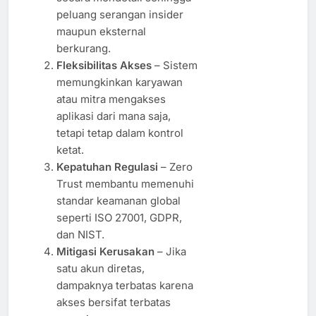
peluang serangan insider
maupun eksternal
berkurang.
Fleksibilitas Akses
– Sistem
memungkinkan karyawan
atau mitra mengakses
aplikasi dari mana saja,
tetapi tetap dalam kontrol
ketat.
Kepatuhan Regulasi
– Zero
Trust membantu memenuhi
standar keamanan global
seperti ISO 27001, GDPR,
dan NIST.
Mitigasi Kerusakan
– Jika
satu akun diretas,
dampaknya terbatas karena
akses bersifat terbatas