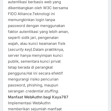
autentikasi berbasis web yang
dikembangkan oleh W3C bersama
FIDO Alliance.Teknologi ini
memungkinkan login tanpa
password dengan menggunakan
faktor autentikasi yang lebih aman,
seperti sidik jari, pengenalan
wajah, atau kunci keamanan fisik
(
security key
).Dalam praktiknya,
server hanya menyimpan kunci
publik, sementara kunci privat
tetap berada di perangkat
pengguna.Hal ini secara efektif
mengurangi risiko pencurian
password, phishing, maupun
serangan
credential stuffing
.
Manfaat WebAuthn bagi Kaya787
Implementasi WebAuthn
memberikan sejumlah manfaat