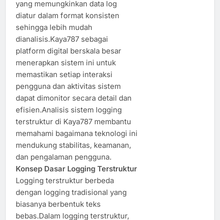
yang memungkinkan data log
diatur dalam format konsisten
sehingga lebih mudah
dianalisis.Kaya787 sebagai
platform digital berskala besar
menerapkan sistem ini untuk
memastikan setiap interaksi
pengguna dan aktivitas sistem
dapat dimonitor secara detail dan
efisien.Analisis sistem logging
terstruktur di Kaya787 membantu
memahami bagaimana teknologi ini
mendukung stabilitas, keamanan,
dan pengalaman pengguna.
Konsep Dasar Logging Terstruktur
Logging terstruktur berbeda
dengan logging tradisional yang
biasanya berbentuk teks
bebas.Dalam logging terstruktur,