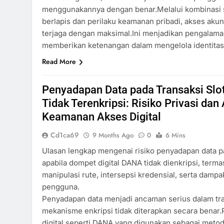
menggunakannya dengan benar.Melalui kombinasi s
berlapis dan perilaku keamanan pribadi, akses aku
terjaga dengan maksimal.Ini menjadikan pengalama
memberikan ketenangan dalam mengelola identitas
Read More
Penyadapan Data pada Transaksi Slo
Tidak Terenkripsi: Risiko Privasi da
Keamanan Akses Digital
Cd1ca69
9 Months Ago
0
6 Mins
Ulasan lengkap mengenai risiko penyadapan data pa
apabila dompet digital DANA tidak dienkripsi, ter
manipulasi rute, intersepsi kredensial, serta dampak
pengguna.
Penyadapan data menjadi ancaman serius dalam tran
mekanisme enkripsi tidak diterapkan secara benar
digital seperti DANA yang digunakan sebagai met