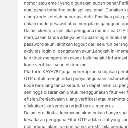
nomor atau email yang digunakan sudah benar.Peri
atau pesan tersaring pada aplikasi email.Gunakan k
ulang kode setelah beberapa detik.Pastikan pula pe
dalam mode pesawat atau mengalami gangguan ope
Dalam skenario lain, jika pengguna menerima OTP t
merupakan tanda adanya percobaan login tidak sah
password akun, aktifkan logout dari seluruh perang
aktivitas login di pengaturan akun.Langkah ini mem
lain tidak memperoleh akses baik melalui informas
kode verifikasi yang dikirimkan
Platform KAYA787 juga menerapkan kebijakan pem
OTP untuk menghindari penyalahgunaan sistem.Ke
kode berulang tanpa kebutuhan dapat memicu pen
sehingga disarankan untuk menggunakan fitur verif
efisien.Penjadwalan ulang verifikasi atau meminta
dilakukan jika kendala terjadi terus-menerus
Dalam era digital, keamanan akun bukan hanya soal 
kesadaran pengguna.Fitur OTP adalah alat yang san
melindungi akun, namun hanya efektif bila pengg