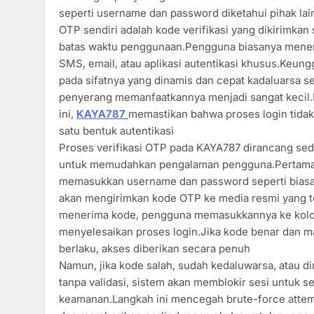
seperti username dan password diketahui pihak lai
OTP sendiri adalah kode verifikasi yang dikirimkan 
batas waktu penggunaan.Pengguna biasanya meneri
SMS, email, atau aplikasi autentikasi khusus.Keung
pada sifatnya yang dinamis dan cepat kadaluarsa s
penyerang memanfaatkannya menjadi sangat keci
ini,
KAYA787
memastikan bahwa proses login tida
satu bentuk autentikasi
Proses verifikasi OTP pada KAYA787 dirancang sed
untuk memudahkan pengalaman pengguna.Pertama
memasukkan username dan password seperti bias
akan mengirimkan kode OTP ke media resmi yang te
menerima kode, pengguna memasukkannya ke kolom
menyelesaikan proses login.Jika kode benar dan 
berlaku, akses diberikan secara penuh
Namun, jika kode salah, sudah kedaluwarsa, atau di
tanpa validasi, sistem akan memblokir sesi untuk 
keamanan.Langkah ini mencegah brute-force atte