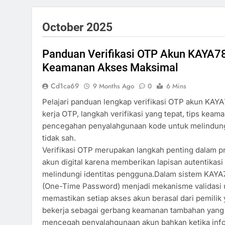
October 2025
Panduan Verifikasi OTP Akun KAYA7
Keamanan Akses Maksimal
Cd1ca69
9 Months Ago
0
6 Mins
Pelajari panduan lengkap verifikasi OTP akun KAYA7
kerja OTP, langkah verifikasi yang tepat, tips keam
pencegahan penyalahgunaan kode untuk melindung
tidak sah.
Verifikasi OTP merupakan langkah penting dalam 
akun digital karena memberikan lapisan autentikas
melindungi identitas pengguna.Dalam sistem KAY
(One-Time Password) menjadi mekanisme validasi 
memastikan setiap akses akun berasal dari pemilik y
bekerja sebagai gerbang keamanan tambahan yan
mencegah penyalahgunaan akun bahkan ketika info