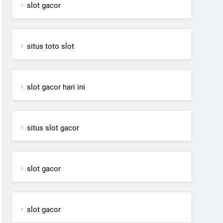
slot gacor
situs toto slot
slot gacor hari ini
situs slot gacor
slot gacor
slot gacor