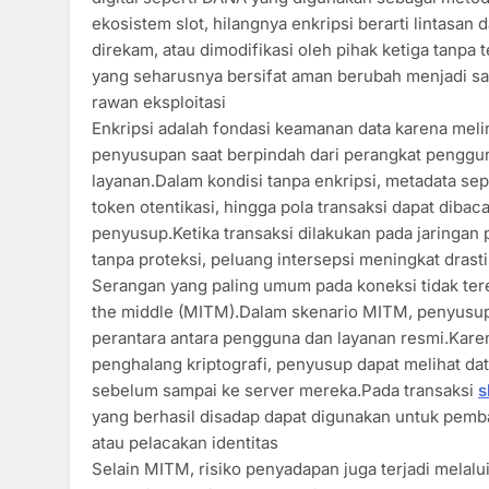
ekosistem slot, hilangnya enkripsi berarti lintasan 
direkam, atau dimodifikasi oleh pihak ketiga tanpa 
yang seharusnya bersifat aman berubah menjadi sa
rawan eksploitasi
Enkripsi adalah fondasi keamanan data karena meli
penyusupan saat berpindah dari perangkat penggu
layanan.Dalam kondisi tanpa enkripsi, metadata sep
token otentikasi, hingga pola transaksi dapat diba
penyusup.Ketika transaksi dilakukan pada jaringan 
tanpa proteksi, peluang intersepsi meningkat drasti
Serangan yang paling umum pada koneksi tidak tere
the middle (MITM).Dalam skenario MITM, penyusup
perantara antara pengguna dan layanan resmi.Karen
penghalang kriptografi, penyusup dapat melihat da
sebelum sampai ke server mereka.Pada transaksi
s
yang berhasil disadap dapat digunakan untuk pemba
atau pelacakan identitas
Selain MITM, risiko penyadapan juga terjadi melalu