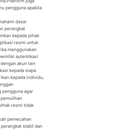
na.Platform juga
hu pengguna apabila
mahami dasar
an perangkat
amkan kepada pihak
plikasi resmi untuk
.Jika menggunakan
emiliki autentikasi
dengan akun lain
ikasi kepada siapa
rikan kepada individu,
anggan
g pengguna agar
u pemulihan
ihak resmi tidak
gkah pemecahan
 perangkat stabil dan