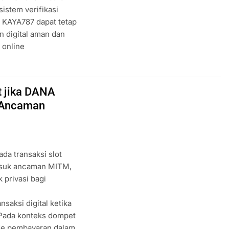
istem verifikasi
n KAYA787 dapat tetap
n digital aman dan
 online
t jika DANA
n Ancaman
da transaksi slot
masuk ancaman MITM,
 privasi bagi
saksi digital ketika
.Pada konteks dompet
ode pembayaran dalam