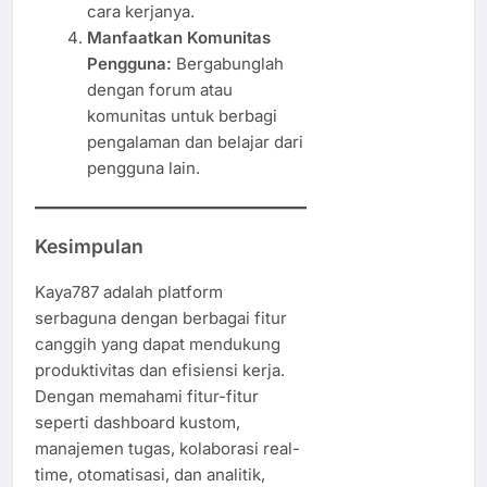
cara kerjanya.
Manfaatkan Komunitas
Pengguna:
Bergabunglah
dengan forum atau
komunitas untuk berbagi
pengalaman dan belajar dari
pengguna lain.
Kesimpulan
Kaya787 adalah platform
serbaguna dengan berbagai fitur
canggih yang dapat mendukung
produktivitas dan efisiensi kerja.
Dengan memahami fitur-fitur
seperti dashboard kustom,
manajemen tugas, kolaborasi real-
time, otomatisasi, dan analitik,