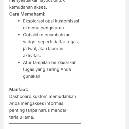
menyesuaikan layout untuk
kemudahan akses.
Cara Memahami:
Eksplorasi opsi kustomisasi
di menu pengaturan.
Cobalah menambahkan
widget seperti daftar tugas,
jadwal, atau laporan
aktivitas.
Atur tampilan berdasarkan
tugas yang sering Anda
gunakan.
Manfaat:
Dashboard kustom memudahkan
Anda mengakses informasi
penting tanpa harus mencari
terlalu lama.