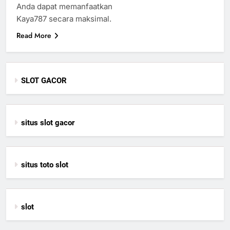
Anda dapat memanfaatkan
Kaya787 secara maksimal.
Read More
SLOT GACOR
situs slot gacor
situs toto slot
slot