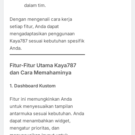
dalam tim.
Dengan mengenali cara kerja
setiap fitur, Anda dapat
mengadaptasikan penggunaan
Kaya787 sesuai kebutuhan spesifik
Anda.
Fitur-Fitur Utama Kaya787
dan Cara Memahaminya
1. Dashboard Kustom
Fitur ini memungkinkan Anda
untuk menyesuaikan tampilan
antarmuka sesuai kebutuhan. Anda
dapat menambahkan widget,
mengatur prioritas, dan