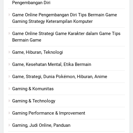
Pengembangan Diri
Game Online Pengembangan Diri Tips Bermain Game
Gaming Strategy Keterampilan Komputer
Game Online Strategi Game Karakter dalam Game Tips
Bermain Game
Game, Hiburan, Teknologi
Game, Kesehatan Mental, Etika Bermain
Game, Strategi, Dunia Pokémon, Hiburan, Anime
Gaming & Komunitas
Gaming & Technology
Gaming Performance & Improvement
Gaming, Judi Online, Panduan