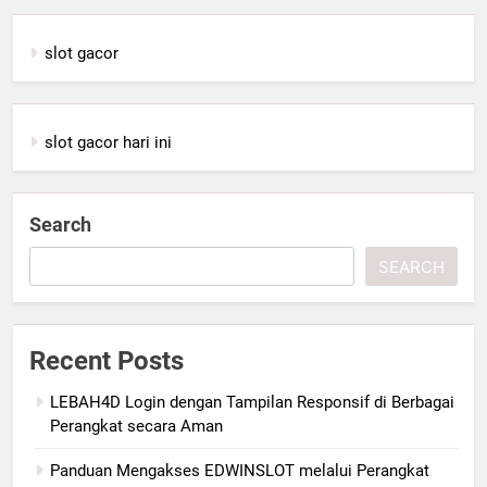
slot gacor
slot gacor hari ini
Search
SEARCH
Recent Posts
LEBAH4D Login dengan Tampilan Responsif di Berbagai
Perangkat secara Aman
Panduan Mengakses EDWINSLOT melalui Perangkat