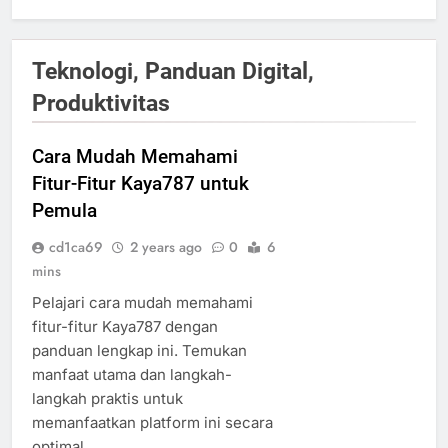
Teknologi, Panduan Digital,
Produktivitas
Cara Mudah Memahami
Fitur-Fitur Kaya787 untuk
Pemula
cd1ca69
2 years ago
0
6
mins
Pelajari cara mudah memahami
fitur-fitur Kaya787 dengan
panduan lengkap ini. Temukan
manfaat utama dan langkah-
langkah praktis untuk
memanfaatkan platform ini secara
optimal.