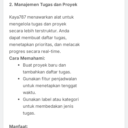
2. Manajemen Tugas dan Proyek
Kaya787 menawarkan alat untuk
mengelola tugas dan proyek
secara lebih terstruktur. Anda
dapat membuat daftar tugas,
menetapkan prioritas, dan melacak
progres secara real-time.
Cara Memahami:
Buat proyek baru dan
tambahkan daftar tugas.
Gunakan fitur penjadwalan
untuk menetapkan tenggat
waktu.
Gunakan label atau kategori
untuk membedakan jenis
tugas.
Manfaat: