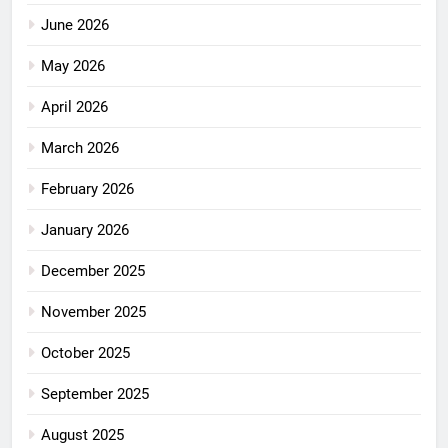
June 2026
May 2026
April 2026
March 2026
February 2026
January 2026
December 2025
November 2025
October 2025
September 2025
August 2025