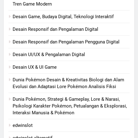
Tren Game Modern
Desain Game, Budaya Digital, Teknologi Interaktif
Desain Responsif dan Pengalaman Digital
Desain Responsif dan Pengalaman Pengguna Digital
Desain UI/UX & Pengalaman Digital
Desain UX & UI Game
Dunia Pokémon Desain & Kreativitas Biologi dan Alam
Evolusi dan Adaptasi Lore Pokémon Analisis Fiksi
Dunia Pokémon, Strategi & Gameplay, Lore & Narasi,
Psikologi Karakter Pokémon, Petualangan & Eksplorasi,
Interaksi Manusia & Pokémon
edwinslot
edwinslot alternatif