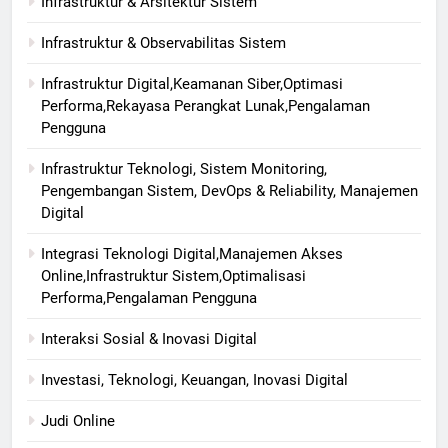
Infrastruktur & Arsitektur Sistem
Infrastruktur & Observabilitas Sistem
Infrastruktur Digital,Keamanan Siber,Optimasi
Performa,Rekayasa Perangkat Lunak,Pengalaman
Pengguna
Infrastruktur Teknologi, Sistem Monitoring,
Pengembangan Sistem, DevOps & Reliability, Manajemen
Digital
Integrasi Teknologi Digital,Manajemen Akses
Online,Infrastruktur Sistem,Optimalisasi
Performa,Pengalaman Pengguna
Interaksi Sosial & Inovasi Digital
Investasi, Teknologi, Keuangan, Inovasi Digital
Judi Online