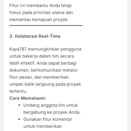
Fitur ini membantu Anda tetap
fokus pada prioritas utama dan
memantau kemajuan proyek.
3. Kolaborasi Real-Time
Kaya787 memungkinkan pengguna
untuk bekerja dalam tim secara
lebih efektif. Anda dapat berbagi
dokumen, berkomunikasi melalui
fitur pesan, dan memberikan
umpan balik langsung pada proyek
tertentu.
Cara Memahami:
Undang anggota tim untuk
bergabung ke proyek Anda.
Gunakan fitur komentar
untuk memberikan