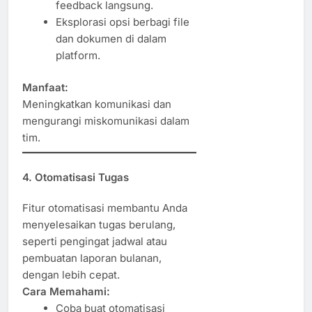
feedback langsung.
Eksplorasi opsi berbagi file
dan dokumen di dalam
platform.
Manfaat:
Meningkatkan komunikasi dan
mengurangi miskomunikasi dalam
tim.
4. Otomatisasi Tugas
Fitur otomatisasi membantu Anda
menyelesaikan tugas berulang,
seperti pengingat jadwal atau
pembuatan laporan bulanan,
dengan lebih cepat.
Cara Memahami:
Coba buat otomatisasi