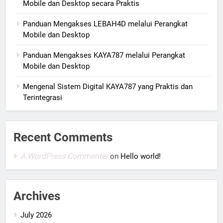
Mobile dan Desktop secara Praktis
Panduan Mengakses LEBAH4D melalui Perangkat
Mobile dan Desktop
Panduan Mengakses KAYA787 melalui Perangkat
Mobile dan Desktop
Mengenal Sistem Digital KAYA787 yang Praktis dan
Terintegrasi
Recent Comments
A WordPress Commenter
on
Hello world!
Archives
July 2026