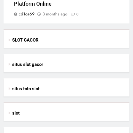
Platform Online
cd1ca69
3 months ago
0
SLOT GACOR
situs slot gacor
situs toto slot
slot