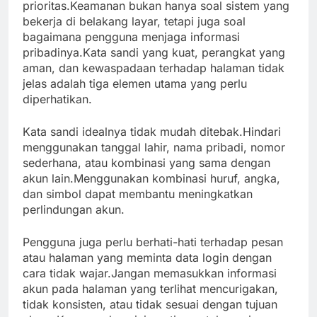
prioritas.Keamanan bukan hanya soal sistem yang
bekerja di belakang layar, tetapi juga soal
bagaimana pengguna menjaga informasi
pribadinya.Kata sandi yang kuat, perangkat yang
aman, dan kewaspadaan terhadap halaman tidak
jelas adalah tiga elemen utama yang perlu
diperhatikan.
Kata sandi idealnya tidak mudah ditebak.Hindari
menggunakan tanggal lahir, nama pribadi, nomor
sederhana, atau kombinasi yang sama dengan
akun lain.Menggunakan kombinasi huruf, angka,
dan simbol dapat membantu meningkatkan
perlindungan akun.
Pengguna juga perlu berhati-hati terhadap pesan
atau halaman yang meminta data login dengan
cara tidak wajar.Jangan memasukkan informasi
akun pada halaman yang terlihat mencurigakan,
tidak konsisten, atau tidak sesuai dengan tujuan