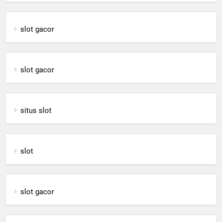
slot gacor
slot gacor
situs slot
slot
slot gacor