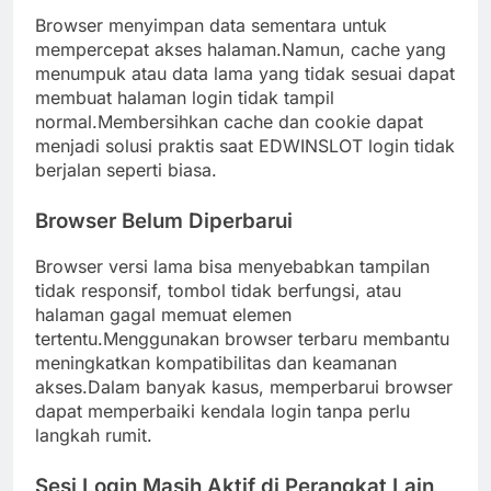
Browser menyimpan data sementara untuk
mempercepat akses halaman.Namun, cache yang
menumpuk atau data lama yang tidak sesuai dapat
membuat halaman login tidak tampil
normal.Membersihkan cache dan cookie dapat
menjadi solusi praktis saat EDWINSLOT login tidak
berjalan seperti biasa.
Browser Belum Diperbarui
Browser versi lama bisa menyebabkan tampilan
tidak responsif, tombol tidak berfungsi, atau
halaman gagal memuat elemen
tertentu.Menggunakan browser terbaru membantu
meningkatkan kompatibilitas dan keamanan
akses.Dalam banyak kasus, memperbarui browser
dapat memperbaiki kendala login tanpa perlu
langkah rumit.
Sesi Login Masih Aktif di Perangkat Lain