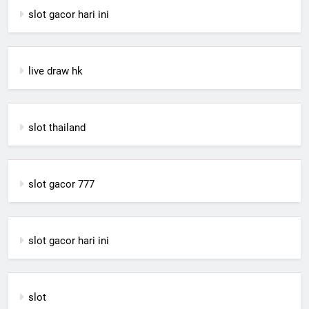
slot gacor hari ini
live draw hk
slot thailand
slot gacor 777
slot gacor hari ini
slot