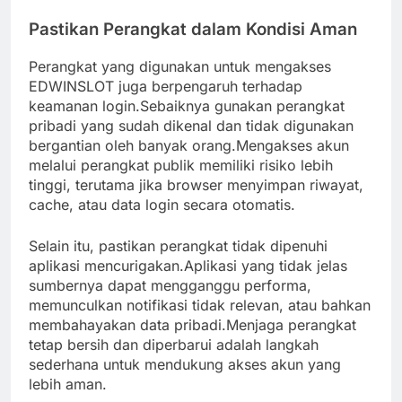
Pastikan Perangkat dalam Kondisi Aman
Perangkat yang digunakan untuk mengakses
EDWINSLOT juga berpengaruh terhadap
keamanan login.Sebaiknya gunakan perangkat
pribadi yang sudah dikenal dan tidak digunakan
bergantian oleh banyak orang.Mengakses akun
melalui perangkat publik memiliki risiko lebih
tinggi, terutama jika browser menyimpan riwayat,
cache, atau data login secara otomatis.
Selain itu, pastikan perangkat tidak dipenuhi
aplikasi mencurigakan.Aplikasi yang tidak jelas
sumbernya dapat mengganggu performa,
memunculkan notifikasi tidak relevan, atau bahkan
membahayakan data pribadi.Menjaga perangkat
tetap bersih dan diperbarui adalah langkah
sederhana untuk mendukung akses akun yang
lebih aman.