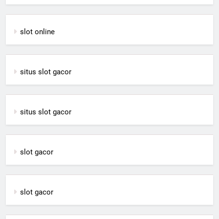
slot online
situs slot gacor
situs slot gacor
slot gacor
slot gacor