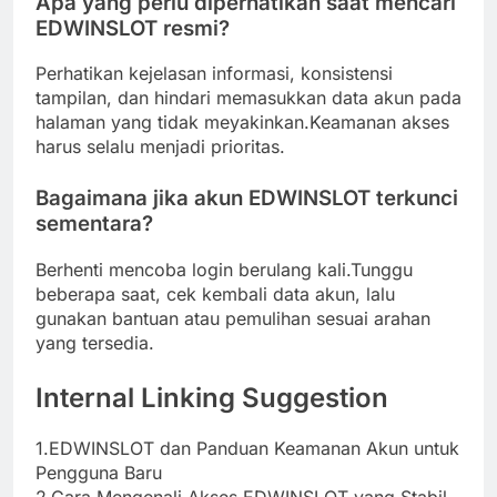
Apa yang perlu diperhatikan saat mencari
EDWINSLOT resmi?
Perhatikan kejelasan informasi, konsistensi
tampilan, dan hindari memasukkan data akun pada
halaman yang tidak meyakinkan.Keamanan akses
harus selalu menjadi prioritas.
Bagaimana jika akun EDWINSLOT terkunci
sementara?
Berhenti mencoba login berulang kali.Tunggu
beberapa saat, cek kembali data akun, lalu
gunakan bantuan atau pemulihan sesuai arahan
yang tersedia.
Internal Linking Suggestion
1.EDWINSLOT dan Panduan Keamanan Akun untuk
Pengguna Baru
2.Cara Mengenali Akses EDWINSLOT yang Stabil