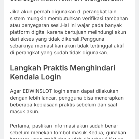
Jika akun pernah digunakan di perangkat lain,
sistem mungkin membutuhkan verifikasi tambahan
atau penyegaran sesi.Hal ini wajar pada banyak
platform digital karena bertujuan melindungi akun
dari akses yang tidak dikenali.Pengguna
sebaiknya memastikan akun tidak tertinggal aktif
di perangkat yang sudah tidak digunakan.
Langkah Praktis Menghindari
Kendala Login
Agar EDWINSLOT login aman dapat dilakukan
dengan lebih lancar, pengguna bisa menerapkan
beberapa kebiasaan praktis sebelum dan saat
masuk akun.
Pertama, pastikan informasi akun sudah benar
sebelum menekan tombol masuk.Kedua, gunakan