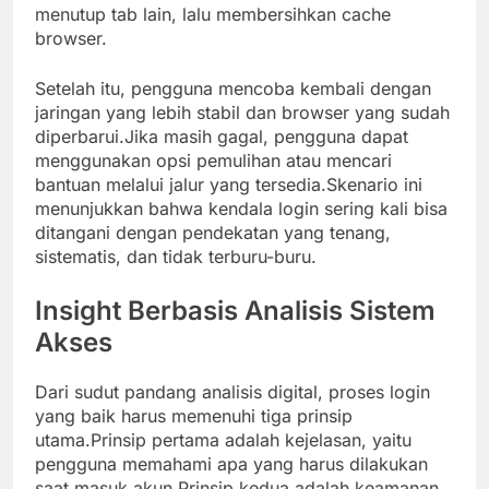
menutup tab lain, lalu membersihkan cache
browser.
Setelah itu, pengguna mencoba kembali dengan
jaringan yang lebih stabil dan browser yang sudah
diperbarui.Jika masih gagal, pengguna dapat
menggunakan opsi pemulihan atau mencari
bantuan melalui jalur yang tersedia.Skenario ini
menunjukkan bahwa kendala login sering kali bisa
ditangani dengan pendekatan yang tenang,
sistematis, dan tidak terburu-buru.
Insight Berbasis Analisis Sistem
Akses
Dari sudut pandang analisis digital, proses login
yang baik harus memenuhi tiga prinsip
utama.Prinsip pertama adalah kejelasan, yaitu
pengguna memahami apa yang harus dilakukan
saat masuk akun.Prinsip kedua adalah keamanan,