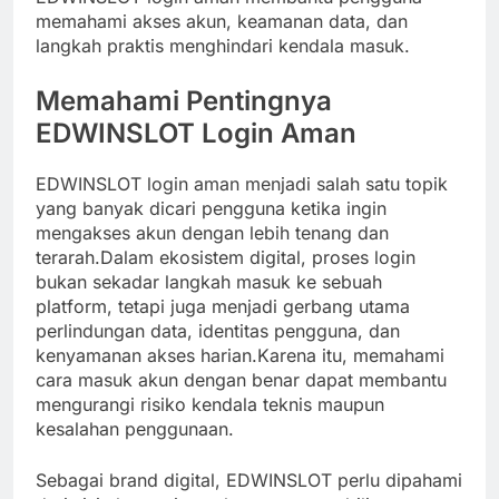
memahami akses akun, keamanan data, dan
langkah praktis menghindari kendala masuk.
Memahami Pentingnya
EDWINSLOT Login Aman
EDWINSLOT login aman menjadi salah satu topik
yang banyak dicari pengguna ketika ingin
mengakses akun dengan lebih tenang dan
terarah.Dalam ekosistem digital, proses login
bukan sekadar langkah masuk ke sebuah
platform, tetapi juga menjadi gerbang utama
perlindungan data, identitas pengguna, dan
kenyamanan akses harian.Karena itu, memahami
cara masuk akun dengan benar dapat membantu
mengurangi risiko kendala teknis maupun
kesalahan penggunaan.
Sebagai brand digital, EDWINSLOT perlu dipahami