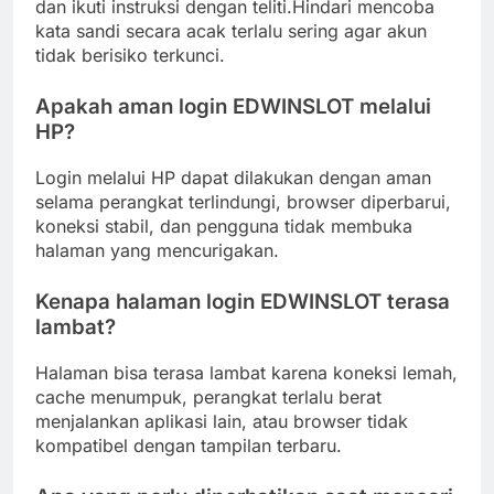
dan ikuti instruksi dengan teliti.Hindari mencoba
kata sandi secara acak terlalu sering agar akun
tidak berisiko terkunci.
Apakah aman login EDWINSLOT melalui
HP?
Login melalui HP dapat dilakukan dengan aman
selama perangkat terlindungi, browser diperbarui,
koneksi stabil, dan pengguna tidak membuka
halaman yang mencurigakan.
Kenapa halaman login EDWINSLOT terasa
lambat?
Halaman bisa terasa lambat karena koneksi lemah,
cache menumpuk, perangkat terlalu berat
menjalankan aplikasi lain, atau browser tidak
kompatibel dengan tampilan terbaru.