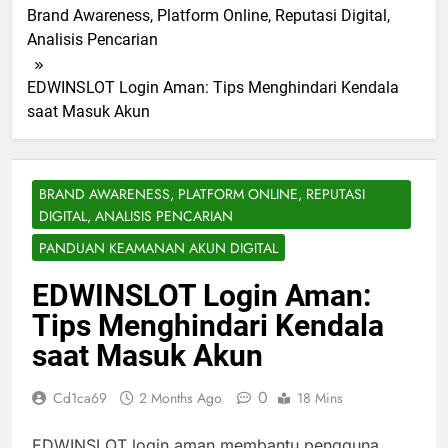
Brand Awareness, Platform Online, Reputasi Digital,
Analisis Pencarian
EDWINSLOT Login Aman: Tips Menghindari Kendala
saat Masuk Akun
BRAND AWARENESS, PLATFORM ONLINE, REPUTASI
DIGITAL, ANALISIS PENCARIAN
PANDUAN KEAMANAN AKUN DIGITAL
EDWINSLOT Login Aman:
Tips Menghindari Kendala
saat Masuk Akun
0
Cd1ca69
2 Months Ago
18 Mins
EDWINSLOT login aman membantu pengguna