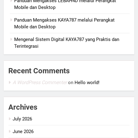
Panduan Mengakses LEBAH4D melalui Perangkat
Mobile dan Desktop
Panduan Mengakses KAYA787 melalui Perangkat
Mobile dan Desktop
Mengenal Sistem Digital KAYA787 yang Praktis dan
Terintegrasi
Recent Comments
A WordPress Commenter
on
Hello world!
Archives
July 2026
June 2026