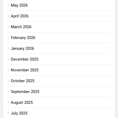
May 2026
April 2026
March 2026
February 2026
January 2026
December 2025
November 2025
October 2025
September 2025
August 2025
July 2025