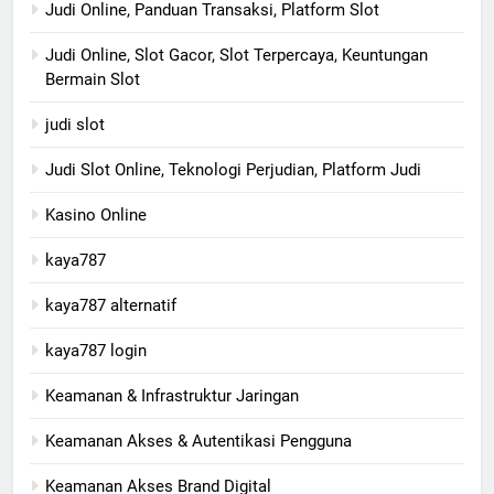
Judi Online, Panduan Transaksi, Platform Slot
Judi Online, Slot Gacor, Slot Terpercaya, Keuntungan
Bermain Slot
judi slot
Judi Slot Online, Teknologi Perjudian, Platform Judi
Kasino Online
kaya787
kaya787 alternatif
kaya787 login
Keamanan & Infrastruktur Jaringan
Keamanan Akses & Autentikasi Pengguna
Keamanan Akses Brand Digital