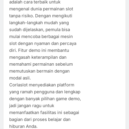
adalah cara terbaik untuk
mengenal dunia permainan slot
tanpa risiko. Dengan mengikuti
langkah-langkah mudah yang
sudah dijelaskan, pemula bisa
mulai mencoba berbagai mesin
slot dengan nyaman dan percaya
diri. Fitur demo ini membantu
mengasah keterampilan dan
memahami permainan sebelum
memutuskan bermain dengan
modal asli.
Corlaslot menyediakan platform
yang ramah pengguna dan lengkap
dengan banyak pilihan game demo,
jadi jangan ragu untuk
memanfaatkan fasilitas ini sebagai
bagian dari proses belajar dan
hiburan Anda.