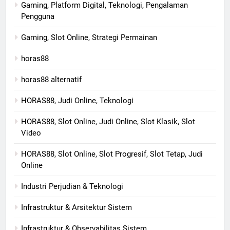
Gaming, Platform Digital, Teknologi, Pengalaman
Pengguna
Gaming, Slot Online, Strategi Permainan
horas88
horas88 alternatif
HORAS88, Judi Online, Teknologi
HORAS88, Slot Online, Judi Online, Slot Klasik, Slot
Video
HORAS88, Slot Online, Slot Progresif, Slot Tetap, Judi
Online
Industri Perjudian & Teknologi
Infrastruktur & Arsitektur Sistem
Infrastruktur & Observabilitas Sistem