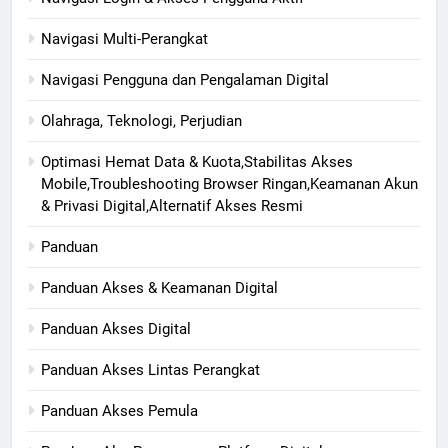
Navigasi Multi-Perangkat
Navigasi Pengguna dan Pengalaman Digital
Olahraga, Teknologi, Perjudian
Optimasi Hemat Data & Kuota,Stabilitas Akses
Mobile,Troubleshooting Browser Ringan,Keamanan Akun
& Privasi Digital,Alternatif Akses Resmi
Panduan
Panduan Akses & Keamanan Digital
Panduan Akses Digital
Panduan Akses Lintas Perangkat
Panduan Akses Pemula