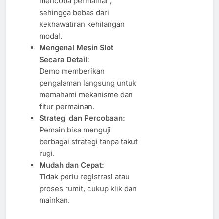
mencoba permainan,
sehingga bebas dari
kekhawatiran kehilangan
modal.
Mengenal Mesin Slot
Secara Detail:
Demo memberikan
pengalaman langsung untuk
memahami mekanisme dan
fitur permainan.
Strategi dan Percobaan:
Pemain bisa menguji
berbagai strategi tanpa takut
rugi.
Mudah dan Cepat:
Tidak perlu registrasi atau
proses rumit, cukup klik dan
mainkan.