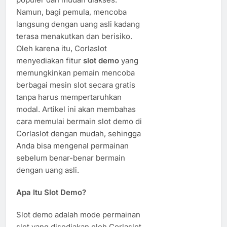
Namun, bagi pemula, mencoba
langsung dengan uang asli kadang
terasa menakutkan dan berisiko.
Oleh karena itu, Corlaslot
menyediakan fitur
slot demo
yang
memungkinkan pemain mencoba
berbagai mesin slot secara gratis
tanpa harus mempertaruhkan
modal. Artikel ini akan membahas
cara memulai bermain slot demo di
Corlaslot dengan mudah, sehingga
Anda bisa mengenal permainan
sebelum benar-benar bermain
dengan uang asli.
Apa Itu Slot Demo?
Slot demo adalah mode permainan
slot yang disediakan oleh Corlaslot