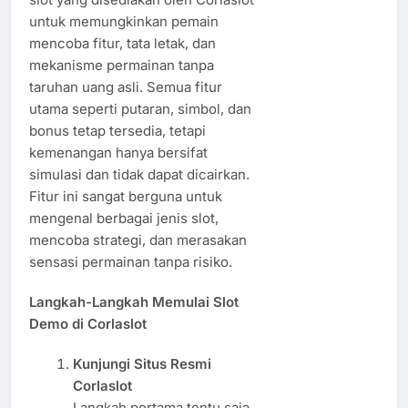
untuk memungkinkan pemain
mencoba fitur, tata letak, dan
mekanisme permainan tanpa
taruhan uang asli. Semua fitur
utama seperti putaran, simbol, dan
bonus tetap tersedia, tetapi
kemenangan hanya bersifat
simulasi dan tidak dapat dicairkan.
Fitur ini sangat berguna untuk
mengenal berbagai jenis slot,
mencoba strategi, dan merasakan
sensasi permainan tanpa risiko.
Langkah-Langkah Memulai Slot
Demo di Corlaslot
Kunjungi Situs Resmi
Corlaslot
Langkah pertama tentu saja