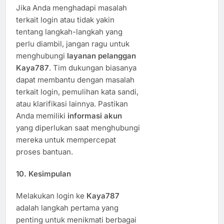
Jika Anda menghadapi masalah
terkait login atau tidak yakin
tentang langkah-langkah yang
perlu diambil, jangan ragu untuk
menghubungi
layanan pelanggan
Kaya787
. Tim dukungan biasanya
dapat membantu dengan masalah
terkait login, pemulihan kata sandi,
atau klarifikasi lainnya. Pastikan
Anda memiliki
informasi akun
yang diperlukan saat menghubungi
mereka untuk mempercepat
proses bantuan.
10.
Kesimpulan
Melakukan login ke
Kaya787
adalah langkah pertama yang
penting untuk menikmati berbagai