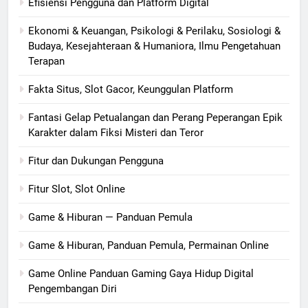
Efisiensi Pengguna dan Platform Digital
Ekonomi & Keuangan, Psikologi & Perilaku, Sosiologi &
Budaya, Kesejahteraan & Humaniora, Ilmu Pengetahuan
Terapan
Fakta Situs, Slot Gacor, Keunggulan Platform
Fantasi Gelap Petualangan dan Perang Peperangan Epik
Karakter dalam Fiksi Misteri dan Teror
Fitur dan Dukungan Pengguna
Fitur Slot, Slot Online
Game & Hiburan — Panduan Pemula
Game & Hiburan, Panduan Pemula, Permainan Online
Game Online Panduan Gaming Gaya Hidup Digital
Pengembangan Diri