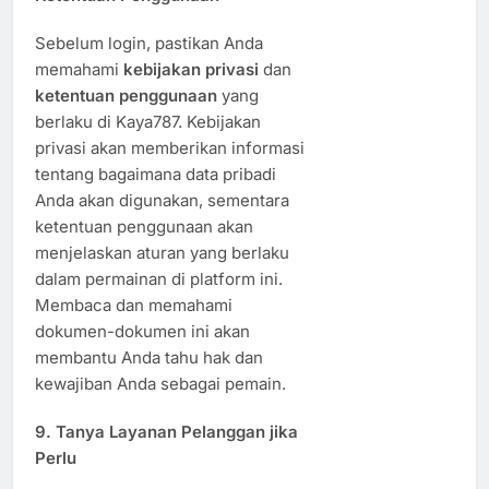
Sebelum login, pastikan Anda
memahami
kebijakan privasi
dan
ketentuan penggunaan
yang
berlaku di Kaya787. Kebijakan
privasi akan memberikan informasi
tentang bagaimana data pribadi
Anda akan digunakan, sementara
ketentuan penggunaan akan
menjelaskan aturan yang berlaku
dalam permainan di platform ini.
Membaca dan memahami
dokumen-dokumen ini akan
membantu Anda tahu hak dan
kewajiban Anda sebagai pemain.
9.
Tanya Layanan Pelanggan jika
Perlu