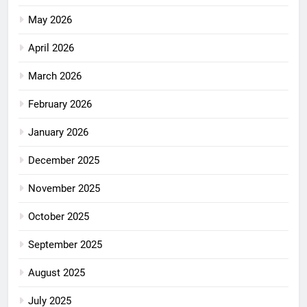
May 2026
April 2026
March 2026
February 2026
January 2026
December 2025
November 2025
October 2025
September 2025
August 2025
July 2025