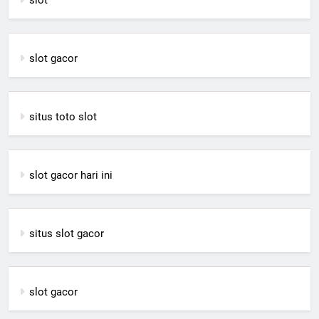
slot gacor
situs toto slot
slot gacor hari ini
situs slot gacor
slot gacor