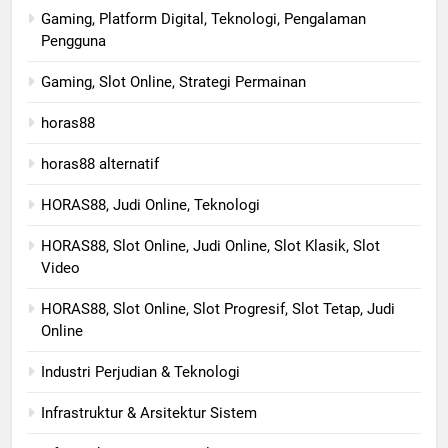
Gaming, Platform Digital, Teknologi, Pengalaman
Pengguna
Gaming, Slot Online, Strategi Permainan
horas88
horas88 alternatif
HORAS88, Judi Online, Teknologi
HORAS88, Slot Online, Judi Online, Slot Klasik, Slot
Video
HORAS88, Slot Online, Slot Progresif, Slot Tetap, Judi
Online
Industri Perjudian & Teknologi
Infrastruktur & Arsitektur Sistem