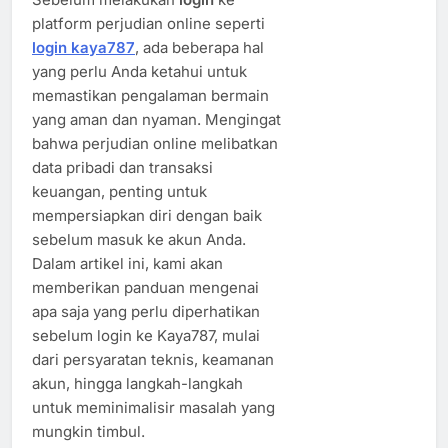
platform perjudian online seperti
login kaya787
, ada beberapa hal
yang perlu Anda ketahui untuk
memastikan pengalaman bermain
yang aman dan nyaman. Mengingat
bahwa perjudian online melibatkan
data pribadi dan transaksi
keuangan, penting untuk
mempersiapkan diri dengan baik
sebelum masuk ke akun Anda.
Dalam artikel ini, kami akan
memberikan panduan mengenai
apa saja yang perlu diperhatikan
sebelum login ke Kaya787, mulai
dari persyaratan teknis, keamanan
akun, hingga langkah-langkah
untuk meminimalisir masalah yang
mungkin timbul.