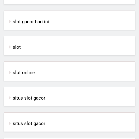
slot gacor hari ini
slot
slot online
situs slot gacor
situs slot gacor