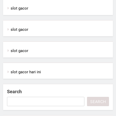
slot gacor
slot gacor
slot gacor
slot gacor hari ini
Search
SEARCH