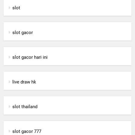
slot
slot gacor
slot gacor hari ini
live draw hk
slot thailand
slot gacor 777