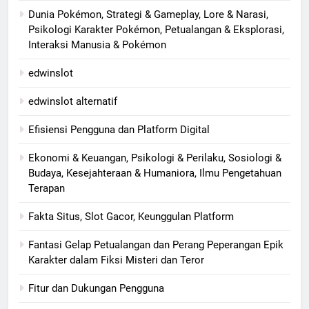
Dunia Pokémon, Strategi & Gameplay, Lore & Narasi,
Psikologi Karakter Pokémon, Petualangan & Eksplorasi,
Interaksi Manusia & Pokémon
edwinslot
edwinslot alternatif
Efisiensi Pengguna dan Platform Digital
Ekonomi & Keuangan, Psikologi & Perilaku, Sosiologi &
Budaya, Kesejahteraan & Humaniora, Ilmu Pengetahuan
Terapan
Fakta Situs, Slot Gacor, Keunggulan Platform
Fantasi Gelap Petualangan dan Perang Peperangan Epik
Karakter dalam Fiksi Misteri dan Teror
Fitur dan Dukungan Pengguna