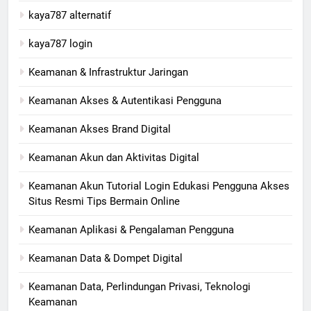
kaya787 alternatif
kaya787 login
Keamanan & Infrastruktur Jaringan
Keamanan Akses & Autentikasi Pengguna
Keamanan Akses Brand Digital
Keamanan Akun dan Aktivitas Digital
Keamanan Akun Tutorial Login Edukasi Pengguna Akses
Situs Resmi Tips Bermain Online
Keamanan Aplikasi & Pengalaman Pengguna
Keamanan Data & Dompet Digital
Keamanan Data, Perlindungan Privasi, Teknologi
Keamanan