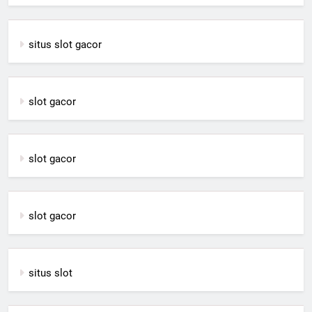
situs slot gacor
slot gacor
slot gacor
slot gacor
situs slot