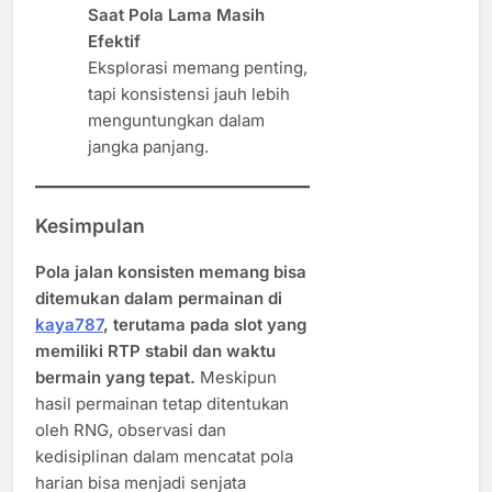
Saat Pola Lama Masih
Efektif
Eksplorasi memang penting,
tapi konsistensi jauh lebih
menguntungkan dalam
jangka panjang.
Kesimpulan
Pola jalan konsisten memang bisa
ditemukan dalam permainan di
kaya787
, terutama pada slot yang
memiliki RTP stabil dan waktu
bermain yang tepat.
Meskipun
hasil permainan tetap ditentukan
oleh RNG, observasi dan
kedisiplinan dalam mencatat pola
harian bisa menjadi senjata