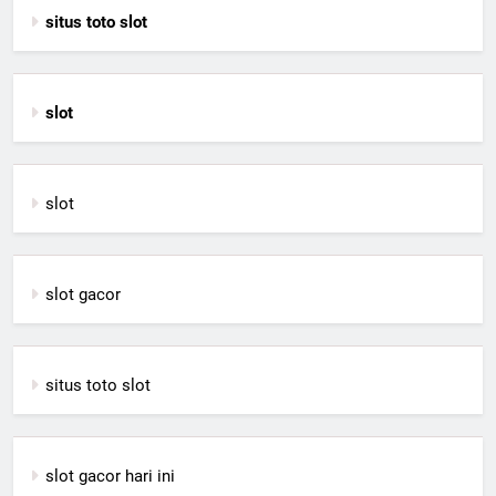
situs toto slot
slot
slot
slot gacor
situs toto slot
slot gacor hari ini