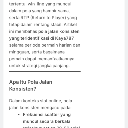
tertentu, win-line yang muncul
dalam pola yang hampir sama,
serta RTP (Return to Player) yang
tetap dalam rentang stabil. Artikel
ini membahas
pola jalan konsisten
yang teridentifikasi di Kaya787
selama periode bermain harian dan
mingguan, serta bagaimana
pemain dapat memanfaatkannya
untuk strategi jangka panjang.
Apa Itu Pola Jalan
Konsisten?
Dalam konteks slot online, pola
jalan konsisten mengacu pada:
Frekuensi scatter yang
muncul secara berkala