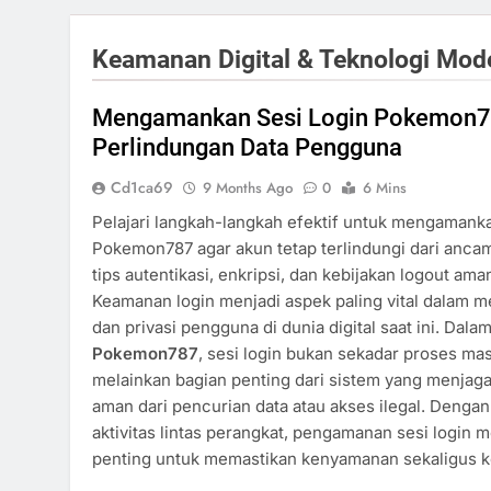
Keamanan Digital & Teknologi Mod
Mengamankan Sesi Login Pokemon78
Perlindungan Data Pengguna
Cd1ca69
9 Months Ago
0
6 Mins
Pelajari langkah-langkah efektif untuk mengamanka
Pokemon787 agar akun tetap terlindungi dari ancam
tips autentikasi, enkripsi, dan kebijakan logout ama
Keamanan login menjadi aspek paling vital dalam me
dan privasi pengguna di dunia digital saat ini. Dala
Pokemon787
, sesi login bukan sekadar proses ma
melainkan bagian penting dari sistem yang menjag
aman dari pencurian data atau akses ilegal. Denga
aktivitas lintas perangkat, pengamanan sesi login 
penting untuk memastikan kenyamanan sekaligus 