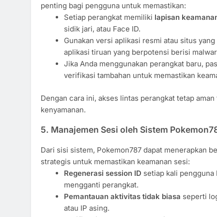
penting bagi pengguna untuk memastikan:
Setiap perangkat memiliki
lapisan keamanan
sidik jari, atau Face ID.
Gunakan versi aplikasi resmi atau situs yang d
aplikasi tiruan yang berpotensi berisi malwar
Jika Anda menggunakan perangkat baru, pas
verifikasi tambahan untuk memastikan keama
Dengan cara ini, akses lintas perangkat tetap ama
kenyamanan.
5. Manajemen Sesi oleh Sistem Pokemon7
Dari sisi sistem, Pokemon787 dapat menerapkan b
strategis untuk memastikan keamanan sesi:
Regenerasi session ID
setiap kali pengguna 
mengganti perangkat.
Pemantauan aktivitas tidak biasa
seperti log
atau IP asing.