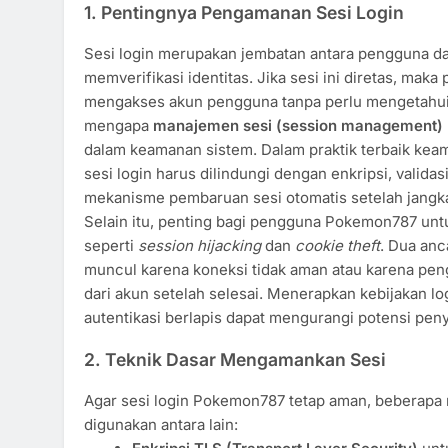
1. Pentingnya Pengamanan Sesi Login
Sesi login merupakan jembatan antara pengguna d
memverifikasi identitas. Jika sesi ini diretas, maka
mengakses akun pengguna tanpa perlu mengetahui k
mengapa
manajemen sesi (session management)
dalam keamanan sistem. Dalam praktik terbaik keama
sesi login harus dilindungi dengan enkripsi, validasi
mekanisme pembaruan sesi otomatis setelah jangka
Selain itu, penting bagi pengguna Pokemon787 un
seperti
session hijacking
dan
cookie theft
. Dua anc
muncul karena koneksi tidak aman atau karena pen
dari akun setelah selesai. Menerapkan kebijakan lo
autentikasi berlapis dapat mengurangi potensi pen
2. Teknik Dasar Mengamankan Sesi
Agar sesi login Pokemon787 tetap aman, beberapa
digunakan antara lain: