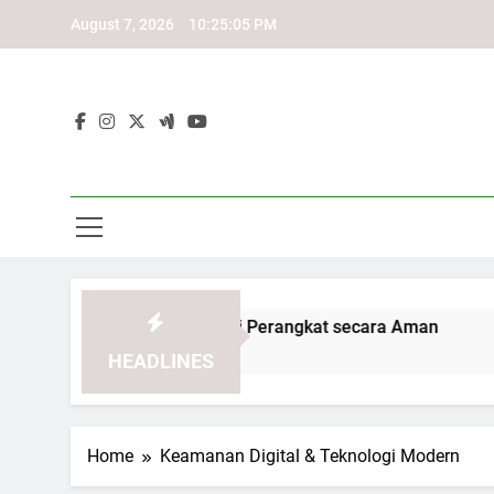
Skip
August 7, 2026
10:25:06 PM
to
content
Erm
Dapatkan 
onsif di Berbagai Perangkat secara Aman
Panduan Men
3 Weeks Ago
HEADLINES
Home
Keamanan Digital & Teknologi Modern