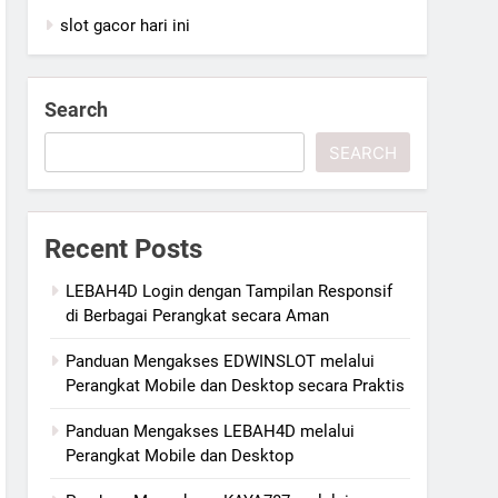
slot gacor hari ini
Search
SEARCH
Recent Posts
LEBAH4D Login dengan Tampilan Responsif
di Berbagai Perangkat secara Aman
Panduan Mengakses EDWINSLOT melalui
Perangkat Mobile dan Desktop secara Praktis
Panduan Mengakses LEBAH4D melalui
Perangkat Mobile dan Desktop