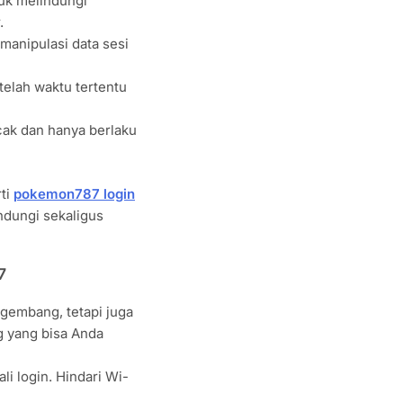
uk melindungi
.
anipulasi data sesi
elah waktu tertentu
cak dan hanya berlaku
ti
pokemon787 login
ndungi sekaligus
7
gembang, tetapi juga
g yang bisa Anda
ali login. Hindari Wi-