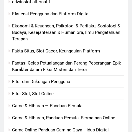
edwinslot alternatif
Efisiensi Pengguna dan Platform Digital
Ekonomi & Keuangan, Psikologi & Perilaku, Sosiologi &
Budaya, Kesejahteraan & Humaniora, Ilmu Pengetahuan
Terapan
Fakta Situs, Slot Gacor, Keunggulan Platform
Fantasi Gelap Petualangan dan Perang Peperangan Epik
Karakter dalam Fiksi Misteri dan Teror
Fitur dan Dukungan Pengguna
Fitur Slot, Slot Online
Game & Hiburan — Panduan Pemula
Game & Hiburan, Panduan Pemula, Permainan Online
Game Online Panduan Gaming Gaya Hidup Digital