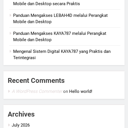
Mobile dan Desktop secara Praktis
Panduan Mengakses LEBAH4D melalui Perangkat
Mobile dan Desktop
Panduan Mengakses KAYA787 melalui Perangkat
Mobile dan Desktop
Mengenal Sistem Digital KAYA787 yang Praktis dan
Terintegrasi
Recent Comments
A WordPress Commenter
on
Hello world!
Archives
July 2026