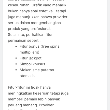
keseluruhan. Grafik yang menarik
bukan hanya soal estetika—tetapi
juga menunjukkan bahwa provider
serius dalam mengembangkan
produk yang profesional.
Selain itu, perhatikan fitur
permainan seperti:
Fitur bonus (free spins,
multipliers)
Fitur jackpot
Simbol khusus
Mekanisme putaran
otomatis
Fitur-fitur ini tidak hanya
meningkatkan keseruan tetapi juga
memberi pemain lebih banyak
peluang menang. Provider