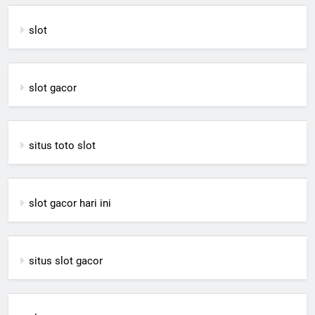
slot
slot gacor
situs toto slot
slot gacor hari ini
situs slot gacor