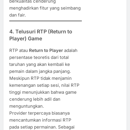
berkualitas cenderung
menghadirkan fitur yang seimbang
dan fair.
4. Telusuri RTP (Return to
Player) Game
RTP atau
Return to Player
adalah
persentase teoretis dari total
taruhan yang akan kembali ke
pemain dalam jangka panjang.
Meskipun RTP tidak menjamin
kemenangan setiap sesi, nilai RTP
tinggi menunjukkan bahwa game
cenderung lebih adil dan
menguntungkan.
Provider terpercaya biasanya
mencantumkan informasi RTP
pada setiap permainan. Sebagai