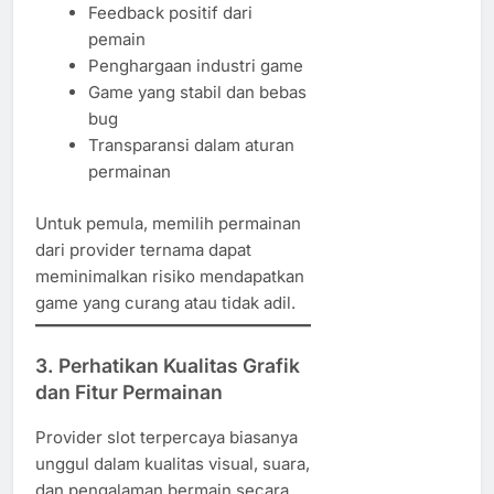
Feedback positif dari
pemain
Penghargaan industri game
Game yang stabil dan bebas
bug
Transparansi dalam aturan
permainan
Untuk pemula, memilih permainan
dari provider ternama dapat
meminimalkan risiko mendapatkan
game yang curang atau tidak adil.
3. Perhatikan Kualitas Grafik
dan Fitur Permainan
Provider slot terpercaya biasanya
unggul dalam kualitas visual, suara,
dan pengalaman bermain secara