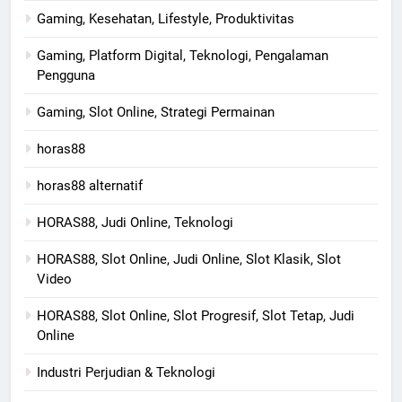
Gaming, Kesehatan, Lifestyle, Produktivitas
Gaming, Platform Digital, Teknologi, Pengalaman
Pengguna
Gaming, Slot Online, Strategi Permainan
horas88
horas88 alternatif
HORAS88, Judi Online, Teknologi
HORAS88, Slot Online, Judi Online, Slot Klasik, Slot
Video
HORAS88, Slot Online, Slot Progresif, Slot Tetap, Judi
Online
Industri Perjudian & Teknologi