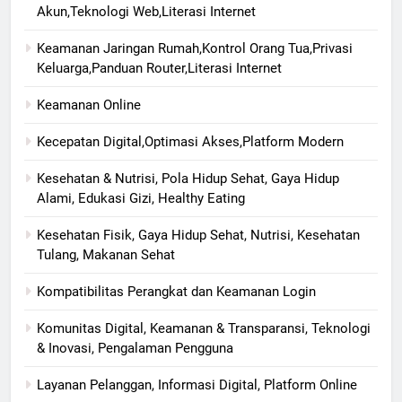
Akun,Teknologi Web,Literasi Internet
Keamanan Jaringan Rumah,Kontrol Orang Tua,Privasi
Keluarga,Panduan Router,Literasi Internet
Keamanan Online
Kecepatan Digital,Optimasi Akses,Platform Modern
Kesehatan & Nutrisi, Pola Hidup Sehat, Gaya Hidup
Alami, Edukasi Gizi, Healthy Eating
Kesehatan Fisik, Gaya Hidup Sehat, Nutrisi, Kesehatan
Tulang, Makanan Sehat
Kompatibilitas Perangkat dan Keamanan Login
Komunitas Digital, Keamanan & Transparansi, Teknologi
& Inovasi, Pengalaman Pengguna
Layanan Pelanggan, Informasi Digital, Platform Online