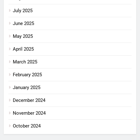
July 2025
June 2025
May 2025
April 2025
March 2025
February 2025
January 2025
December 2024
November 2024
October 2024