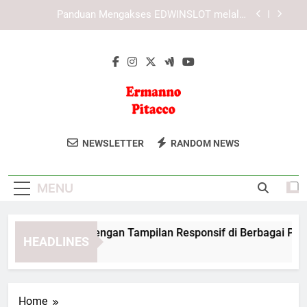
Skip
Panduan Mengakses LEBAH4D melalui Perangkat
to
Mobile dan Desktop
content
Panduan Mengakses KAYA787 melalui Perangkat
Mobile dan Desktop
LEBAH4D Login dengan Tampilan Responsif di
Berbagai Perangkat secara Aman
Panduan Mengakses EDWINSLOT melalui
Perangkat Mobile dan Desktop secara Praktis
Ermanno
Dapatkan Solusi Bisnis Dan Keuangan
Panduan Mengakses LEBAH4D melalui Perangkat
NEWSLETTER
RANDOM NEWS
Mobile dan Desktop
Pitacco
Dari Konsultan Profesional Ermanno
Panduan Mengakses KAYA787 melalui Perangkat
Pitacco. Sumber Daya Untuk Sukses
Mobile dan Desktop
MENU
Finansial.
BAH4D Login dengan Tampilan Responsif di Berbagai Perang
HEADLINES
Weeks Ago
Home