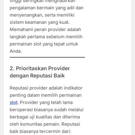
tinggi seringkali menghadirkan
pengalaman bermain yang adil dan
menyenangkan, serta memiliki
sistem keamanan yang kuat.
Memahami peran provider adalah
langkah pertama sebelum memilih
permainan slot yang tepat untuk
Anda.
2. Prioritaskan Provider
dengan Reputasi Baik
Reputasi provider adalah indikator
penting dalam memilih permainan
slot
. Provider yang telah lama
beroperasi biasanya sudah melalui
berbagai uji kualitas dan diterima
oleh komunitas pemain. Reputasi
baik biasanya tercermin dari: