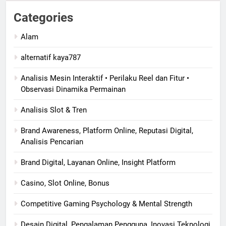
Categories
Alam
alternatif kaya787
Analisis Mesin Interaktif • Perilaku Reel dan Fitur •
Observasi Dinamika Permainan
Analisis Slot & Tren
Brand Awareness, Platform Online, Reputasi Digital,
Analisis Pencarian
Brand Digital, Layanan Online, Insight Platform
Casino, Slot Online, Bonus
Competitive Gaming Psychology & Mental Strength
Desain Digital, Pengalaman Pengguna, Inovasi Teknologi,