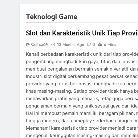
Teknologi Game
Slot dan Karakteristik Unik Tiap Prov
Cd1ca69
12 Months Ago
0
6 Mins
Kenali perbedaan karakteristik unik dari tiap provid
pengembang menghadirkan gaya, fitur, dan inovasi 
membuat pengalaman bermain semakin variatif dan
Industri slot digital berkembang pesat berkat kehad
provider yang terus berinovasi menghadirkan perm
khas masing-masing. Setiap provider tidak hanya 
menawarkan grafis yang menarik, tetapi juga beru
pengalaman bermain yang unik sesuai gaya dan ide
Hal ini membuat pemain memiliki beragam pilihan, m
hingga modern, dari gameplay sederhana hingga penu
Memahami karakteristik tiap provider menjadi cara 
mengenali keunggulan masing-masing dan memilih