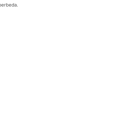
berbeda.