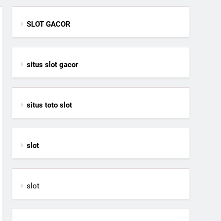
SLOT GACOR
situs slot gacor
situs toto slot
slot
slot