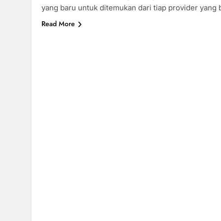
yang baru untuk ditemukan dari tiap provider yang 
Read More