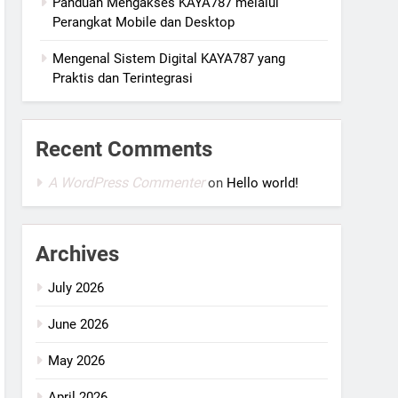
Panduan Mengakses KAYA787 melalui
Perangkat Mobile dan Desktop
Mengenal Sistem Digital KAYA787 yang
Praktis dan Terintegrasi
Recent Comments
A WordPress Commenter
on
Hello world!
Archives
July 2026
June 2026
May 2026
April 2026