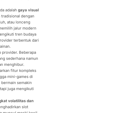
eda adalah
gaya visual
 tradisional dengan
juh, atau lonceng
 memilih jalur modern
engikuti tren budaya
rovider terbentuk dari
ainan.
ap provider. Beberapa
yang sederhana namun
an menghibur.
arkan fitur kompleks
ngga mini-games di
an bermain semakin
tapi juga mengikuti
gkat volatilitas dan
enghadirkan slot
g muncul meski kecil,