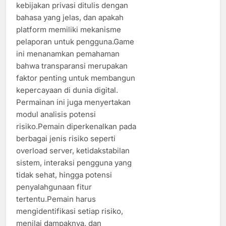
kebijakan privasi ditulis dengan
bahasa yang jelas, dan apakah
platform memiliki mekanisme
pelaporan untuk pengguna.Game
ini menanamkan pemahaman
bahwa transparansi merupakan
faktor penting untuk membangun
kepercayaan di dunia digital.
Permainan ini juga menyertakan
modul analisis potensi
risiko.Pemain diperkenalkan pada
berbagai jenis risiko seperti
overload server, ketidakstabilan
sistem, interaksi pengguna yang
tidak sehat, hingga potensi
penyalahgunaan fitur
tertentu.Pemain harus
mengidentifikasi setiap risiko,
menilai dampaknya, dan