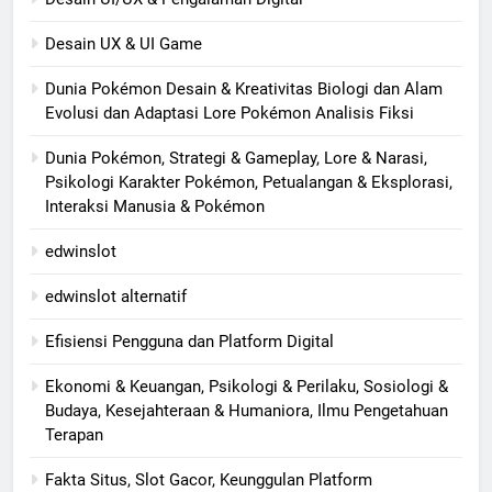
Desain UX & UI Game
Dunia Pokémon Desain & Kreativitas Biologi dan Alam
Evolusi dan Adaptasi Lore Pokémon Analisis Fiksi
Dunia Pokémon, Strategi & Gameplay, Lore & Narasi,
Psikologi Karakter Pokémon, Petualangan & Eksplorasi,
Interaksi Manusia & Pokémon
edwinslot
edwinslot alternatif
Efisiensi Pengguna dan Platform Digital
Ekonomi & Keuangan, Psikologi & Perilaku, Sosiologi &
Budaya, Kesejahteraan & Humaniora, Ilmu Pengetahuan
Terapan
Fakta Situs, Slot Gacor, Keunggulan Platform