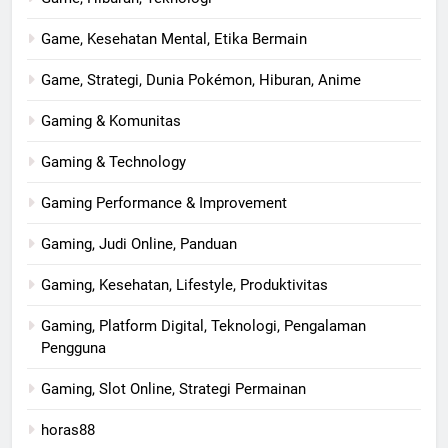
Game, Kesehatan Mental, Etika Bermain
Game, Strategi, Dunia Pokémon, Hiburan, Anime
Gaming & Komunitas
Gaming & Technology
Gaming Performance & Improvement
Gaming, Judi Online, Panduan
Gaming, Kesehatan, Lifestyle, Produktivitas
Gaming, Platform Digital, Teknologi, Pengalaman
Pengguna
Gaming, Slot Online, Strategi Permainan
horas88