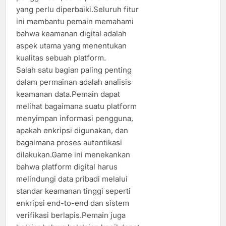
yang perlu diperbaiki.Seluruh fitur
ini membantu pemain memahami
bahwa keamanan digital adalah
aspek utama yang menentukan
kualitas sebuah platform.
Salah satu bagian paling penting
dalam permainan adalah analisis
keamanan data.Pemain dapat
melihat bagaimana suatu platform
menyimpan informasi pengguna,
apakah enkripsi digunakan, dan
bagaimana proses autentikasi
dilakukan.Game ini menekankan
bahwa platform digital harus
melindungi data pribadi melalui
standar keamanan tinggi seperti
enkripsi end-to-end dan sistem
verifikasi berlapis.Pemain juga