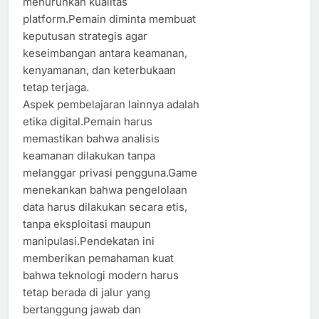
menurunkan kualitas
platform.Pemain diminta membuat
keputusan strategis agar
keseimbangan antara keamanan,
kenyamanan, dan keterbukaan
tetap terjaga.
Aspek pembelajaran lainnya adalah
etika digital.Pemain harus
memastikan bahwa analisis
keamanan dilakukan tanpa
melanggar privasi pengguna.Game
menekankan bahwa pengelolaan
data harus dilakukan secara etis,
tanpa eksploitasi maupun
manipulasi.Pendekatan ini
memberikan pemahaman kuat
bahwa teknologi modern harus
tetap berada di jalur yang
bertanggung jawab dan