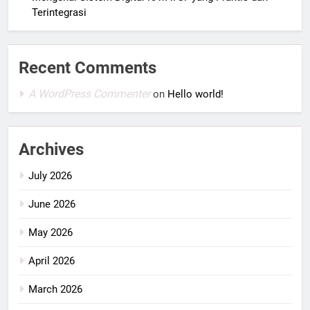
Terintegrasi
Recent Comments
A WordPress Commenter
on
Hello world!
Archives
July 2026
June 2026
May 2026
April 2026
March 2026