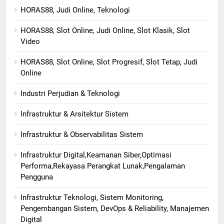
HORAS88, Judi Online, Teknologi
HORAS88, Slot Online, Judi Online, Slot Klasik, Slot
Video
HORAS88, Slot Online, Slot Progresif, Slot Tetap, Judi
Online
Industri Perjudian & Teknologi
Infrastruktur & Arsitektur Sistem
Infrastruktur & Observabilitas Sistem
Infrastruktur Digital,Keamanan Siber,Optimasi
Performa,Rekayasa Perangkat Lunak,Pengalaman
Pengguna
Infrastruktur Teknologi, Sistem Monitoring,
Pengembangan Sistem, DevOps & Reliability, Manajemen
Digital