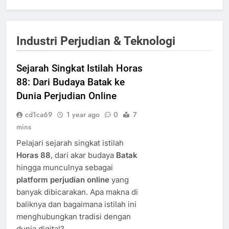
Industri Perjudian & Teknologi
Sejarah Singkat Istilah Horas
88: Dari Budaya Batak ke
Dunia Perjudian Online
cd1ca69
1 year ago
0
7
mins
Pelajari sejarah singkat istilah
Horas 88
, dari akar budaya
Batak
hingga munculnya sebagai
platform perjudian online
yang
banyak dibicarakan. Apa makna di
baliknya dan bagaimana istilah ini
menghubungkan tradisi dengan
dunia digital?