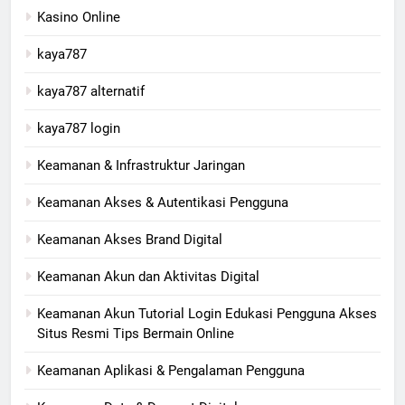
Kasino Online
kaya787
kaya787 alternatif
kaya787 login
Keamanan & Infrastruktur Jaringan
Keamanan Akses & Autentikasi Pengguna
Keamanan Akses Brand Digital
Keamanan Akun dan Aktivitas Digital
Keamanan Akun Tutorial Login Edukasi Pengguna Akses
Situs Resmi Tips Bermain Online
Keamanan Aplikasi & Pengalaman Pengguna