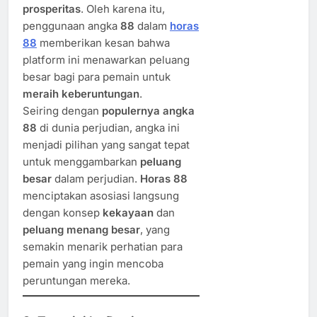
prosperitas
. Oleh karena itu,
penggunaan angka
88
dalam
horas
88
memberikan kesan bahwa
platform ini menawarkan peluang
besar bagi para pemain untuk
meraih keberuntungan
.
Seiring dengan
populernya angka
88
di dunia perjudian, angka ini
menjadi pilihan yang sangat tepat
untuk menggambarkan
peluang
besar
dalam perjudian.
Horas 88
menciptakan asosiasi langsung
dengan konsep
kekayaan
dan
peluang menang besar
, yang
semakin menarik perhatian para
pemain yang ingin mencoba
peruntungan mereka.