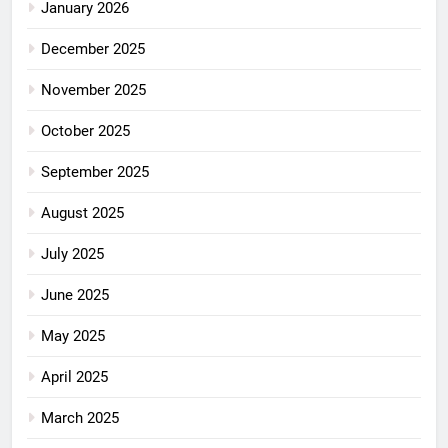
January 2026
December 2025
November 2025
October 2025
September 2025
August 2025
July 2025
June 2025
May 2025
April 2025
March 2025