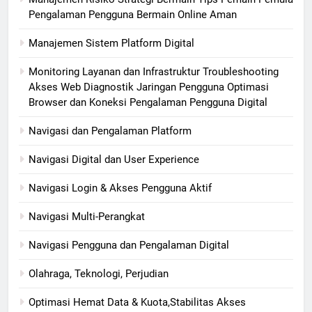
Pengalaman Pengguna Bermain Online Aman
Manajemen Sistem Platform Digital
Monitoring Layanan dan Infrastruktur Troubleshooting
Akses Web Diagnostik Jaringan Pengguna Optimasi
Browser dan Koneksi Pengalaman Pengguna Digital
Navigasi dan Pengalaman Platform
Navigasi Digital dan User Experience
Navigasi Login & Akses Pengguna Aktif
Navigasi Multi-Perangkat
Navigasi Pengguna dan Pengalaman Digital
Olahraga, Teknologi, Perjudian
Optimasi Hemat Data & Kuota,Stabilitas Akses