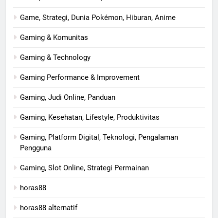
Game, Strategi, Dunia Pokémon, Hiburan, Anime
Gaming & Komunitas
Gaming & Technology
Gaming Performance & Improvement
Gaming, Judi Online, Panduan
Gaming, Kesehatan, Lifestyle, Produktivitas
Gaming, Platform Digital, Teknologi, Pengalaman
Pengguna
Gaming, Slot Online, Strategi Permainan
horas88
horas88 alternatif