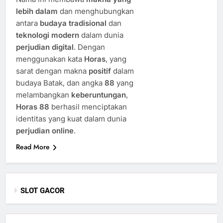
lebih dalam
dan menghubungkan
antara
budaya tradisional
dan
teknologi modern
dalam dunia
perjudian digital
. Dengan
menggunakan kata
Horas
, yang
sarat dengan makna
positif
dalam
budaya Batak, dan angka
88
yang
melambangkan
keberuntungan
,
Horas 88
berhasil menciptakan
identitas yang kuat dalam dunia
perjudian online
.
Read More
SLOT GACOR