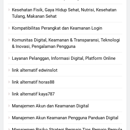
Kesehatan Fisik, Gaya Hidup Sehat, Nutrisi, Kesehatan
Tulang, Makanan Sehat
Kompatibilitas Perangkat dan Keamanan Login
Komunitas Digital, Keamanan & Transparansi, Teknologi
& Inovasi, Pengalaman Pengguna
Layanan Pelanggan, Informasi Digital, Platform Online
link alternatif edwinslot
link alternatif horas88
link alternatif kaya787
Manajemen Akun dan Keamanan Digital
Manajemen Akun Keamanan Pengguna Panduan Digital
Manajemen Risiko Strategi Bermain Tips Pemain Pemula