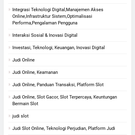
Integrasi Teknologi Digital,Manajemen Akses
Online,Infrastruktur Sistem,Optimalisasi
Performa,Pengalaman Pengguna
Interaksi Sosial & Inovasi Digital
Investasi, Teknologi, Keuangan, Inovasi Digital
Judi Online
Judi Online, Keamanan
Judi Online, Panduan Transaksi, Platform Slot
Judi Online, Slot Gacor, Slot Terpercaya, Keuntungan
Bermain Slot
judi slot
Judi Slot Online, Teknologi Perjudian, Platform Judi