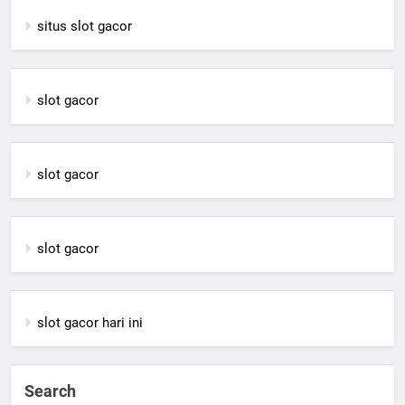
situs slot gacor
slot gacor
slot gacor
slot gacor
slot gacor hari ini
Search