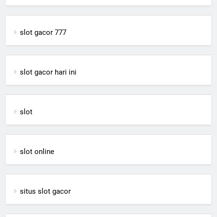
slot gacor 777
slot gacor hari ini
slot
slot online
situs slot gacor