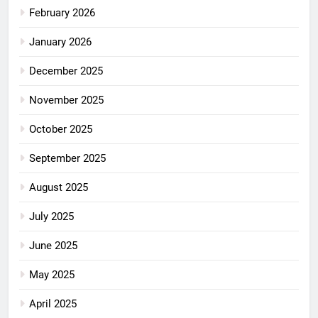
February 2026
January 2026
December 2025
November 2025
October 2025
September 2025
August 2025
July 2025
June 2025
May 2025
April 2025