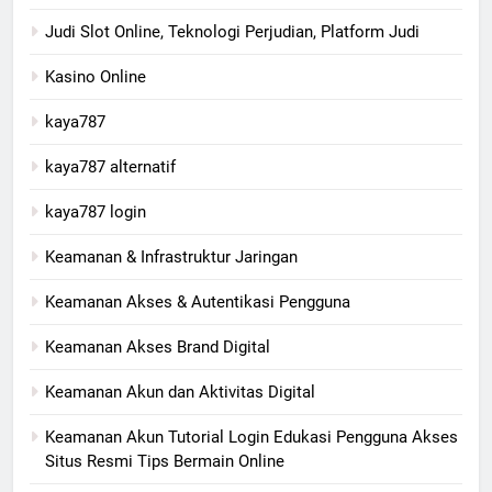
Judi Slot Online, Teknologi Perjudian, Platform Judi
Kasino Online
kaya787
kaya787 alternatif
kaya787 login
Keamanan & Infrastruktur Jaringan
Keamanan Akses & Autentikasi Pengguna
Keamanan Akses Brand Digital
Keamanan Akun dan Aktivitas Digital
Keamanan Akun Tutorial Login Edukasi Pengguna Akses
Situs Resmi Tips Bermain Online