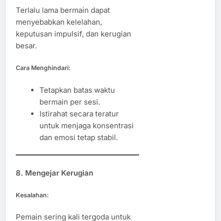
Terlalu lama bermain dapat
menyebabkan kelelahan,
keputusan impulsif, dan kerugian
besar.
Cara Menghindari:
Tetapkan batas waktu
bermain per sesi.
Istirahat secara teratur
untuk menjaga konsentrasi
dan emosi tetap stabil.
8.
Mengejar Kerugian
Kesalahan:
Pemain sering kali tergoda untuk