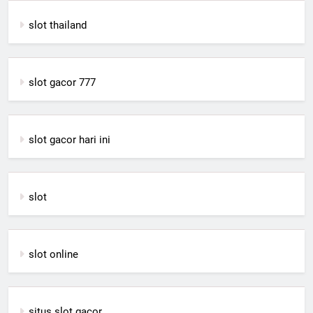
slot thailand
slot gacor 777
slot gacor hari ini
slot
slot online
situs slot gacor