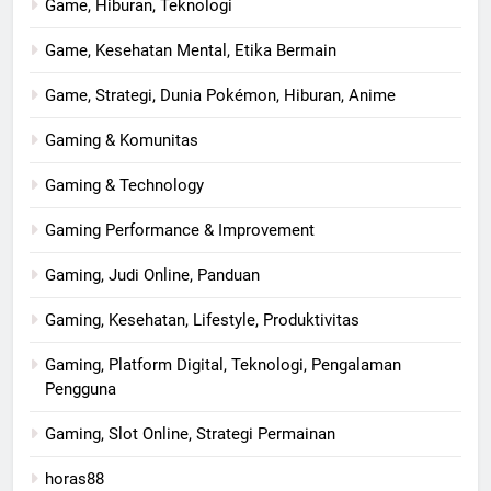
Game, Hiburan, Teknologi
Game, Kesehatan Mental, Etika Bermain
Game, Strategi, Dunia Pokémon, Hiburan, Anime
Gaming & Komunitas
Gaming & Technology
Gaming Performance & Improvement
Gaming, Judi Online, Panduan
Gaming, Kesehatan, Lifestyle, Produktivitas
Gaming, Platform Digital, Teknologi, Pengalaman
Pengguna
Gaming, Slot Online, Strategi Permainan
horas88