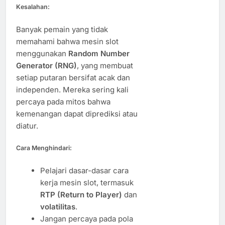
Kesalahan:
Banyak pemain yang tidak
memahami bahwa mesin slot
menggunakan
Random Number
Generator (RNG)
, yang membuat
setiap putaran bersifat acak dan
independen. Mereka sering kali
percaya pada mitos bahwa
kemenangan dapat diprediksi atau
diatur.
Cara Menghindari:
Pelajari dasar-dasar cara
kerja mesin slot, termasuk
RTP (Return to Player)
dan
volatilitas
.
Jangan percaya pada pola