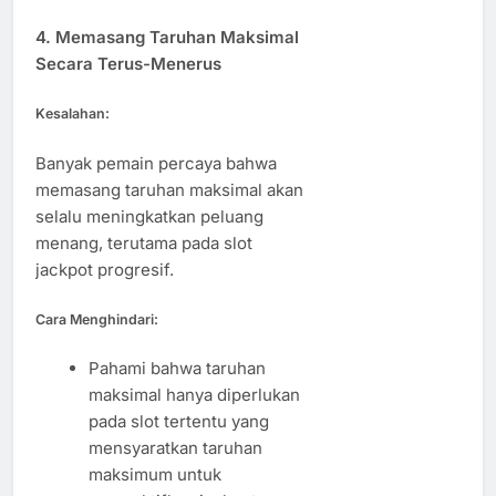
4.
Memasang Taruhan Maksimal
Secara Terus-Menerus
Kesalahan:
Banyak pemain percaya bahwa
memasang taruhan maksimal akan
selalu meningkatkan peluang
menang, terutama pada slot
jackpot progresif.
Cara Menghindari:
Pahami bahwa taruhan
maksimal hanya diperlukan
pada slot tertentu yang
mensyaratkan taruhan
maksimum untuk