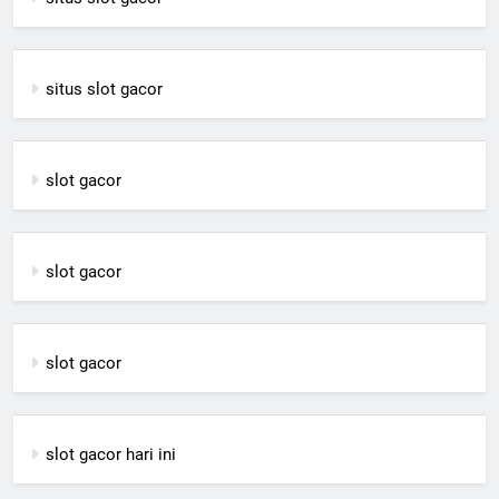
situs slot gacor
slot gacor
slot gacor
slot gacor
slot gacor hari ini