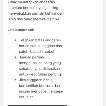
Tidak menetapkan anggaran
sebelum bermain, yang sering
menyebabkan pemain kehilangan
lebih dari yang mereka mampu.
Cara Menghindari:
Tetapkan batas anggaran
harian atau mingguan dan
patuhi batas tersebut.
Jangan pernah
menggunakan uang yang
seharusnya dialokasikan
untuk kebutuhan penting.
Jika anggaran habis,
berhentilah bermain dan
jangan mencoba mengejar
kerugian.