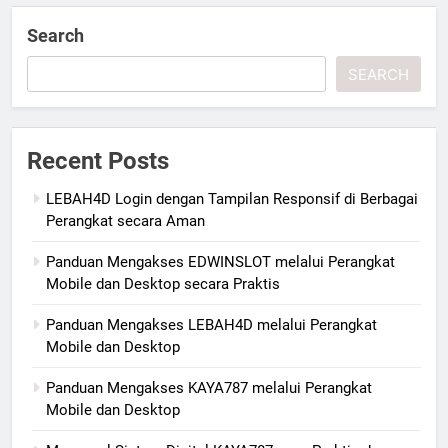
Search
SEARCH
Recent Posts
LEBAH4D Login dengan Tampilan Responsif di Berbagai
Perangkat secara Aman
Panduan Mengakses EDWINSLOT melalui Perangkat
Mobile dan Desktop secara Praktis
Panduan Mengakses LEBAH4D melalui Perangkat
Mobile dan Desktop
Panduan Mengakses KAYA787 melalui Perangkat
Mobile dan Desktop