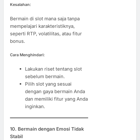
Kesalahan:
Bermain di slot mana saja tanpa
mempelajari karakteristiknya,
seperti RTP, volatilitas, atau fitur
bonus.
Cara Menghindari:
Lakukan riset tentang slot
sebelum bermain.
Pilih slot yang sesuai
dengan gaya bermain Anda
dan memiliki fitur yang Anda
inginkan.
10.
Bermain dengan Emosi Tidak
Stabil