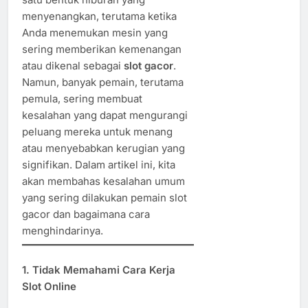
menyenangkan, terutama ketika
Anda menemukan mesin yang
sering memberikan kemenangan
atau dikenal sebagai
slot gacor
.
Namun, banyak pemain, terutama
pemula, sering membuat
kesalahan yang dapat mengurangi
peluang mereka untuk menang
atau menyebabkan kerugian yang
signifikan. Dalam artikel ini, kita
akan membahas kesalahan umum
yang sering dilakukan pemain slot
gacor dan bagaimana cara
menghindarinya.
1.
Tidak Memahami Cara Kerja
Slot Online