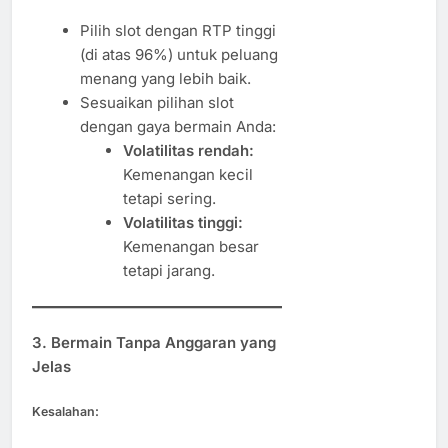
Pilih slot dengan RTP tinggi
(di atas 96%) untuk peluang
menang yang lebih baik.
Sesuaikan pilihan slot
dengan gaya bermain Anda:
Volatilitas rendah:
Kemenangan kecil
tetapi sering.
Volatilitas tinggi:
Kemenangan besar
tetapi jarang.
3.
Bermain Tanpa Anggaran yang
Jelas
Kesalahan: