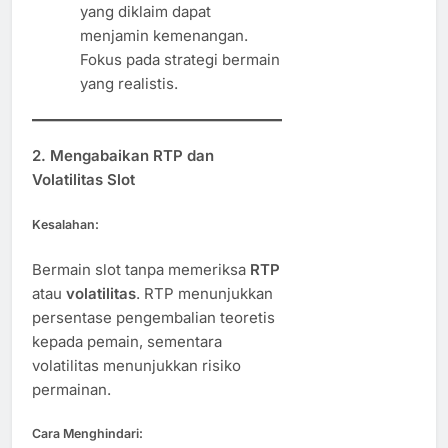
yang diklaim dapat
menjamin kemenangan.
Fokus pada strategi bermain
yang realistis.
2.
Mengabaikan RTP dan
Volatilitas Slot
Kesalahan:
Bermain slot tanpa memeriksa
RTP
atau
volatilitas
. RTP menunjukkan
persentase pengembalian teoretis
kepada pemain, sementara
volatilitas menunjukkan risiko
permainan.
Cara Menghindari: