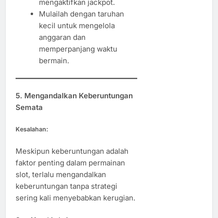
mengaktifkan jackpot.
Mulailah dengan taruhan
kecil untuk mengelola
anggaran dan
memperpanjang waktu
bermain.
5.
Mengandalkan Keberuntungan
Semata
Kesalahan:
Meskipun keberuntungan adalah
faktor penting dalam permainan
slot, terlalu mengandalkan
keberuntungan tanpa strategi
sering kali menyebabkan kerugian.