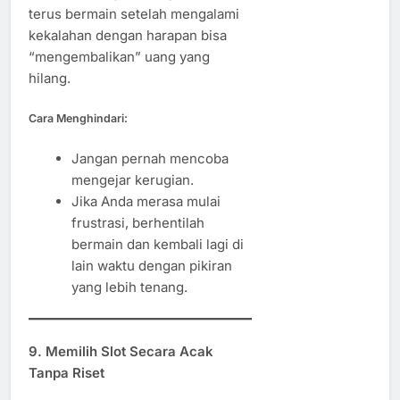
terus bermain setelah mengalami
kekalahan dengan harapan bisa
“mengembalikan” uang yang
hilang.
Cara Menghindari:
Jangan pernah mencoba
mengejar kerugian.
Jika Anda merasa mulai
frustrasi, berhentilah
bermain dan kembali lagi di
lain waktu dengan pikiran
yang lebih tenang.
9.
Memilih Slot Secara Acak
Tanpa Riset