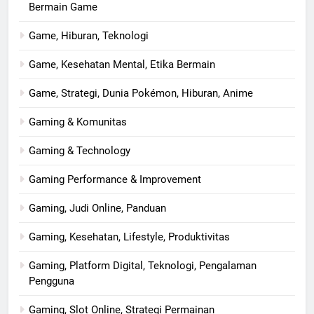
Bermain Game
Game, Hiburan, Teknologi
Game, Kesehatan Mental, Etika Bermain
Game, Strategi, Dunia Pokémon, Hiburan, Anime
Gaming & Komunitas
Gaming & Technology
Gaming Performance & Improvement
Gaming, Judi Online, Panduan
Gaming, Kesehatan, Lifestyle, Produktivitas
Gaming, Platform Digital, Teknologi, Pengalaman
Pengguna
Gaming, Slot Online, Strategi Permainan