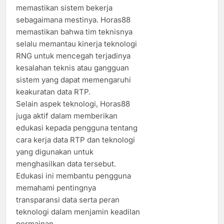
memastikan sistem bekerja
sebagaimana mestinya. Horas88
memastikan bahwa tim teknisnya
selalu memantau kinerja teknologi
RNG untuk mencegah terjadinya
kesalahan teknis atau gangguan
sistem yang dapat memengaruhi
keakuratan data RTP.
Selain aspek teknologi, Horas88
juga aktif dalam memberikan
edukasi kepada pengguna tentang
cara kerja data RTP dan teknologi
yang digunakan untuk
menghasilkan data tersebut.
Edukasi ini membantu pengguna
memahami pentingnya
transparansi data serta peran
teknologi dalam menjamin keadilan
permainan.