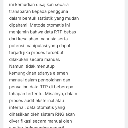
ini kemudian disajikan secara
transparan kepada pengguna
dalam bentuk statistik yang mudah
dipahami. Metode otomatis ini
menjamin bahwa data RTP bebas
dari kesalahan manusia serta
potensi manipulasi yang dapat
terjadi jika proses tersebut
dilakukan secara manual.
Namun, tidak menutup
kemungkinan adanya elemen
manual dalam pengolahan dan
penyajian data RTP di beberapa
tahapan tertentu. Misalnya, dalam
proses audit eksternal atau
internal, data otomatis yang
dihasilkan oleh sistem RNG akan
diverifikasi secara manual oleh
auditor independen seperti