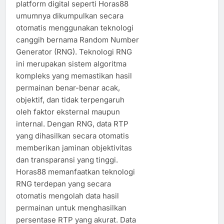
platform digital seperti Horas88
umumnya dikumpulkan secara
otomatis menggunakan teknologi
canggih bernama Random Number
Generator (RNG). Teknologi RNG
ini merupakan sistem algoritma
kompleks yang memastikan hasil
permainan benar-benar acak,
objektif, dan tidak terpengaruh
oleh faktor eksternal maupun
internal. Dengan RNG, data RTP
yang dihasilkan secara otomatis
memberikan jaminan objektivitas
dan transparansi yang tinggi.
Horas88 memanfaatkan teknologi
RNG terdepan yang secara
otomatis mengolah data hasil
permainan untuk menghasilkan
persentase RTP yang akurat. Data