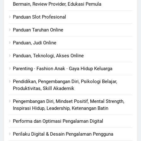
Bermain, Review Provider, Edukasi Pemula
Panduan Slot Profesional
Panduan Taruhan Online
Panduan, Judi Online
Panduan, Teknologi, Akses Online
Parenting · Fashion Anak · Gaya Hidup Keluarga
Pendidikan, Pengembangan Diri, Psikologi Belajar,
Produktivitas, Skill Akademik
Pengembangan Diri, Mindset Positif, Mental Strength,
Inspirasi Hidup, Leadership, Ketenangan Batin
Performa dan Optimasi Pengalaman Digital
Perilaku Digital & Desain Pengalaman Pengguna