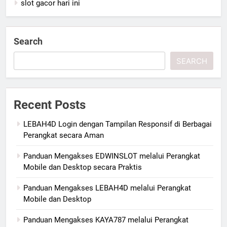
slot gacor hari ini
Search
SEARCH
Recent Posts
LEBAH4D Login dengan Tampilan Responsif di Berbagai
Perangkat secara Aman
Panduan Mengakses EDWINSLOT melalui Perangkat
Mobile dan Desktop secara Praktis
Panduan Mengakses LEBAH4D melalui Perangkat
Mobile dan Desktop
Panduan Mengakses KAYA787 melalui Perangkat