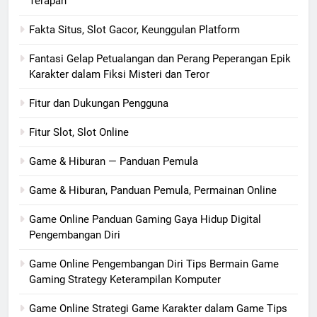
Terapan
Fakta Situs, Slot Gacor, Keunggulan Platform
Fantasi Gelap Petualangan dan Perang Peperangan Epik
Karakter dalam Fiksi Misteri dan Teror
Fitur dan Dukungan Pengguna
Fitur Slot, Slot Online
Game & Hiburan — Panduan Pemula
Game & Hiburan, Panduan Pemula, Permainan Online
Game Online Panduan Gaming Gaya Hidup Digital
Pengembangan Diri
Game Online Pengembangan Diri Tips Bermain Game
Gaming Strategy Keterampilan Komputer
Game Online Strategi Game Karakter dalam Game Tips