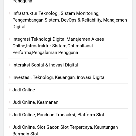
Pengguna
Infrastruktur Teknologi, Sistem Monitoring,
Pengembangan Sistem, DevOps & Reliability, Manajemen
Digital
Integrasi Teknologi Digital,Manajemen Akses
Online,Infrastruktur Sistem,Optimalisasi
Performa,Pengalaman Pengguna
Interaksi Sosial & Inovasi Digital
Investasi, Teknologi, Keuangan, Inovasi Digital
Judi Online
Judi Online, Keamanan
Judi Online, Panduan Transaksi, Platform Slot
Judi Online, Slot Gacor, Slot Terpercaya, Keuntungan
Bermain Slot