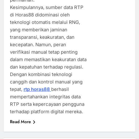
Kesimpulannya, sumber data RTP
di Horas88 didominasi oleh
teknologi otomatis melalui RNG,
yang memberikan jaminan
transparansi, keakuratan, dan
kecepatan. Namun, peran
verifikasi manual tetap penting
dalam memastikan keakuratan data
dan kepatuhan terhadap regulasi.
Dengan kombinasi teknologi
canggih dan kontrol manual yang
tepat,
rtp horas88
berhasil
mempertahankan integritas data
RTP serta kepercayaan pengguna
terhadap platform digital mereka.
Read More