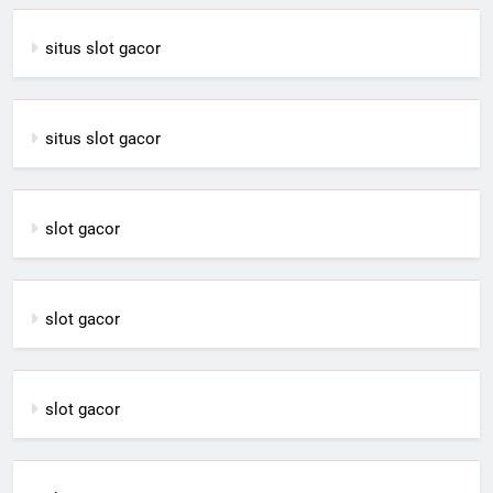
situs slot gacor
situs slot gacor
slot gacor
slot gacor
slot gacor