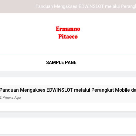
Panduan Mengakses EDWINSLOT melalui Perangka
Panduan Mengakses LEBAH4D me
Panduan Mengakses KAYA787 m
anno Pitacco
LEBAH4D Login dengan Tampilan Responsi
Solusi Bisnis Dan Keuangan Dari Konsultan Profesional Ermann
Panduan Mengakses EDWINSLOT melalui Perangka
SAMPLE PAGE
Panduan Mengakses LEBAH4D me
Panduan Mengakses KAYA787 m
gakses EDWINSLOT melalui Perangkat Mobile dan Desktop se