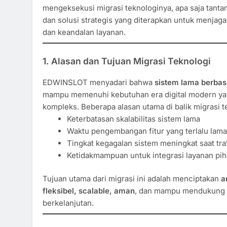
mengeksekusi migrasi teknologinya, apa saja tanta
dan solusi strategis yang diterapkan untuk menjag
dan keandalan layanan.
1. Alasan dan Tujuan Migrasi Teknologi
EDWINSLOT menyadari bahwa
sistem lama berbasi
mampu memenuhi kebutuhan era digital modern ya
kompleks. Beberapa alasan utama di balik migrasi te
Keterbatasan skalabilitas sistem lama
Waktu pengembangan fitur yang terlalu lama
Tingkat kegagalan sistem meningkat saat traf
Ketidakmampuan untuk integrasi layanan pih
Tujuan utama dari migrasi ini adalah menciptakan
a
fleksibel, scalable, aman
, dan mampu mendukung i
berkelanjutan.