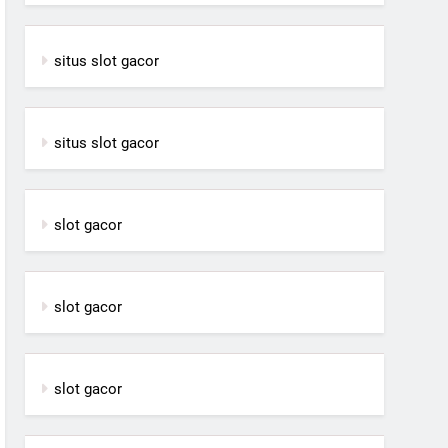
situs slot gacor
situs slot gacor
slot gacor
slot gacor
slot gacor