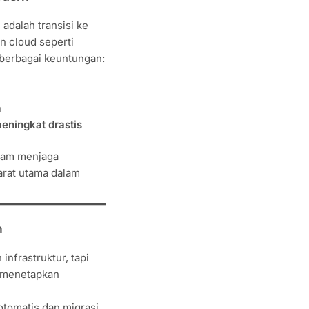
adalah transisi ke
n cloud seperti
erbagai keuntungan:
a
ningkat drastis
lam menjaga
arat utama dalam
n
infrastruktur, tapi
menetapkan
tomatis dan migrasi