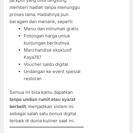
jackpot yang bisa langsung
memberi hadiah tanpa menunggu
proses lama. Hadiahnya pun
beragam dan menarik, seperti:
Menu dan minuman gratis
Potongan harga untuk
kunjungan berikutnya
Merchandise eksklusif
Kaya787
Voucher saldo digital
Undangan ke event spesial
restoran
Semua ini bisa kamu dapatkan
tanpa undian rumit atau syarat
berbelit
, menjadikan sistem ini
sebagai salah satu bonus digital
terbaik di dunia kuliner saat ini.