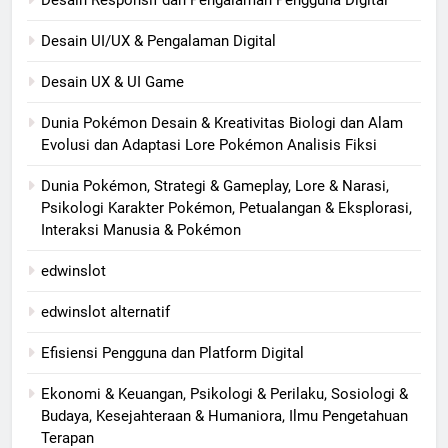
Desain Responsif dan Pengalaman Pengguna Digital
Desain UI/UX & Pengalaman Digital
Desain UX & UI Game
Dunia Pokémon Desain & Kreativitas Biologi dan Alam
Evolusi dan Adaptasi Lore Pokémon Analisis Fiksi
Dunia Pokémon, Strategi & Gameplay, Lore & Narasi,
Psikologi Karakter Pokémon, Petualangan & Eksplorasi,
Interaksi Manusia & Pokémon
edwinslot
edwinslot alternatif
Efisiensi Pengguna dan Platform Digital
Ekonomi & Keuangan, Psikologi & Perilaku, Sosiologi &
Budaya, Kesejahteraan & Humaniora, Ilmu Pengetahuan
Terapan