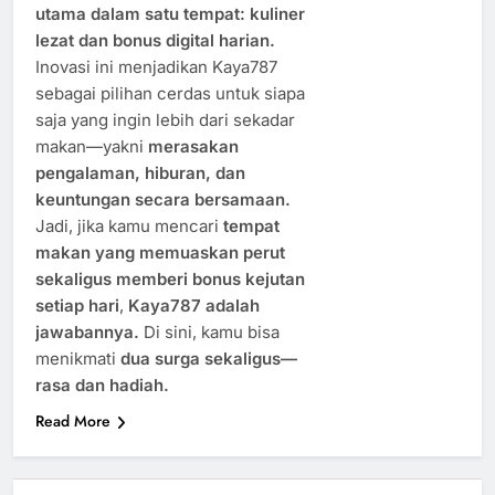
utama dalam satu tempat: kuliner
lezat dan bonus digital harian.
Inovasi ini menjadikan Kaya787
sebagai pilihan cerdas untuk siapa
saja yang ingin lebih dari sekadar
makan—yakni
merasakan
pengalaman, hiburan, dan
keuntungan secara bersamaan.
Jadi, jika kamu mencari
tempat
makan yang memuaskan perut
sekaligus memberi bonus kejutan
setiap hari
,
Kaya787 adalah
jawabannya.
Di sini, kamu bisa
menikmati
dua surga sekaligus—
rasa dan hadiah.
Read More