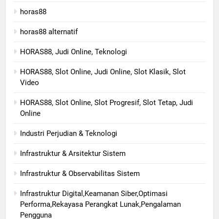
horas88
horas88 alternatif
HORAS88, Judi Online, Teknologi
HORAS88, Slot Online, Judi Online, Slot Klasik, Slot
Video
HORAS88, Slot Online, Slot Progresif, Slot Tetap, Judi
Online
Industri Perjudian & Teknologi
Infrastruktur & Arsitektur Sistem
Infrastruktur & Observabilitas Sistem
Infrastruktur Digital,Keamanan Siber,Optimasi
Performa,Rekayasa Perangkat Lunak,Pengalaman
Pengguna