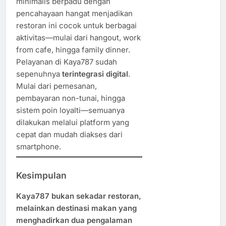
minimalis berpadu dengan
pencahayaan hangat menjadikan
restoran ini cocok untuk berbagai
aktivitas—mulai dari hangout, work
from cafe, hingga family dinner.
Pelayanan di Kaya787 sudah
sepenuhnya
terintegrasi digital
.
Mulai dari pemesanan,
pembayaran non-tunai, hingga
sistem poin loyalti—semuanya
dilakukan melalui platform yang
cepat dan mudah diakses dari
smartphone.
Kesimpulan
Kaya787 bukan sekadar restoran,
melainkan destinasi makan yang
menghadirkan dua pengalaman