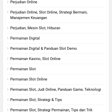
Perjudian Online
Perjudian Online, Slot Online, Strategi Bermain,
Manajemen Keuangan
Perjudian, Mesin Slot, Hiburan
Permainan Digital
Permainan Digital & Panduan Slot Demo
Permainan Kasino, Slot Online
Permainan Slot
Permainan Slot Online
Permainan Slot, Judi Online, Panduan Game, Teknologi
Permainan Slot, Strategi & Tips
Permainan Slot, Strategi Permainan, Tips dan Trik