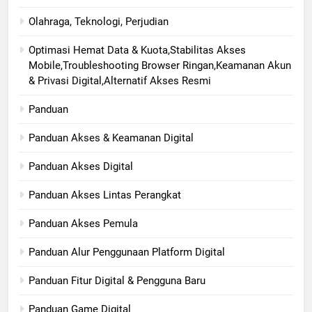
Olahraga, Teknologi, Perjudian
Optimasi Hemat Data & Kuota,Stabilitas Akses
Mobile,Troubleshooting Browser Ringan,Keamanan Akun
& Privasi Digital,Alternatif Akses Resmi
Panduan
Panduan Akses & Keamanan Digital
Panduan Akses Digital
Panduan Akses Lintas Perangkat
Panduan Akses Pemula
Panduan Alur Penggunaan Platform Digital
Panduan Fitur Digital & Pengguna Baru
Panduan Game Digital