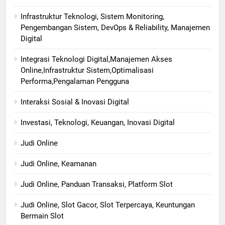
Infrastruktur Teknologi, Sistem Monitoring,
Pengembangan Sistem, DevOps & Reliability, Manajemen
Digital
Integrasi Teknologi Digital,Manajemen Akses
Online,Infrastruktur Sistem,Optimalisasi
Performa,Pengalaman Pengguna
Interaksi Sosial & Inovasi Digital
Investasi, Teknologi, Keuangan, Inovasi Digital
Judi Online
Judi Online, Keamanan
Judi Online, Panduan Transaksi, Platform Slot
Judi Online, Slot Gacor, Slot Terpercaya, Keuntungan
Bermain Slot