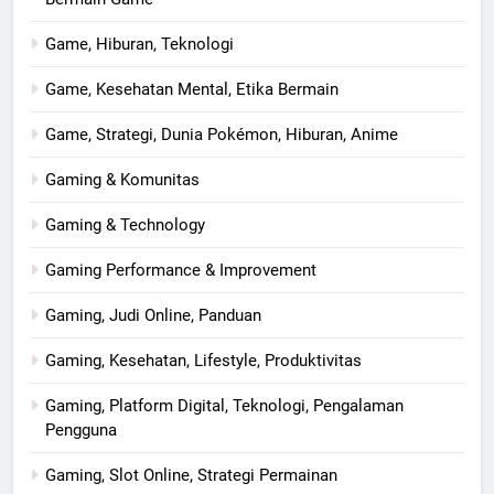
Game, Hiburan, Teknologi
Game, Kesehatan Mental, Etika Bermain
Game, Strategi, Dunia Pokémon, Hiburan, Anime
Gaming & Komunitas
Gaming & Technology
Gaming Performance & Improvement
Gaming, Judi Online, Panduan
Gaming, Kesehatan, Lifestyle, Produktivitas
Gaming, Platform Digital, Teknologi, Pengalaman
Pengguna
Gaming, Slot Online, Strategi Permainan