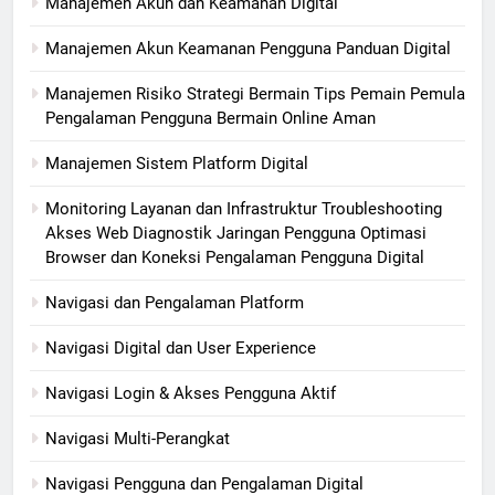
Manajemen Akun dan Keamanan Digital
Manajemen Akun Keamanan Pengguna Panduan Digital
Manajemen Risiko Strategi Bermain Tips Pemain Pemula
Pengalaman Pengguna Bermain Online Aman
Manajemen Sistem Platform Digital
Monitoring Layanan dan Infrastruktur Troubleshooting
Akses Web Diagnostik Jaringan Pengguna Optimasi
Browser dan Koneksi Pengalaman Pengguna Digital
Navigasi dan Pengalaman Platform
Navigasi Digital dan User Experience
Navigasi Login & Akses Pengguna Aktif
Navigasi Multi-Perangkat
Navigasi Pengguna dan Pengalaman Digital