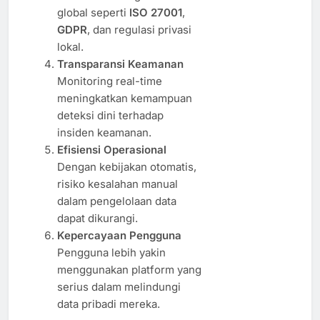
global seperti
ISO 27001
,
GDPR
, dan regulasi privasi
lokal.
Transparansi Keamanan
Monitoring real-time
meningkatkan kemampuan
deteksi dini terhadap
insiden keamanan.
Efisiensi Operasional
Dengan kebijakan otomatis,
risiko kesalahan manual
dalam pengelolaan data
dapat dikurangi.
Kepercayaan Pengguna
Pengguna lebih yakin
menggunakan platform yang
serius dalam melindungi
data pribadi mereka.