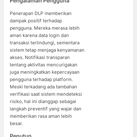
Pengalaman Pengguna
Penerapan DLP memberikan
dampak positif terhadap
pengguna. Mereka merasa lebih
aman karena data login dan
transaksi terlindungi, sementara
sistem tetap menjaga kenyamanan
akses. Notifikasi transparan
tentang aktivitas mencurigakan
juga meningkatkan kepercayaan
pengguna terhadap platform.
Meski terkadang ada tambahan
verifikasi saat sistem mendeteksi
risiko, hal ini dianggap sebagai
langkah preventif yang wajar dan
memberikan rasa aman lebih
besar.
Penutup