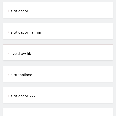
slot gacor
slot gacor hari ini
live draw hk
slot thailand
slot gacor 777