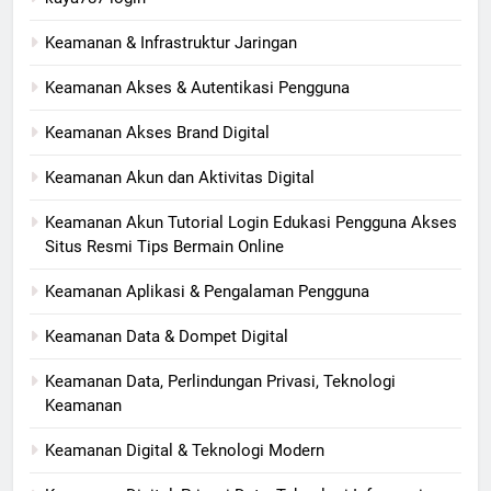
Keamanan & Infrastruktur Jaringan
Keamanan Akses & Autentikasi Pengguna
Keamanan Akses Brand Digital
Keamanan Akun dan Aktivitas Digital
Keamanan Akun Tutorial Login Edukasi Pengguna Akses
Situs Resmi Tips Bermain Online
Keamanan Aplikasi & Pengalaman Pengguna
Keamanan Data & Dompet Digital
Keamanan Data, Perlindungan Privasi, Teknologi
Keamanan
Keamanan Digital & Teknologi Modern