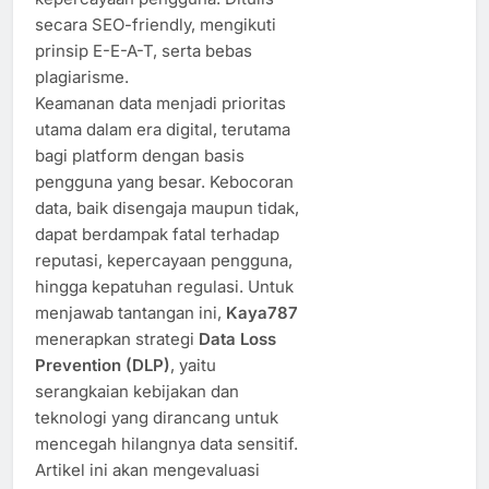
secara SEO-friendly, mengikuti
prinsip E-E-A-T, serta bebas
plagiarisme.
Keamanan data menjadi prioritas
utama dalam era digital, terutama
bagi platform dengan basis
pengguna yang besar. Kebocoran
data, baik disengaja maupun tidak,
dapat berdampak fatal terhadap
reputasi, kepercayaan pengguna,
hingga kepatuhan regulasi. Untuk
menjawab tantangan ini,
Kaya787
menerapkan strategi
Data Loss
Prevention (DLP)
, yaitu
serangkaian kebijakan dan
teknologi yang dirancang untuk
mencegah hilangnya data sensitif.
Artikel ini akan mengevaluasi