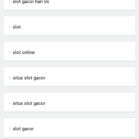
slot gacor hari ini
slot
slot online
situs slot gacor
situs slot gacor
slot gacor