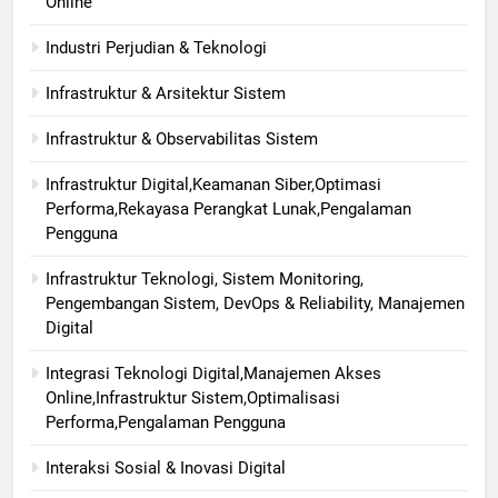
Online
Industri Perjudian & Teknologi
Infrastruktur & Arsitektur Sistem
Infrastruktur & Observabilitas Sistem
Infrastruktur Digital,Keamanan Siber,Optimasi
Performa,Rekayasa Perangkat Lunak,Pengalaman
Pengguna
Infrastruktur Teknologi, Sistem Monitoring,
Pengembangan Sistem, DevOps & Reliability, Manajemen
Digital
Integrasi Teknologi Digital,Manajemen Akses
Online,Infrastruktur Sistem,Optimalisasi
Performa,Pengalaman Pengguna
Interaksi Sosial & Inovasi Digital