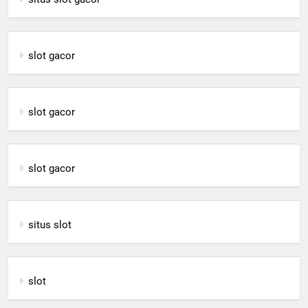
slot gacor
slot gacor
slot gacor
situs slot
slot