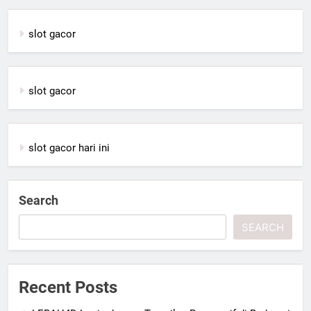
slot gacor
slot gacor
slot gacor hari ini
Search
SEARCH
Recent Posts