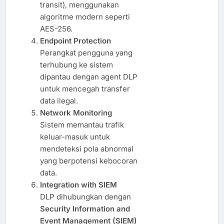
transit), menggunakan
algoritme modern seperti
AES-256.
Endpoint Protection
Perangkat pengguna yang
terhubung ke sistem
dipantau dengan agent DLP
untuk mencegah transfer
data ilegal.
Network Monitoring
Sistem memantau trafik
keluar-masuk untuk
mendeteksi pola abnormal
yang berpotensi kebocoran
data.
Integration with SIEM
DLP dihubungkan dengan
Security Information and
Event Management (SIEM)