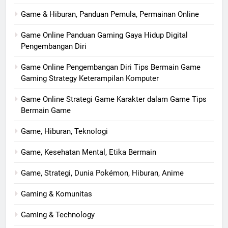
Game & Hiburan, Panduan Pemula, Permainan Online
Game Online Panduan Gaming Gaya Hidup Digital
Pengembangan Diri
Game Online Pengembangan Diri Tips Bermain Game
Gaming Strategy Keterampilan Komputer
Game Online Strategi Game Karakter dalam Game Tips
Bermain Game
Game, Hiburan, Teknologi
Game, Kesehatan Mental, Etika Bermain
Game, Strategi, Dunia Pokémon, Hiburan, Anime
Gaming & Komunitas
Gaming & Technology