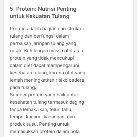
5.
Protein: Nutrisi Penting
untuk Kekuatan Tulang
Protein adalah bagian dari struktur
tulang dan berfungsi dalam
perbaikan jaringan tulang yang
rusak. Kehilangan massa otot atau
protein yang tidak mencukupi
dalam diet dapat mempengaruhi
kesehatan tulang, karena otot yang
lemah meningkatkan risiko cedera
pada tulang.
Sumber protein yang baik untuk
kesehatan tulang termasuk daging
tanpa lemak, ikan, telur, tahu,
tempe, kacang-kacangan, dan
produk susu. Penting untuk
memasukkan protein dalam pola