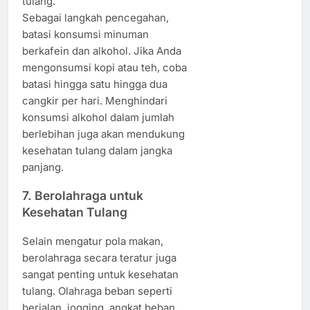
tulang.
Sebagai langkah pencegahan,
batasi konsumsi minuman
berkafein dan alkohol. Jika Anda
mengonsumsi kopi atau teh, coba
batasi hingga satu hingga dua
cangkir per hari. Menghindari
konsumsi alkohol dalam jumlah
berlebihan juga akan mendukung
kesehatan tulang dalam jangka
panjang.
7.
Berolahraga untuk
Kesehatan Tulang
Selain mengatur pola makan,
berolahraga secara teratur juga
sangat penting untuk kesehatan
tulang. Olahraga beban seperti
berjalan, jogging, angkat beban,