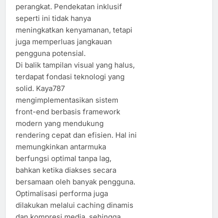
perangkat. Pendekatan inklusif
seperti ini tidak hanya
meningkatkan kenyamanan, tetapi
juga memperluas jangkauan
pengguna potensial.
Di balik tampilan visual yang halus,
terdapat fondasi teknologi yang
solid. Kaya787
mengimplementasikan sistem
front-end berbasis framework
modern yang mendukung
rendering cepat dan efisien. Hal ini
memungkinkan antarmuka
berfungsi optimal tanpa lag,
bahkan ketika diakses secara
bersamaan oleh banyak pengguna.
Optimalisasi performa juga
dilakukan melalui caching dinamis
dan kompresi media, sehingga