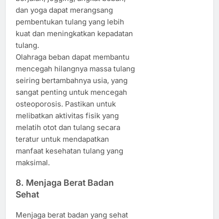
dan yoga dapat merangsang
pembentukan tulang yang lebih
kuat dan meningkatkan kepadatan
tulang.
Olahraga beban dapat membantu
mencegah hilangnya massa tulang
seiring bertambahnya usia, yang
sangat penting untuk mencegah
osteoporosis. Pastikan untuk
melibatkan aktivitas fisik yang
melatih otot dan tulang secara
teratur untuk mendapatkan
manfaat kesehatan tulang yang
maksimal.
8.
Menjaga Berat Badan
Sehat
Menjaga berat badan yang sehat