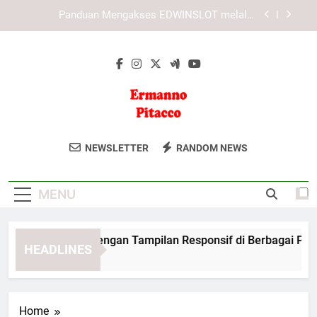
Skip
Panduan Mengakses LEBAH4D melalui Perangkat
to
Mobile dan Desktop
content
Panduan Mengakses KAYA787 melalui Perangkat
Mobile dan Desktop
LEBAH4D Login dengan Tampilan Responsif di
Berbagai Perangkat secara Aman
Panduan Mengakses EDWINSLOT melalui
Perangkat Mobile dan Desktop secara Praktis
Ermanno
Dapatkan Solusi Bisnis Dan Keuangan
Panduan Mengakses LEBAH4D melalui Perangkat
NEWSLETTER
RANDOM NEWS
Mobile dan Desktop
Pitacco
Dari Konsultan Profesional Ermanno
Panduan Mengakses KAYA787 melalui Perangkat
Pitacco. Sumber Daya Untuk Sukses
Mobile dan Desktop
MENU
Finansial.
EBAH4D Login dengan Tampilan Responsif di Berbagai Peran
HEADLINES
Weeks Ago
Home