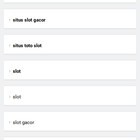
situs slot gacor
situs toto slot
slot
slot
slot gacor