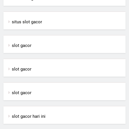
situs slot gacor
slot gacor
slot gacor
slot gacor
slot gacor hari ini