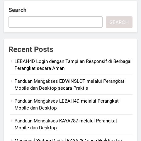
Search
SEARCH
Recent Posts
LEBAH4D Login dengan Tampilan Responsif di Berbagai
Perangkat secara Aman
Panduan Mengakses EDWINSLOT melalui Perangkat
Mobile dan Desktop secara Praktis
Panduan Mengakses LEBAH4D melalui Perangkat
Mobile dan Desktop
Panduan Mengakses KAYA787 melalui Perangkat
Mobile dan Desktop
Mengenal Sistem Digital KAYA787 yang Praktis dan