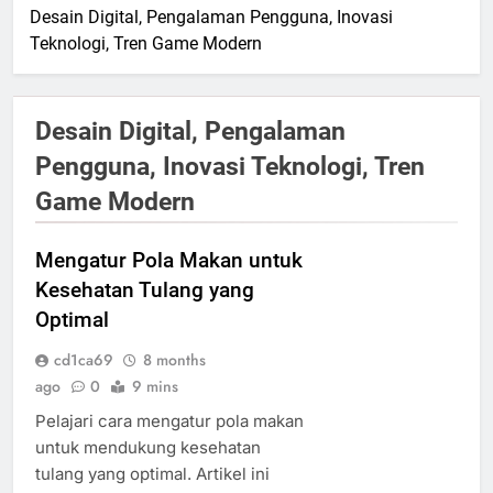
Desain Digital, Pengalaman Pengguna, Inovasi
Teknologi, Tren Game Modern
Desain Digital, Pengalaman
Pengguna, Inovasi Teknologi, Tren
Game Modern
Mengatur Pola Makan untuk
Kesehatan Tulang yang
Optimal
cd1ca69
8 months
ago
0
9 mins
Pelajari cara mengatur pola makan
untuk mendukung kesehatan
tulang yang optimal. Artikel ini