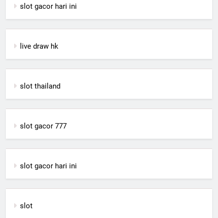
slot gacor hari ini
live draw hk
slot thailand
slot gacor 777
slot gacor hari ini
slot