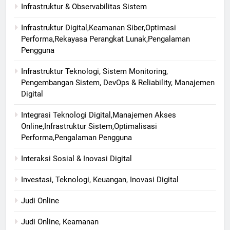
Infrastruktur & Observabilitas Sistem
Infrastruktur Digital,Keamanan Siber,Optimasi
Performa,Rekayasa Perangkat Lunak,Pengalaman
Pengguna
Infrastruktur Teknologi, Sistem Monitoring,
Pengembangan Sistem, DevOps & Reliability, Manajemen
Digital
Integrasi Teknologi Digital,Manajemen Akses
Online,Infrastruktur Sistem,Optimalisasi
Performa,Pengalaman Pengguna
Interaksi Sosial & Inovasi Digital
Investasi, Teknologi, Keuangan, Inovasi Digital
Judi Online
Judi Online, Keamanan