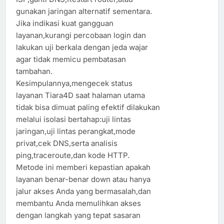
gunakan jaringan alternatif sementara.
Jika indikasi kuat gangguan
layanan,kurangi percobaan login dan
lakukan uji berkala dengan jeda wajar
agar tidak memicu pembatasan
tambahan.
Kesimpulannya,mengecek status
layanan Tiara4D saat halaman utama
tidak bisa dimuat paling efektif dilakukan
melalui isolasi bertahap:uji lintas
jaringan,uji lintas perangkat,mode
privat,cek DNS,serta analisis
ping,traceroute,dan kode HTTP.
Metode ini memberi kepastian apakah
layanan benar-benar down atau hanya
jalur akses Anda yang bermasalah,dan
membantu Anda memulihkan akses
dengan langkah yang tepat sasaran