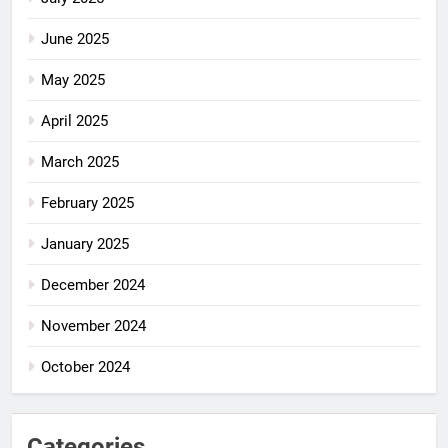
June 2025
May 2025
April 2025
March 2025
February 2025
January 2025
December 2024
November 2024
October 2024
Categories