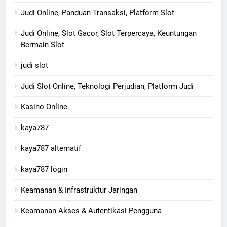
Judi Online, Panduan Transaksi, Platform Slot
Judi Online, Slot Gacor, Slot Terpercaya, Keuntungan
Bermain Slot
judi slot
Judi Slot Online, Teknologi Perjudian, Platform Judi
Kasino Online
kaya787
kaya787 alternatif
kaya787 login
Keamanan & Infrastruktur Jaringan
Keamanan Akses & Autentikasi Pengguna