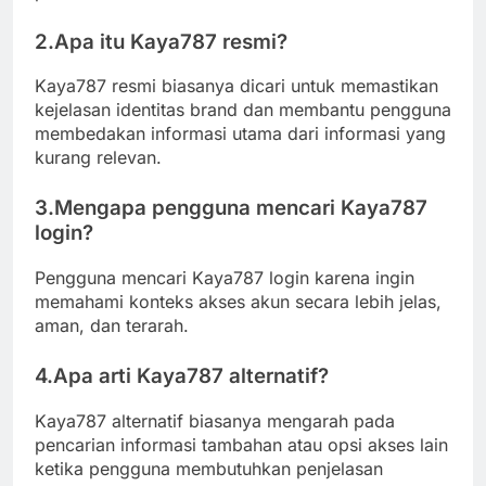
2.Apa itu Kaya787 resmi?
Kaya787 resmi biasanya dicari untuk memastikan
kejelasan identitas brand dan membantu pengguna
membedakan informasi utama dari informasi yang
kurang relevan.
3.Mengapa pengguna mencari Kaya787
login?
Pengguna mencari Kaya787 login karena ingin
memahami konteks akses akun secara lebih jelas,
aman, dan terarah.
4.Apa arti Kaya787 alternatif?
Kaya787 alternatif biasanya mengarah pada
pencarian informasi tambahan atau opsi akses lain
ketika pengguna membutuhkan penjelasan