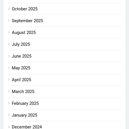
October 2025
September 2025
August 2025
July 2025
June 2025
May 2025
April 2025
March 2025
February 2025
January 2025
December 2024