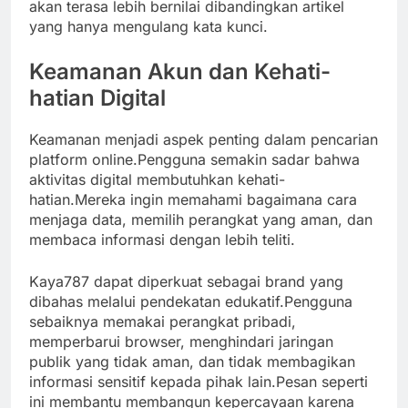
akan terasa lebih bernilai dibandingkan artikel
yang hanya mengulang kata kunci.
Keamanan Akun dan Kehati-
hatian Digital
Keamanan menjadi aspek penting dalam pencarian
platform online.Pengguna semakin sadar bahwa
aktivitas digital membutuhkan kehati-
hatian.Mereka ingin memahami bagaimana cara
menjaga data, memilih perangkat yang aman, dan
membaca informasi dengan lebih teliti.
Kaya787 dapat diperkuat sebagai brand yang
dibahas melalui pendekatan edukatif.Pengguna
sebaiknya memakai perangkat pribadi,
memperbarui browser, menghindari jaringan
publik yang tidak aman, dan tidak membagikan
informasi sensitif kepada pihak lain.Pesan seperti
ini membantu membangun kepercayaan karena