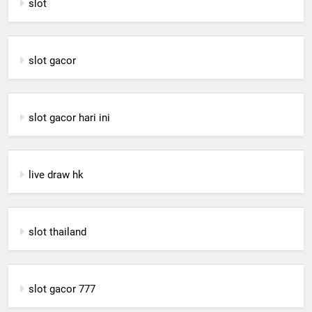
slot
slot gacor
slot gacor hari ini
live draw hk
slot thailand
slot gacor 777