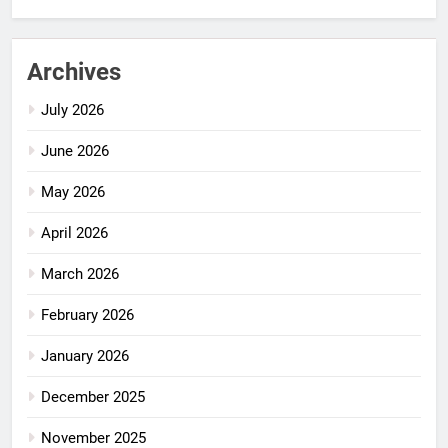
Archives
July 2026
June 2026
May 2026
April 2026
March 2026
February 2026
January 2026
December 2025
November 2025