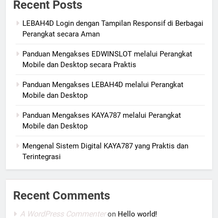
Recent Posts
LEBAH4D Login dengan Tampilan Responsif di Berbagai
Perangkat secara Aman
Panduan Mengakses EDWINSLOT melalui Perangkat
Mobile dan Desktop secara Praktis
Panduan Mengakses LEBAH4D melalui Perangkat
Mobile dan Desktop
Panduan Mengakses KAYA787 melalui Perangkat
Mobile dan Desktop
Mengenal Sistem Digital KAYA787 yang Praktis dan
Terintegrasi
Recent Comments
A WordPress Commenter
on
Hello world!