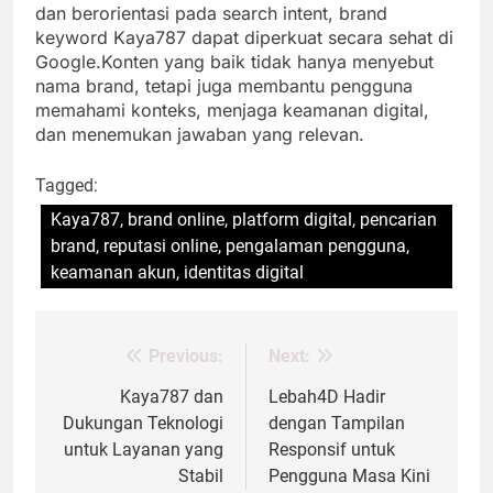
dan berorientasi pada search intent, brand
keyword Kaya787 dapat diperkuat secara sehat di
Google.Konten yang baik tidak hanya menyebut
nama brand, tetapi juga membantu pengguna
memahami konteks, menjaga keamanan digital,
dan menemukan jawaban yang relevan.
Tagged:
Kaya787, brand online, platform digital, pencarian
brand, reputasi online, pengalaman pengguna,
keamanan akun, identitas digital
Previous:
Next:
Post
navigation
Kaya787 dan
Lebah4D Hadir
Dukungan Teknologi
dengan Tampilan
untuk Layanan yang
Responsif untuk
Stabil
Pengguna Masa Kini