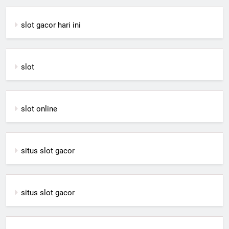
slot gacor hari ini
slot
slot online
situs slot gacor
situs slot gacor