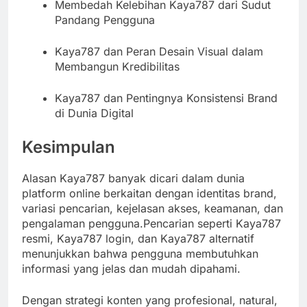
Membedah Kelebihan Kaya787 dari Sudut
Pandang Pengguna
Kaya787 dan Peran Desain Visual dalam
Membangun Kredibilitas
Kaya787 dan Pentingnya Konsistensi Brand
di Dunia Digital
Kesimpulan
Alasan Kaya787 banyak dicari dalam dunia
platform online berkaitan dengan identitas brand,
variasi pencarian, kejelasan akses, keamanan, dan
pengalaman pengguna.Pencarian seperti Kaya787
resmi, Kaya787 login, dan Kaya787 alternatif
menunjukkan bahwa pengguna membutuhkan
informasi yang jelas dan mudah dipahami.
Dengan strategi konten yang profesional, natural,