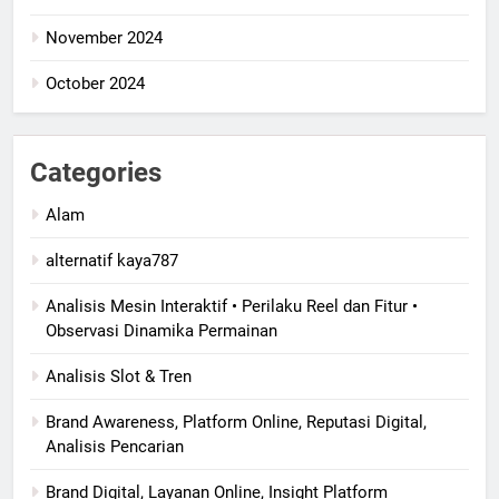
November 2024
October 2024
Categories
Alam
alternatif kaya787
Analisis Mesin Interaktif • Perilaku Reel dan Fitur •
Observasi Dinamika Permainan
Analisis Slot & Tren
Brand Awareness, Platform Online, Reputasi Digital,
Analisis Pencarian
Brand Digital, Layanan Online, Insight Platform