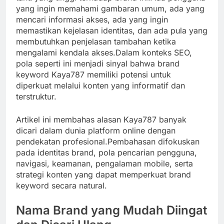
yang ingin memahami gambaran umum, ada yang
mencari informasi akses, ada yang ingin
memastikan kejelasan identitas, dan ada pula yang
membutuhkan penjelasan tambahan ketika
mengalami kendala akses.Dalam konteks SEO,
pola seperti ini menjadi sinyal bahwa brand
keyword Kaya787 memiliki potensi untuk
diperkuat melalui konten yang informatif dan
terstruktur.
Artikel ini membahas alasan Kaya787 banyak
dicari dalam dunia platform online dengan
pendekatan profesional.Pembahasan difokuskan
pada identitas brand, pola pencarian pengguna,
navigasi, keamanan, pengalaman mobile, serta
strategi konten yang dapat memperkuat brand
keyword secara natural.
Nama Brand yang Mudah Diingat