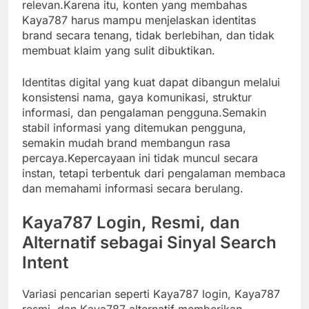
relevan.Karena itu, konten yang membahas
Kaya787 harus mampu menjelaskan identitas
brand secara tenang, tidak berlebihan, dan tidak
membuat klaim yang sulit dibuktikan.
Identitas digital yang kuat dapat dibangun melalui
konsistensi nama, gaya komunikasi, struktur
informasi, dan pengalaman pengguna.Semakin
stabil informasi yang ditemukan pengguna,
semakin mudah brand membangun rasa
percaya.Kepercayaan ini tidak muncul secara
instan, tetapi terbentuk dari pengalaman membaca
dan memahami informasi secara berulang.
Kaya787 Login, Resmi, dan
Alternatif sebagai Sinyal Search
Intent
Variasi pencarian seperti Kaya787 login, Kaya787
resmi, dan Kaya787 alternatif memberikan