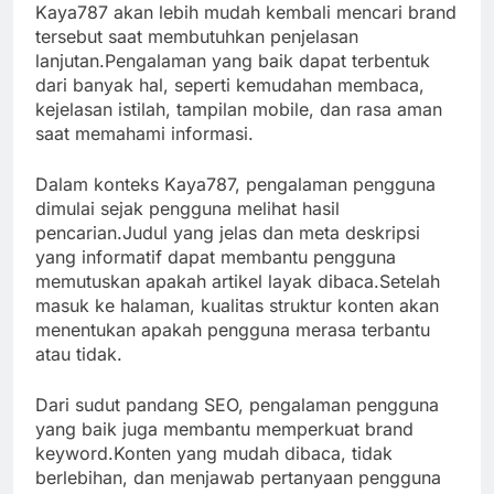
Kaya787 akan lebih mudah kembali mencari brand
tersebut saat membutuhkan penjelasan
lanjutan.Pengalaman yang baik dapat terbentuk
dari banyak hal, seperti kemudahan membaca,
kejelasan istilah, tampilan mobile, dan rasa aman
saat memahami informasi.
Dalam konteks Kaya787, pengalaman pengguna
dimulai sejak pengguna melihat hasil
pencarian.Judul yang jelas dan meta deskripsi
yang informatif dapat membantu pengguna
memutuskan apakah artikel layak dibaca.Setelah
masuk ke halaman, kualitas struktur konten akan
menentukan apakah pengguna merasa terbantu
atau tidak.
Dari sudut pandang SEO, pengalaman pengguna
yang baik juga membantu memperkuat brand
keyword.Konten yang mudah dibaca, tidak
berlebihan, dan menjawab pertanyaan pengguna