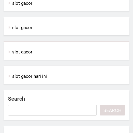
slot gacor
slot gacor
slot gacor
slot gacor hari ini
Search
SEARCH