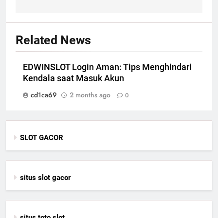
Related News
EDWINSLOT Login Aman: Tips Menghindari
Kendala saat Masuk Akun
cd1ca69
2 months ago
0
SLOT GACOR
situs slot gacor
situs toto slot