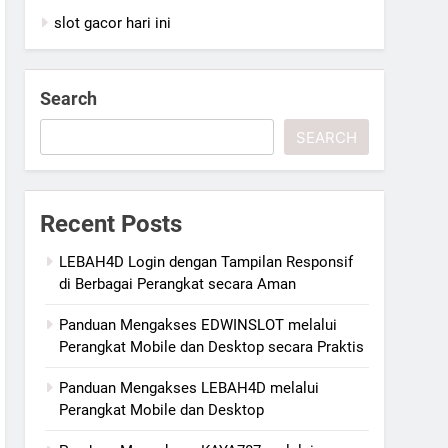
slot gacor hari ini
Search
SEARCH
Recent Posts
LEBAH4D Login dengan Tampilan Responsif
di Berbagai Perangkat secara Aman
Panduan Mengakses EDWINSLOT melalui
Perangkat Mobile dan Desktop secara Praktis
Panduan Mengakses LEBAH4D melalui
Perangkat Mobile dan Desktop