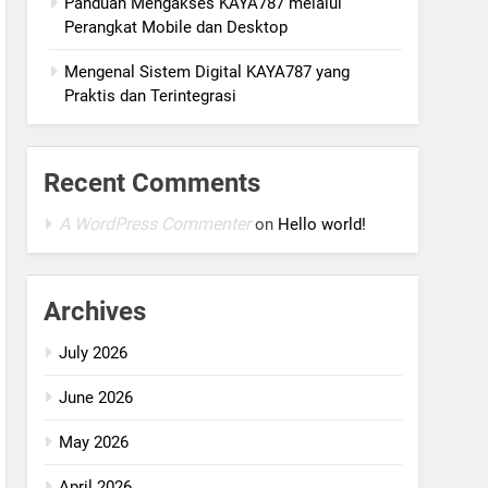
Panduan Mengakses KAYA787 melalui
Perangkat Mobile dan Desktop
Mengenal Sistem Digital KAYA787 yang
Praktis dan Terintegrasi
Recent Comments
A WordPress Commenter
on
Hello world!
Archives
July 2026
June 2026
May 2026
April 2026