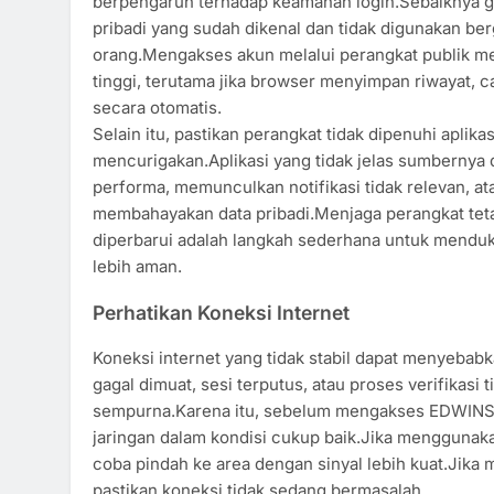
berpengaruh terhadap keamanan login.Sebaiknya 
pribadi yang sudah dikenal dan tidak digunakan be
orang.Mengakses akun melalui perangkat publik memi
tinggi, terutama jika browser menyimpan riwayat, ca
secara otomatis.
Selain itu, pastikan perangkat tidak dipenuhi aplikas
mencurigakan.Aplikasi yang tidak jelas sumberny
performa, memunculkan notifikasi tidak relevan, a
membahayakan data pribadi.Menjaga perangkat tet
diperbarui adalah langkah sederhana untuk mendu
lebih aman.
Perhatikan Koneksi Internet
Koneksi internet yang tidak stabil dapat menyebab
gagal dimuat, sesi terputus, atau proses verifikasi t
sempurna.Karena itu, sebelum mengakses EDWINS
jaringan dalam kondisi cukup baik.Jika menggunakan
coba pindah ke area dengan sinyal lebih kuat.Jika
pastikan koneksi tidak sedang bermasalah.