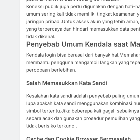
Koneksi publik juga perlu digunakan dengan hati-ha
umum sering kali tidak memiliki tingkat keamanan
jaringan pribadi.Untuk akses akun yang lebih aman,
yang terpercaya dan hindari memasukkan data penti
tidak dikenal.
Penyebab Umum Kendala saat Ma
Kendala login bisa berasal dari banyak hal.Memah
membantu pengguna mengambil langkah yang tepa
percobaan berlebihan.
Salah Memasukkan Kata Sandi
Kesalahan kata sandi adalah penyebab paling umu
lupa apakah kata sandi menggunakan kombinasi hur
simbol tertentu.Jika beberapa kali gagal, sebaikny
secara acak dan gunakan prosedur pemulihan yang 
tidak berisiko terkunci.
Cache dan Cookie Browser Bermasalah