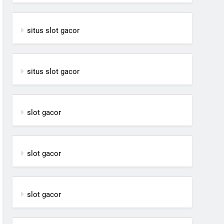
situs slot gacor
situs slot gacor
slot gacor
slot gacor
slot gacor