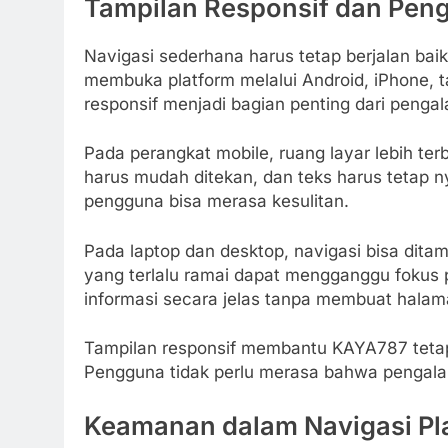
Tampilan Responsif dan Pen
Navigasi sederhana harus tetap berjalan bai
membuka platform melalui Android, iPhone, ta
responsif menjadi bagian penting dari penga
Pada perangkat mobile, ruang layar lebih ter
harus mudah ditekan, dan teks harus tetap ny
pengguna bisa merasa kesulitan.
Pada laptop dan desktop, navigasi bisa ditamp
yang terlalu ramai dapat mengganggu fokus 
informasi secara jelas tanpa membuat halama
Tampilan responsif membantu KAYA787 tetap
Pengguna tidak perlu merasa bahwa pengala
Keamanan dalam Navigasi Pla