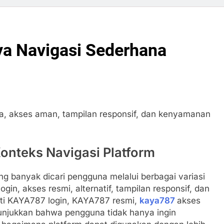
a Navigasi Sederhana
na, akses aman, tampilan responsif, dan kenyamanan
nteks Navigasi Platform
ng banyak dicari pengguna melalui berbagai variasi
gin, akses resmi, alternatif, tampilan responsif, dan
ti KAYA787 login, KAYA787 resmi,
kaya787
akses
unjukkan bahwa pengguna tidak hanya ingin