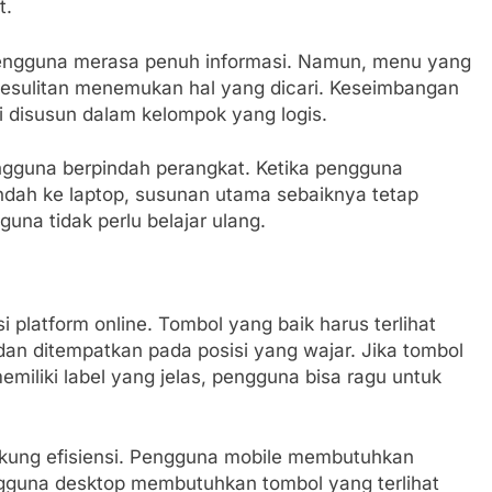
t.
engguna merasa penuh informasi. Namun, menu yang
 kesulitan menemukan hal yang dicari. Keseimbangan
pi disusun dalam kelompok yang logis.
ngguna berpindah perangkat. Ketika pengguna
dah ke laptop, susunan utama sebaiknya tetap
guna tidak perlu belajar ulang.
platform online. Tombol yang baik harus terlihat
 dan ditempatkan pada posisi yang wajar. Jika tombol
 memiliki label yang jelas, pengguna bisa ragu untuk
kung efisiensi. Pengguna mobile membutuhkan
ngguna desktop membutuhkan tombol yang terlihat