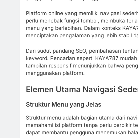
Platform online yang memiliki navigasi seder
perlu menebak fungsi tombol, membuka terl
menu yang berlebihan. Dalam konteks KAYA7
menciptakan pengalaman yang lebih stabil d
Dari sudut pandang SEO, pembahasan tentan
keyword. Pencarian seperti KAYA787 mudah
tampilan responsif menunjukkan bahwa peng
menggunakan platform.
Elemen Utama Navigasi Sed
Struktur Menu yang Jelas
Struktur menu adalah bagian utama dari na
memahami isi platform tanpa perlu berpikir t
dapat membantu pengguna menemukan halama