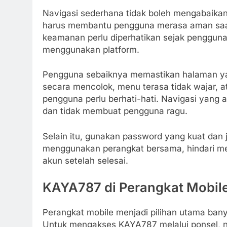
Navigasi sederhana tidak boleh mengabaika
harus membantu pengguna merasa aman sa
keamanan perlu diperhatikan sejak penggun
menggunakan platform.
Pengguna sebaiknya memastikan halaman yang
secara mencolok, menu terasa tidak wajar, a
pengguna perlu berhati-hati. Navigasi yang 
dan tidak membuat pengguna ragu.
Selain itu, gunakan password yang kuat dan 
menggunakan perangkat bersama, hindari me
akun setelah selesai.
KAYA787 di Perangkat Mobil
Perangkat mobile menjadi pilihan utama ban
Untuk mengakses KAYA787 melalui ponsel, na