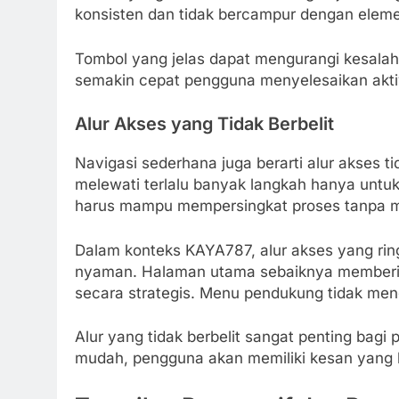
konsisten dan tidak bercampur dengan eleme
Tombol yang jelas dapat mengurangi kesala
semakin cepat pengguna menyelesaikan aktiv
Alur Akses yang Tidak Berbelit
Navigasi sederhana juga berarti alur akses ti
melewati terlalu banyak langkah hanya untu
harus mampu mempersingkat proses tanpa m
Dalam konteks KAYA787, alur akses yang ri
nyaman. Halaman utama sebaiknya memberika
secara strategis. Menu pendukung tidak me
Alur yang tidak berbelit sangat penting bag
mudah, pengguna akan memiliki kesan yang le