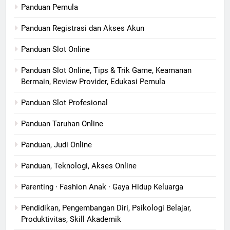
Panduan Pemula
Panduan Registrasi dan Akses Akun
Panduan Slot Online
Panduan Slot Online, Tips & Trik Game, Keamanan
Bermain, Review Provider, Edukasi Pemula
Panduan Slot Profesional
Panduan Taruhan Online
Panduan, Judi Online
Panduan, Teknologi, Akses Online
Parenting · Fashion Anak · Gaya Hidup Keluarga
Pendidikan, Pengembangan Diri, Psikologi Belajar,
Produktivitas, Skill Akademik