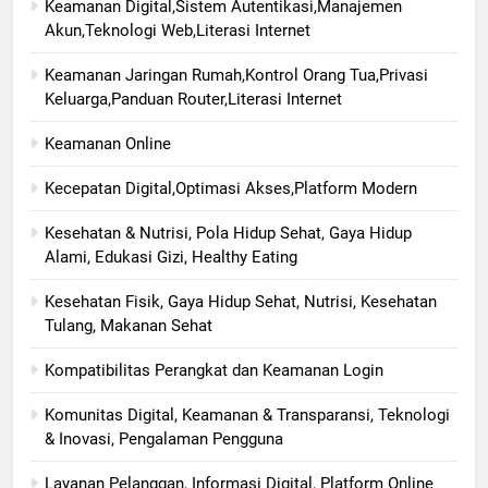
Keamanan Digital,Sistem Autentikasi,Manajemen
Akun,Teknologi Web,Literasi Internet
Keamanan Jaringan Rumah,Kontrol Orang Tua,Privasi
Keluarga,Panduan Router,Literasi Internet
Keamanan Online
Kecepatan Digital,Optimasi Akses,Platform Modern
Kesehatan & Nutrisi, Pola Hidup Sehat, Gaya Hidup
Alami, Edukasi Gizi, Healthy Eating
Kesehatan Fisik, Gaya Hidup Sehat, Nutrisi, Kesehatan
Tulang, Makanan Sehat
Kompatibilitas Perangkat dan Keamanan Login
Komunitas Digital, Keamanan & Transparansi, Teknologi
& Inovasi, Pengalaman Pengguna
Layanan Pelanggan, Informasi Digital, Platform Online