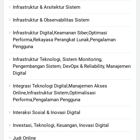
Infrastruktur & Arsitektur Sistem
Infrastruktur & Observabilitas Sistem
Infrastruktur Digital,Keamanan Siber,Optimasi
Performa,Rekayasa Perangkat Lunak,Pengalaman
Pengguna
Infrastruktur Teknologi, Sistem Monitoring,
Pengembangan Sistem, DevOps & Reliability, Manajemen
Digital
Integrasi Teknologi Digital,Manajemen Akses
Online,Infrastruktur Sistem,Optimalisasi
Performa,Pengalaman Pengguna
Interaksi Sosial & Inovasi Digital
Investasi, Teknologi, Keuangan, Inovasi Digital
Judi Online