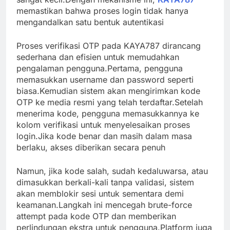
memastikan bahwa proses login tidak hanya
mengandalkan satu bentuk autentikasi
Proses verifikasi OTP pada KAYA787 dirancang
sederhana dan efisien untuk memudahkan
pengalaman pengguna.Pertama, pengguna
memasukkan username dan password seperti
biasa.Kemudian sistem akan mengirimkan kode
OTP ke media resmi yang telah terdaftar.Setelah
menerima kode, pengguna memasukkannya ke
kolom verifikasi untuk menyelesaikan proses
login.Jika kode benar dan masih dalam masa
berlaku, akses diberikan secara penuh
Namun, jika kode salah, sudah kedaluwarsa, atau
dimasukkan berkali-kali tanpa validasi, sistem
akan memblokir sesi untuk sementara demi
keamanan.Langkah ini mencegah brute-force
attempt pada kode OTP dan memberikan
perlindungan ekstra untuk pengguna.Platform juga