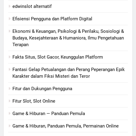
edwinslot alternatif
Efisiensi Pengguna dan Platform Digital
Ekonomi & Keuangan, Psikologi & Perilaku, Sosiologi &
Budaya, Kesejahteraan & Humaniora, Ilmu Pengetahuan
Terapan
Fakta Situs, Slot Gacor, Keunggulan Platform
Fantasi Gelap Petualangan dan Perang Peperangan Epik
Karakter dalam Fiksi Misteri dan Teror
Fitur dan Dukungan Pengguna
Fitur Slot, Slot Online
Game & Hiburan — Panduan Pemula
Game & Hiburan, Panduan Pemula, Permainan Online