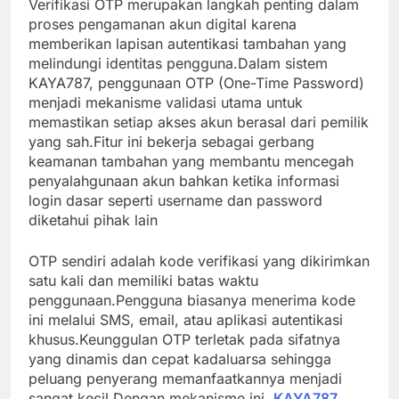
Verifikasi OTP merupakan langkah penting dalam
proses pengamanan akun digital karena
memberikan lapisan autentikasi tambahan yang
melindungi identitas pengguna.Dalam sistem
KAYA787, penggunaan OTP (One-Time Password)
menjadi mekanisme validasi utama untuk
memastikan setiap akses akun berasal dari pemilik
yang sah.Fitur ini bekerja sebagai gerbang
keamanan tambahan yang membantu mencegah
penyalahgunaan akun bahkan ketika informasi
login dasar seperti username dan password
diketahui pihak lain
OTP sendiri adalah kode verifikasi yang dikirimkan
satu kali dan memiliki batas waktu
penggunaan.Pengguna biasanya menerima kode
ini melalui SMS, email, atau aplikasi autentikasi
khusus.Keunggulan OTP terletak pada sifatnya
yang dinamis dan cepat kadaluarsa sehingga
peluang penyerang memanfaatkannya menjadi
sangat kecil.Dengan mekanisme ini,
KAYA787