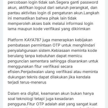
percobaan login tidak sah.Segera ganti password
akun, aktifkan logout dari seluruh perangkat, dan
pantau aktivitas login di pengaturan akun.Langkah
ini memastikan bahwa pihak lain tidak
memperoleh akses baik melalui informasi login
lama maupun kode verifikasi yang dikirimkan
Platform KAYA787 juga menerapkan kebijakan
pembatasan permintaan OTP untuk menghindari
penyalahgunaan sistem.Kebiasaan meminta kode
berulang tanpa kebutuhan dapat memicu
penguncian sementara sehingga disarankan untuk
menggunakan fitur verifikasi secara
efisien.Penjadwalan ulang verifikasi atau meminta
dukungan teknis dapat dilakukan jika kendala
terjadi terus-menerus
Dalam era digital, keamanan akun bukan hanya
soal teknologi tetapi juga kesadaran
pengguna.Fitur OTP adalah alat yang sangat kuat