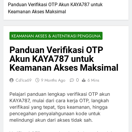
Panduan Verifikasi OTP Akun KAYA787 untuk
Keamanan Akses Maksimal
KEAMANAN AKSES & AUTENTIKASI PENGGUNA
Panduan Verifikasi OTP
Akun KAYA787 untuk
Keamanan Akses Maksimal
0
Cd1ca69
9 Months Ago
6 Mins
Pelajari panduan lengkap verifikasi OTP akun
KAYA787, mulai dari cara kerja OTP, langkah
verifikasi yang tepat, tips keamanan, hingga
pencegahan penyalahgunaan kode untuk
melindungi akun dari akses tidak sah.