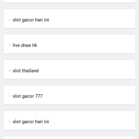
slot gacor hari ini
live draw hk
slot thailand
slot gacor 777
slot gacor hari ini