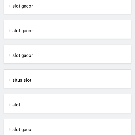
slot gacor
slot gacor
slot gacor
situs slot
slot
slot gacor