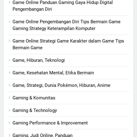
Game Online Panduan Gaming Gaya Hidup Digital
Pengembangan Diri
Game Online Pengembangan Diri Tips Bermain Game
Gaming Strategy Keterampilan Komputer
Game Online Strategi Game Karakter dalam Game Tips
Bermain Game
Game, Hiburan, Teknologi
Game, Kesehatan Mental, Etika Bermain
Game, Strategi, Dunia Pokémon, Hiburan, Anime
Gaming & Komunitas
Gaming & Technology
Gaming Performance & Improvement
Gaming, Judi Online, Panduan