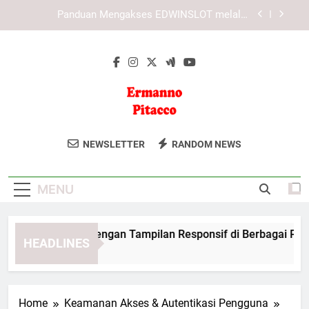
Skip
Panduan Mengakses LEBAH4D melalui Perangkat
to
Mobile dan Desktop
content
Panduan Mengakses KAYA787 melalui Perangkat
Mobile dan Desktop
LEBAH4D Login dengan Tampilan Responsif di
Berbagai Perangkat secara Aman
Panduan Mengakses EDWINSLOT melalui
Perangkat Mobile dan Desktop secara Praktis
Ermanno
Dapatkan Solusi Bisnis Dan Keuangan
Panduan Mengakses LEBAH4D melalui Perangkat
NEWSLETTER
RANDOM NEWS
Mobile dan Desktop
Pitacco
Dari Konsultan Profesional Ermanno
Panduan Mengakses KAYA787 melalui Perangkat
Pitacco. Sumber Daya Untuk Sukses
Mobile dan Desktop
MENU
Finansial.
BAH4D Login dengan Tampilan Responsif di Berbagai Perang
HEADLINES
Weeks Ago
Home
Keamanan Akses & Autentikasi Pengguna