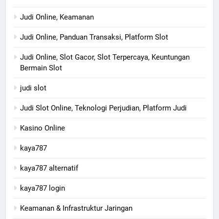
Judi Online, Keamanan
Judi Online, Panduan Transaksi, Platform Slot
Judi Online, Slot Gacor, Slot Terpercaya, Keuntungan
Bermain Slot
judi slot
Judi Slot Online, Teknologi Perjudian, Platform Judi
Kasino Online
kaya787
kaya787 alternatif
kaya787 login
Keamanan & Infrastruktur Jaringan