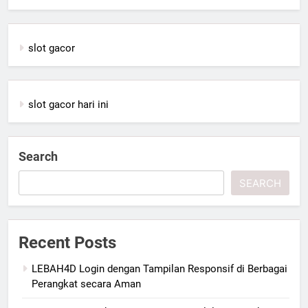
slot gacor
slot gacor hari ini
Search
SEARCH
Recent Posts
LEBAH4D Login dengan Tampilan Responsif di Berbagai
Perangkat secara Aman