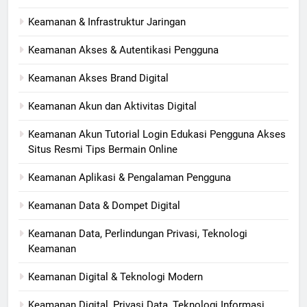
Keamanan & Infrastruktur Jaringan
Keamanan Akses & Autentikasi Pengguna
Keamanan Akses Brand Digital
Keamanan Akun dan Aktivitas Digital
Keamanan Akun Tutorial Login Edukasi Pengguna Akses
Situs Resmi Tips Bermain Online
Keamanan Aplikasi & Pengalaman Pengguna
Keamanan Data & Dompet Digital
Keamanan Data, Perlindungan Privasi, Teknologi
Keamanan
Keamanan Digital & Teknologi Modern
Keamanan Digital, Privasi Data, Teknologi Informasi,