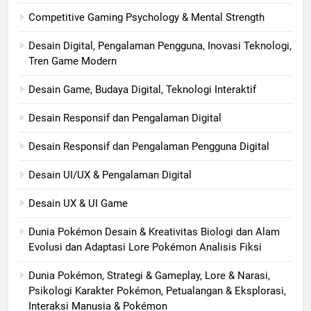
Competitive Gaming Psychology & Mental Strength
Desain Digital, Pengalaman Pengguna, Inovasi Teknologi,
Tren Game Modern
Desain Game, Budaya Digital, Teknologi Interaktif
Desain Responsif dan Pengalaman Digital
Desain Responsif dan Pengalaman Pengguna Digital
Desain UI/UX & Pengalaman Digital
Desain UX & UI Game
Dunia Pokémon Desain & Kreativitas Biologi dan Alam
Evolusi dan Adaptasi Lore Pokémon Analisis Fiksi
Dunia Pokémon, Strategi & Gameplay, Lore & Narasi,
Psikologi Karakter Pokémon, Petualangan & Eksplorasi,
Interaksi Manusia & Pokémon