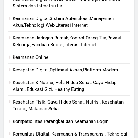
Sistem dan Infrastruktur
Keamanan Digital,Sistem Autentikasi,Manajemen
Akun,Teknologi Web,Literasi Internet
Keamanan Jaringan Rumah,Kontrol Orang Tua,Privasi
Keluarga,Panduan Router,Literasi Internet
Keamanan Online
Kecepatan Digital,Optimasi Akses,Platform Modern
Kesehatan & Nutrisi, Pola Hidup Sehat, Gaya Hidup
Alami, Edukasi Gizi, Healthy Eating
Kesehatan Fisik, Gaya Hidup Sehat, Nutrisi, Kesehatan
Tulang, Makanan Sehat
Kompatibilitas Perangkat dan Keamanan Login
Komunitas Digital, Keamanan & Transparansi, Teknologi