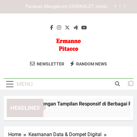
Skip
Panduan Mengakses LEBAH4D melalui Perangkat
to
Mobile dan Desktop
content
Panduan Mengakses KAYA787 melalui Perangkat
Mobile dan Desktop
LEBAH4D Login dengan Tampilan Responsif di
Berbagai Perangkat secara Aman
Panduan Mengakses EDWINSLOT melalui
Perangkat Mobile dan Desktop secara Praktis
Ermanno
Dapatkan Solusi Bisnis Dan Keuangan
Panduan Mengakses LEBAH4D melalui Perangkat
NEWSLETTER
RANDOM NEWS
Mobile dan Desktop
Pitacco
Dari Konsultan Profesional Ermanno
Panduan Mengakses KAYA787 melalui Perangkat
Pitacco. Sumber Daya Untuk Sukses
Mobile dan Desktop
MENU
Finansial.
BAH4D Login dengan Tampilan Responsif di Berbagai Perang
HEADLINES
Weeks Ago
Home
Keamanan Data & Dompet Digital