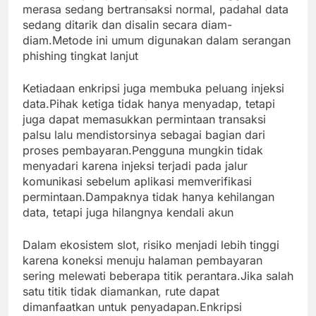
merasa sedang bertransaksi normal, padahal data
sedang ditarik dan disalin secara diam-
diam.Metode ini umum digunakan dalam serangan
phishing tingkat lanjut
Ketiadaan enkripsi juga membuka peluang injeksi
data.Pihak ketiga tidak hanya menyadap, tetapi
juga dapat memasukkan permintaan transaksi
palsu lalu mendistorsinya sebagai bagian dari
proses pembayaran.Pengguna mungkin tidak
menyadari karena injeksi terjadi pada jalur
komunikasi sebelum aplikasi memverifikasi
permintaan.Dampaknya tidak hanya kehilangan
data, tetapi juga hilangnya kendali akun
Dalam ekosistem slot, risiko menjadi lebih tinggi
karena koneksi menuju halaman pembayaran
sering melewati beberapa titik perantara.Jika salah
satu titik tidak diamankan, rute dapat
dimanfaatkan untuk penyadapan.Enkripsi