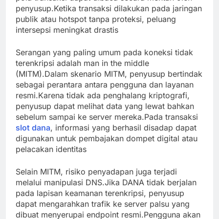
penyusup.Ketika transaksi dilakukan pada jaringan
publik atau hotspot tanpa proteksi, peluang
intersepsi meningkat drastis
Serangan yang paling umum pada koneksi tidak
terenkripsi adalah man in the middle
(MITM).Dalam skenario MITM, penyusup bertindak
sebagai perantara antara pengguna dan layanan
resmi.Karena tidak ada penghalang kriptografi,
penyusup dapat melihat data yang lewat bahkan
sebelum sampai ke server mereka.Pada transaksi
slot dana
, informasi yang berhasil disadap dapat
digunakan untuk pembajakan dompet digital atau
pelacakan identitas
Selain MITM, risiko penyadapan juga terjadi
melalui manipulasi DNS.Jika DANA tidak berjalan
pada lapisan keamanan terenkripsi, penyusup
dapat mengarahkan trafik ke server palsu yang
dibuat menyerupai endpoint resmi.Pengguna akan