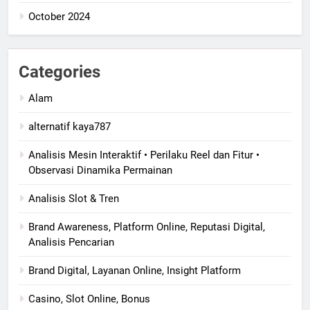
October 2024
Categories
Alam
alternatif kaya787
Analisis Mesin Interaktif • Perilaku Reel dan Fitur •
Observasi Dinamika Permainan
Analisis Slot & Tren
Brand Awareness, Platform Online, Reputasi Digital,
Analisis Pencarian
Brand Digital, Layanan Online, Insight Platform
Casino, Slot Online, Bonus