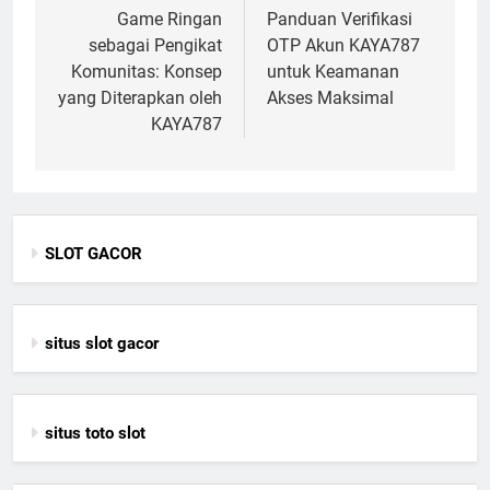
navigation
Game Ringan
Panduan Verifikasi
sebagai Pengikat
OTP Akun KAYA787
Komunitas: Konsep
untuk Keamanan
yang Diterapkan oleh
Akses Maksimal
KAYA787
SLOT GACOR
situs slot gacor
situs toto slot