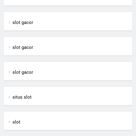
slot gacor
slot gacor
slot gacor
situs slot
slot