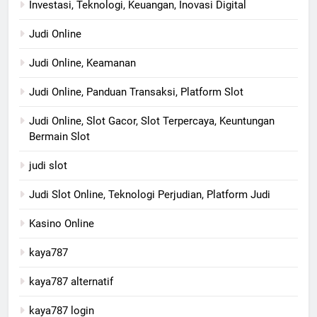
Investasi, Teknologi, Keuangan, Inovasi Digital
Judi Online
Judi Online, Keamanan
Judi Online, Panduan Transaksi, Platform Slot
Judi Online, Slot Gacor, Slot Terpercaya, Keuntungan
Bermain Slot
judi slot
Judi Slot Online, Teknologi Perjudian, Platform Judi
Kasino Online
kaya787
kaya787 alternatif
kaya787 login