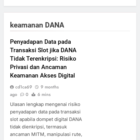
keamanan DANA
Penyadapan Data pada
Transaksi Slot jika DANA
Tidak Terenkripsi: Risiko
Privasi dan Ancaman
Keamanan Akses Digital
cd1ca69
9 months
ago
0
6 mins
Ulasan lengkap mengenai risiko
penyadapan data pada transaksi
slot apabila dompet digital DANA
tidak dienkripsi, termasuk
ancaman MITM, manipulasi rute,