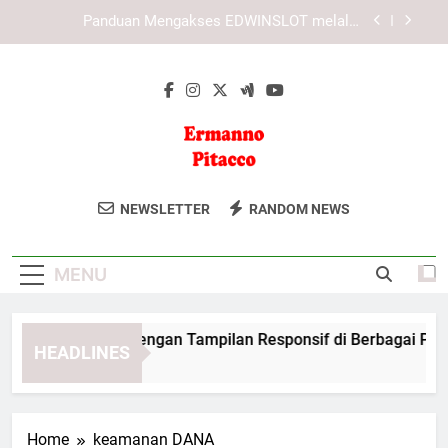
Skip
Panduan Mengakses LEBAH4D melalui Perangkat
to
Mobile dan Desktop
content
Panduan Mengakses KAYA787 melalui Perangkat
Mobile dan Desktop
LEBAH4D Login dengan Tampilan Responsif di
Berbagai Perangkat secara Aman
Panduan Mengakses EDWINSLOT melalui
Perangkat Mobile dan Desktop secara Praktis
Ermanno
Dapatkan Solusi Bisnis Dan Keuangan
Panduan Mengakses LEBAH4D melalui Perangkat
NEWSLETTER
RANDOM NEWS
Mobile dan Desktop
Pitacco
Dari Konsultan Profesional Ermanno
Panduan Mengakses KAYA787 melalui Perangkat
Pitacco. Sumber Daya Untuk Sukses
Mobile dan Desktop
MENU
Finansial.
BAH4D Login dengan Tampilan Responsif di Berbagai Perang
HEADLINES
Week Ago
Home
keamanan DANA