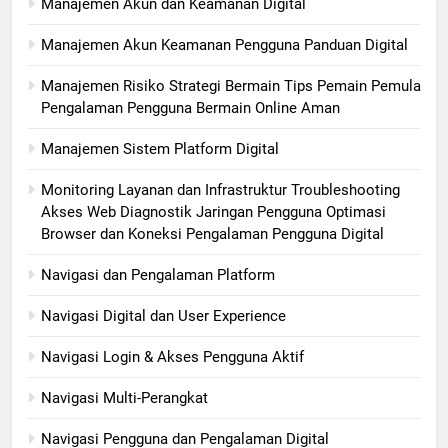
Manajemen Akun dan Keamanan Digital
Manajemen Akun Keamanan Pengguna Panduan Digital
Manajemen Risiko Strategi Bermain Tips Pemain Pemula
Pengalaman Pengguna Bermain Online Aman
Manajemen Sistem Platform Digital
Monitoring Layanan dan Infrastruktur Troubleshooting
Akses Web Diagnostik Jaringan Pengguna Optimasi
Browser dan Koneksi Pengalaman Pengguna Digital
Navigasi dan Pengalaman Platform
Navigasi Digital dan User Experience
Navigasi Login & Akses Pengguna Aktif
Navigasi Multi-Perangkat
Navigasi Pengguna dan Pengalaman Digital