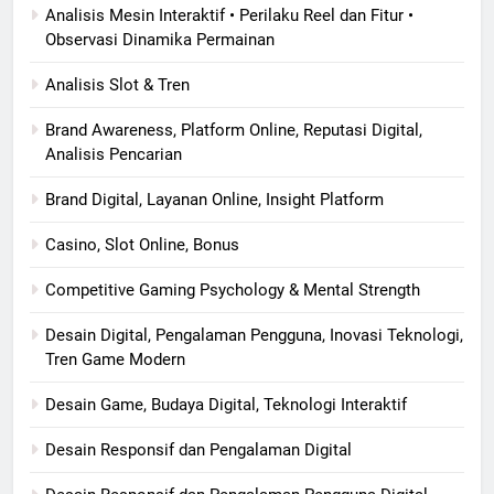
Analisis Mesin Interaktif • Perilaku Reel dan Fitur •
Observasi Dinamika Permainan
Analisis Slot & Tren
Brand Awareness, Platform Online, Reputasi Digital,
Analisis Pencarian
Brand Digital, Layanan Online, Insight Platform
Casino, Slot Online, Bonus
Competitive Gaming Psychology & Mental Strength
Desain Digital, Pengalaman Pengguna, Inovasi Teknologi,
Tren Game Modern
Desain Game, Budaya Digital, Teknologi Interaktif
Desain Responsif dan Pengalaman Digital