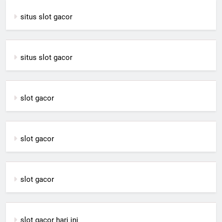
situs slot gacor
situs slot gacor
slot gacor
slot gacor
slot gacor
slot gacor hari ini