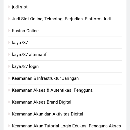
judi slot
Judi Slot Online, Teknologi Perjudian, Platform Judi
Kasino Online
kaya787
kaya787 alternatif
kaya787 login
Keamanan & Infrastruktur Jaringan
Keamanan Akses & Autentikasi Pengguna
Keamanan Akses Brand Digital
Keamanan Akun dan Aktivitas Digital
Keamanan Akun Tutorial Login Edukasi Pengguna Akses