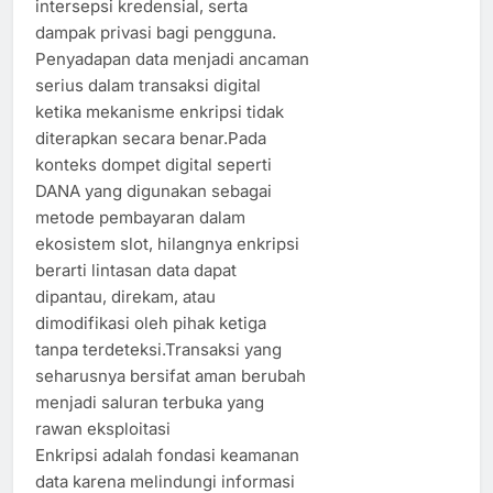
intersepsi kredensial, serta
dampak privasi bagi pengguna.
Penyadapan data menjadi ancaman
serius dalam transaksi digital
ketika mekanisme enkripsi tidak
diterapkan secara benar.Pada
konteks dompet digital seperti
DANA yang digunakan sebagai
metode pembayaran dalam
ekosistem slot, hilangnya enkripsi
berarti lintasan data dapat
dipantau, direkam, atau
dimodifikasi oleh pihak ketiga
tanpa terdeteksi.Transaksi yang
seharusnya bersifat aman berubah
menjadi saluran terbuka yang
rawan eksploitasi
Enkripsi adalah fondasi keamanan
data karena melindungi informasi