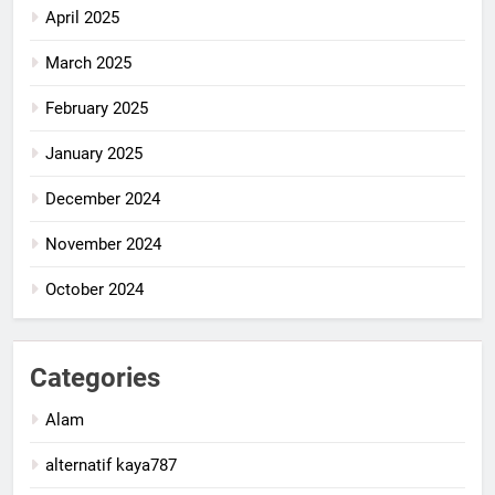
April 2025
March 2025
February 2025
January 2025
December 2024
November 2024
October 2024
Categories
Alam
alternatif kaya787