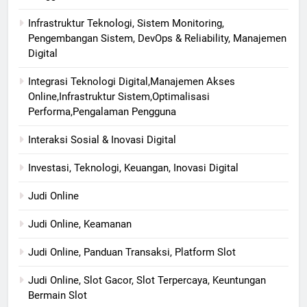
Infrastruktur Teknologi, Sistem Monitoring,
Pengembangan Sistem, DevOps & Reliability, Manajemen
Digital
Integrasi Teknologi Digital,Manajemen Akses
Online,Infrastruktur Sistem,Optimalisasi
Performa,Pengalaman Pengguna
Interaksi Sosial & Inovasi Digital
Investasi, Teknologi, Keuangan, Inovasi Digital
Judi Online
Judi Online, Keamanan
Judi Online, Panduan Transaksi, Platform Slot
Judi Online, Slot Gacor, Slot Terpercaya, Keuntungan
Bermain Slot