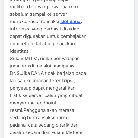
melihat data yang lewat bahkan
sebelum sampai ke server
mereka.Pada transaksi
slot dana
,
informasi yang berhasil disadap
dapat digunakan untuk pembajakan
dompet digital atau pelacakan
identitas
Selain MITM, risiko penyadapan
juga terjadi melalui manipulasi
DNS.Jika DANA tidak berjalan pada
lapisan keamanan terenkripsi,
penyusup dapat mengarahkan
trafik ke server palsu yang dibuat
menyerupai endpoint
resmi.Pengguna akan merasa
sedang bertransaksi normal,
padahal data sedang ditarik dan
disalin secara diam-diam.Metode