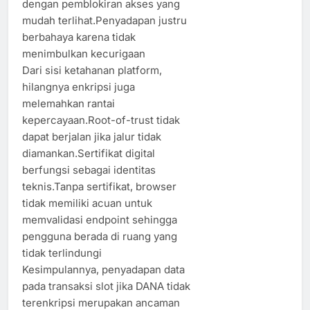
dengan pemblokiran akses yang
mudah terlihat.Penyadapan justru
berbahaya karena tidak
menimbulkan kecurigaan
Dari sisi ketahanan platform,
hilangnya enkripsi juga
melemahkan rantai
kepercayaan.Root-of-trust tidak
dapat berjalan jika jalur tidak
diamankan.Sertifikat digital
berfungsi sebagai identitas
teknis.Tanpa sertifikat, browser
tidak memiliki acuan untuk
memvalidasi endpoint sehingga
pengguna berada di ruang yang
tidak terlindungi
Kesimpulannya, penyadapan data
pada transaksi slot jika DANA tidak
terenkripsi merupakan ancaman