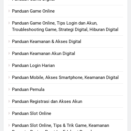
Panduan Game Online
Panduan Game Online, Tips Login dan Akun,
Troubleshooting Game, Strategi Digital, Hiburan Digital
Panduan Keamanan & Akses Digital
Panduan Keamanan Akun Digital
Panduan Login Harian
Panduan Mobile, Akses Smartphone, Keamanan Digital
Panduan Pemula
Panduan Registrasi dan Akses Akun
Panduan Slot Online
Panduan Slot Online, Tips & Trik Game, Keamanan