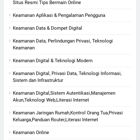
Situs Resmi Tips Bermain Online
Keamanan Aplikasi & Pengalaman Pengguna
Keamanan Data & Dompet Digital
Keamanan Data, Perlindungan Privasi, Teknologi
Keamanan
Keamanan Digital & Teknologi Modern
Keamanan Digital, Privasi Data, Teknologi Informasi,
Sistem dan Infrastruktur
Keamanan Digital,Sistem Autentikasi,Manajemen
Akun,Teknologi Web,Literasi Internet
Keamanan Jaringan Rumah,Kontrol Orang Tua,Privasi
Keluarga,Panduan Router,Literasi Internet
Keamanan Online