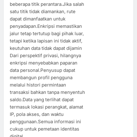
beberapa titik perantara.Jika salah
satu titik tidak diamankan, rute
dapat dimanfaatkan untuk
penyadapan.Enkripsi memastikan
jalur tetap tertutup bagi pihak luar,
tetapi ketika lapisan ini tidak aktif,
keutuhan data tidak dapat dijamin
Dari perspektif privasi, hilangnya
enkripsi menyebabkan paparan
data personal.Penyusup dapat
membangun profil pengguna
melalui histori permintaan
transaksi bahkan tanpa menyentuh
saldo.Data yang terlihat dapat
termasuk lokasi perangkat, alamat
IP, pola akses, dan waktu
penggunaan.Semua informasi ini
cukup untuk pemetaan identitas
digital