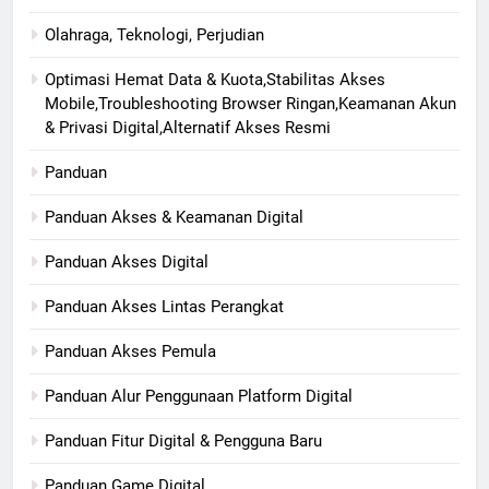
Olahraga, Teknologi, Perjudian
Optimasi Hemat Data & Kuota,Stabilitas Akses
Mobile,Troubleshooting Browser Ringan,Keamanan Akun
& Privasi Digital,Alternatif Akses Resmi
Panduan
Panduan Akses & Keamanan Digital
Panduan Akses Digital
Panduan Akses Lintas Perangkat
Panduan Akses Pemula
Panduan Alur Penggunaan Platform Digital
Panduan Fitur Digital & Pengguna Baru
Panduan Game Digital