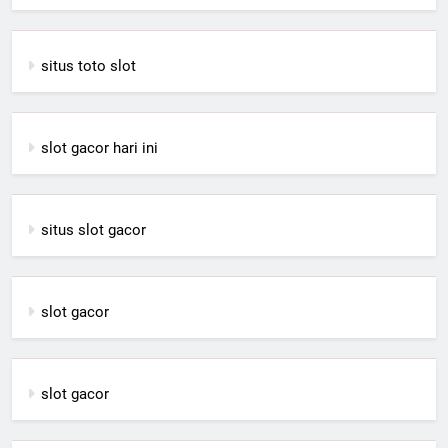
situs toto slot
slot gacor hari ini
situs slot gacor
slot gacor
slot gacor