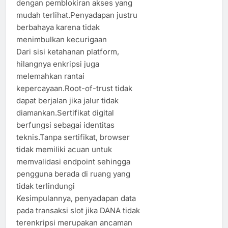
dengan pemblokiran akses yang
mudah terlihat.Penyadapan justru
berbahaya karena tidak
menimbulkan kecurigaan
Dari sisi ketahanan platform,
hilangnya enkripsi juga
melemahkan rantai
kepercayaan.Root-of-trust tidak
dapat berjalan jika jalur tidak
diamankan.Sertifikat digital
berfungsi sebagai identitas
teknis.Tanpa sertifikat, browser
tidak memiliki acuan untuk
memvalidasi endpoint sehingga
pengguna berada di ruang yang
tidak terlindungi
Kesimpulannya, penyadapan data
pada transaksi slot jika DANA tidak
terenkripsi merupakan ancaman