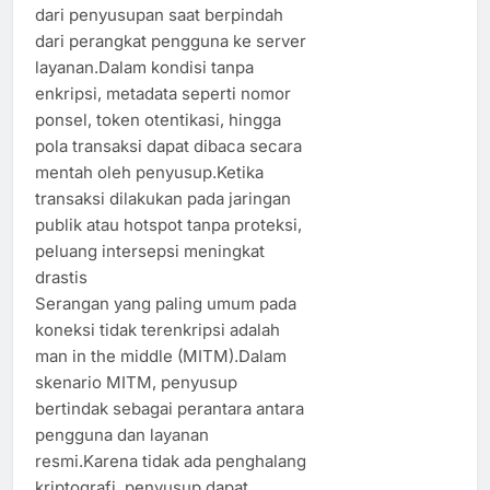
dari penyusupan saat berpindah
dari perangkat pengguna ke server
layanan.Dalam kondisi tanpa
enkripsi, metadata seperti nomor
ponsel, token otentikasi, hingga
pola transaksi dapat dibaca secara
mentah oleh penyusup.Ketika
transaksi dilakukan pada jaringan
publik atau hotspot tanpa proteksi,
peluang intersepsi meningkat
drastis
Serangan yang paling umum pada
koneksi tidak terenkripsi adalah
man in the middle (MITM).Dalam
skenario MITM, penyusup
bertindak sebagai perantara antara
pengguna dan layanan
resmi.Karena tidak ada penghalang
kriptografi, penyusup dapat