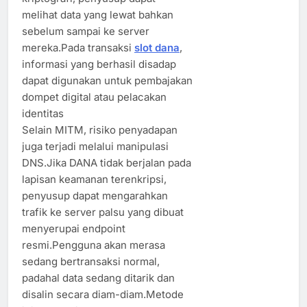
melihat data yang lewat bahkan
sebelum sampai ke server
mereka.Pada transaksi
slot dana
,
informasi yang berhasil disadap
dapat digunakan untuk pembajakan
dompet digital atau pelacakan
identitas
Selain MITM, risiko penyadapan
juga terjadi melalui manipulasi
DNS.Jika DANA tidak berjalan pada
lapisan keamanan terenkripsi,
penyusup dapat mengarahkan
trafik ke server palsu yang dibuat
menyerupai endpoint
resmi.Pengguna akan merasa
sedang bertransaksi normal,
padahal data sedang ditarik dan
disalin secara diam-diam.Metode