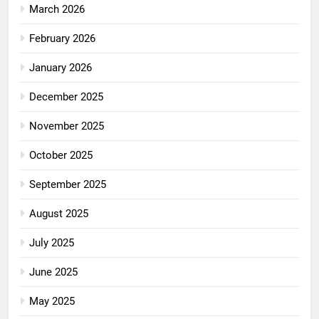
March 2026
February 2026
January 2026
December 2025
November 2025
October 2025
September 2025
August 2025
July 2025
June 2025
May 2025