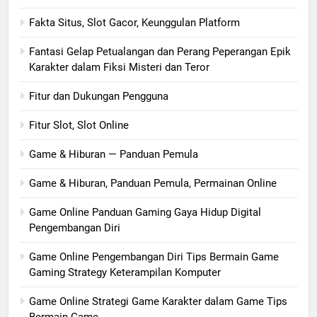
Fakta Situs, Slot Gacor, Keunggulan Platform
Fantasi Gelap Petualangan dan Perang Peperangan Epik
Karakter dalam Fiksi Misteri dan Teror
Fitur dan Dukungan Pengguna
Fitur Slot, Slot Online
Game & Hiburan — Panduan Pemula
Game & Hiburan, Panduan Pemula, Permainan Online
Game Online Panduan Gaming Gaya Hidup Digital
Pengembangan Diri
Game Online Pengembangan Diri Tips Bermain Game
Gaming Strategy Keterampilan Komputer
Game Online Strategi Game Karakter dalam Game Tips
Bermain Game