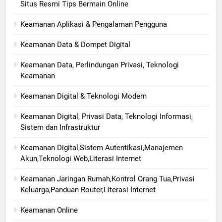
Situs Resmi Tips Bermain Online
Keamanan Aplikasi & Pengalaman Pengguna
Keamanan Data & Dompet Digital
Keamanan Data, Perlindungan Privasi, Teknologi
Keamanan
Keamanan Digital & Teknologi Modern
Keamanan Digital, Privasi Data, Teknologi Informasi,
Sistem dan Infrastruktur
Keamanan Digital,Sistem Autentikasi,Manajemen
Akun,Teknologi Web,Literasi Internet
Keamanan Jaringan Rumah,Kontrol Orang Tua,Privasi
Keluarga,Panduan Router,Literasi Internet
Keamanan Online