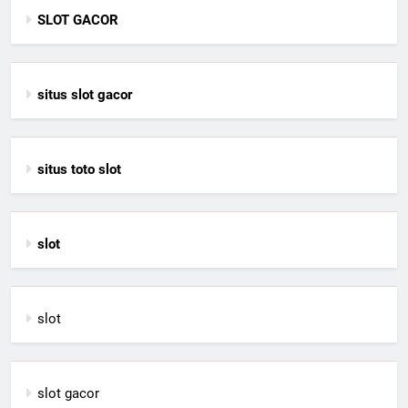
SLOT GACOR
situs slot gacor
situs toto slot
slot
slot
slot gacor