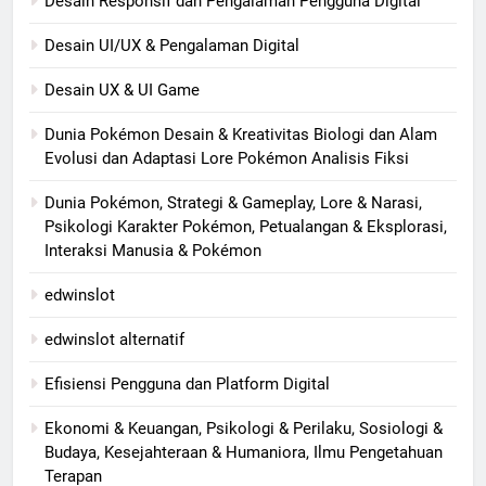
Desain Responsif dan Pengalaman Pengguna Digital
Desain UI/UX & Pengalaman Digital
Desain UX & UI Game
Dunia Pokémon Desain & Kreativitas Biologi dan Alam
Evolusi dan Adaptasi Lore Pokémon Analisis Fiksi
Dunia Pokémon, Strategi & Gameplay, Lore & Narasi,
Psikologi Karakter Pokémon, Petualangan & Eksplorasi,
Interaksi Manusia & Pokémon
edwinslot
edwinslot alternatif
Efisiensi Pengguna dan Platform Digital
Ekonomi & Keuangan, Psikologi & Perilaku, Sosiologi &
Budaya, Kesejahteraan & Humaniora, Ilmu Pengetahuan
Terapan