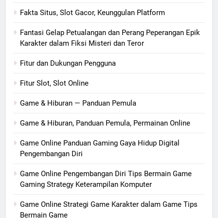
Fakta Situs, Slot Gacor, Keunggulan Platform
Fantasi Gelap Petualangan dan Perang Peperangan Epik
Karakter dalam Fiksi Misteri dan Teror
Fitur dan Dukungan Pengguna
Fitur Slot, Slot Online
Game & Hiburan — Panduan Pemula
Game & Hiburan, Panduan Pemula, Permainan Online
Game Online Panduan Gaming Gaya Hidup Digital
Pengembangan Diri
Game Online Pengembangan Diri Tips Bermain Game
Gaming Strategy Keterampilan Komputer
Game Online Strategi Game Karakter dalam Game Tips
Bermain Game