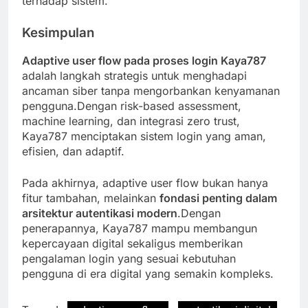
terhadap sistem.
Kesimpulan
Adaptive user flow pada proses login Kaya787
adalah langkah strategis untuk menghadapi
ancaman siber tanpa mengorbankan kenyamanan
pengguna.Dengan risk-based assessment,
machine learning, dan integrasi zero trust,
Kaya787 menciptakan sistem login yang aman,
efisien, dan adaptif.
Pada akhirnya, adaptive user flow bukan hanya
fitur tambahan, melainkan
fondasi penting dalam
arsitektur autentikasi modern
.Dengan
penerapannya, Kaya787 mampu membangun
kepercayaan digital sekaligus memberikan
pengalaman login yang sesuai kebutuhan
pengguna di era digital yang semakin kompleks.