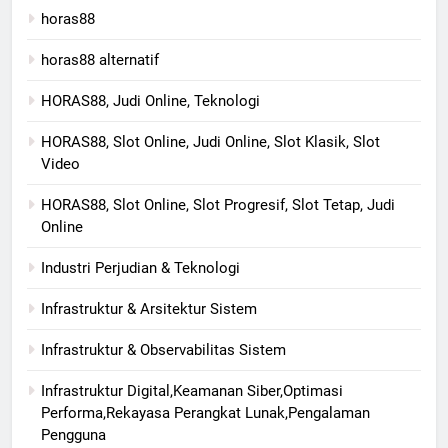
horas88
horas88 alternatif
HORAS88, Judi Online, Teknologi
HORAS88, Slot Online, Judi Online, Slot Klasik, Slot
Video
HORAS88, Slot Online, Slot Progresif, Slot Tetap, Judi
Online
Industri Perjudian & Teknologi
Infrastruktur & Arsitektur Sistem
Infrastruktur & Observabilitas Sistem
Infrastruktur Digital,Keamanan Siber,Optimasi
Performa,Rekayasa Perangkat Lunak,Pengalaman
Pengguna