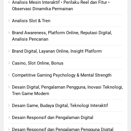
Analisis Mesin Interaktif • Perilaku Reel dan Fitur •
Observasi Dinamika Permainan
Analisis Slot & Tren
Brand Awareness, Platform Online, Reputasi Digital,
Analisis Pencarian
Brand Digital, Layanan Online, Insight Platform
Casino, Slot Online, Bonus
Competitive Gaming Psychology & Mental Strength
Desain Digital, Pengalaman Pengguna, Inovasi Teknologi,
Tren Game Modern
Desain Game, Budaya Digital, Teknologi Interaktif
Desain Responsif dan Pengalaman Digital
Desain Responsif dan Pengalaman Pengguna Digital