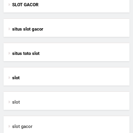
SLOT GACOR
situs slot gacor
situs toto slot
slot
slot
slot gacor