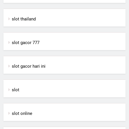
slot thailand
slot gacor 777
slot gacor hari ini
slot
slot online