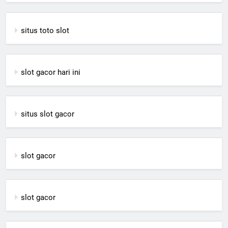
situs toto slot
slot gacor hari ini
situs slot gacor
slot gacor
slot gacor