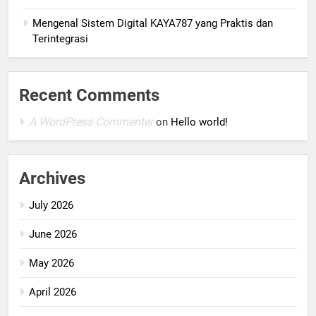
Mengenal Sistem Digital KAYA787 yang Praktis dan
Terintegrasi
Recent Comments
A WordPress Commenter
on
Hello world!
Archives
July 2026
June 2026
May 2026
April 2026