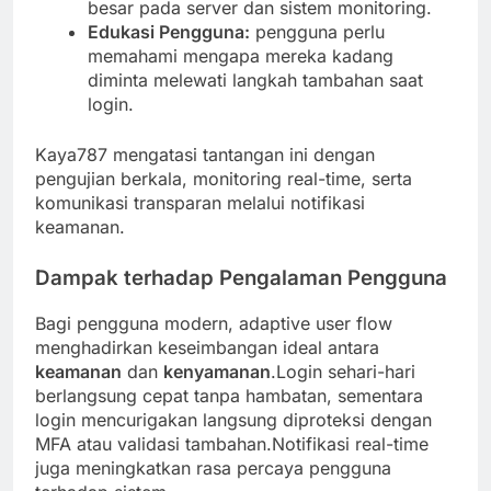
besar pada server dan sistem monitoring.
Edukasi Pengguna:
pengguna perlu
memahami mengapa mereka kadang
diminta melewati langkah tambahan saat
login.
Kaya787 mengatasi tantangan ini dengan
pengujian berkala, monitoring real-time, serta
komunikasi transparan melalui notifikasi
keamanan.
Dampak terhadap Pengalaman Pengguna
Bagi pengguna modern, adaptive user flow
menghadirkan keseimbangan ideal antara
keamanan
dan
kenyamanan
.Login sehari-hari
berlangsung cepat tanpa hambatan, sementara
login mencurigakan langsung diproteksi dengan
MFA atau validasi tambahan.Notifikasi real-time
juga meningkatkan rasa percaya pengguna