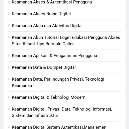
Keamanan Akses & Autentikasi Pengguna
Keamanan Akses Brand Digital
Keamanan Akun dan Aktivitas Digital
Keamanan Akun Tutorial Login Edukasi Pengguna Akses
Situs Resmi Tips Bermain Online
Keamanan Aplikasi & Pengalaman Pengguna
Keamanan Data & Dompet Digital
Keamanan Data, Perlindungan Privasi, Teknologi
Keamanan
Keamanan Digital & Teknologi Modern
Keamanan Digital, Privasi Data, Teknologi Informasi,
Sistem dan Infrastruktur
Keamanan Digital,Sistem Autentikasi,Manajemen