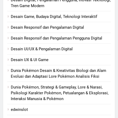
Desain Digital, Pengalaman Pengguna, Inovasi Teknologi,
Tren Game Modern
Desain Game, Budaya Digital, Teknologi Interaktif
Desain Responsif dan Pengalaman Digital
Desain Responsif dan Pengalaman Pengguna Digital
Desain UI/UX & Pengalaman Digital
Desain UX & UI Game
Dunia Pokémon Desain & Kreativitas Biologi dan Alam
Evolusi dan Adaptasi Lore Pokémon Analisis Fiksi
Dunia Pokémon, Strategi & Gameplay, Lore & Narasi,
Psikologi Karakter Pokémon, Petualangan & Eksplorasi,
Interaksi Manusia & Pokémon
edwinslot