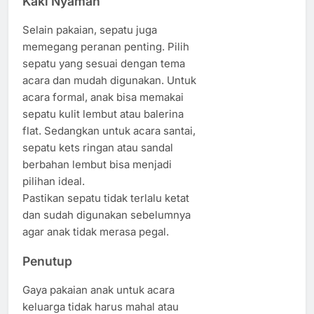
Kaki Nyaman
Selain pakaian, sepatu juga
memegang peranan penting. Pilih
sepatu yang sesuai dengan tema
acara dan mudah digunakan. Untuk
acara formal, anak bisa memakai
sepatu kulit lembut atau balerina
flat. Sedangkan untuk acara santai,
sepatu kets ringan atau sandal
berbahan lembut bisa menjadi
pilihan ideal.
Pastikan sepatu tidak terlalu ketat
dan sudah digunakan sebelumnya
agar anak tidak merasa pegal.
Penutup
Gaya pakaian anak untuk acara
keluarga tidak harus mahal atau