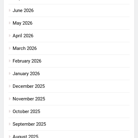
June 2026
May 2026
April 2026
March 2026
February 2026
January 2026
December 2025
November 2025
October 2025
September 2025
August 2025