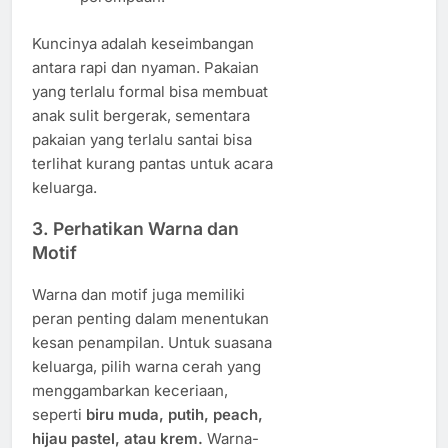
Kuncinya adalah keseimbangan
antara rapi dan nyaman. Pakaian
yang terlalu formal bisa membuat
anak sulit bergerak, sementara
pakaian yang terlalu santai bisa
terlihat kurang pantas untuk acara
keluarga.
3. Perhatikan Warna dan
Motif
Warna dan motif juga memiliki
peran penting dalam menentukan
kesan penampilan. Untuk suasana
keluarga, pilih warna cerah yang
menggambarkan keceriaan,
seperti
biru muda, putih, peach,
hijau pastel, atau krem.
Warna-