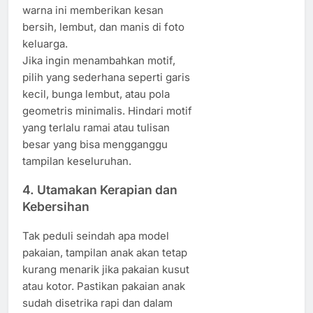
warna ini memberikan kesan
bersih, lembut, dan manis di foto
keluarga.
Jika ingin menambahkan motif,
pilih yang sederhana seperti garis
kecil, bunga lembut, atau pola
geometris minimalis. Hindari motif
yang terlalu ramai atau tulisan
besar yang bisa mengganggu
tampilan keseluruhan.
4. Utamakan Kerapian dan
Kebersihan
Tak peduli seindah apa model
pakaian, tampilan anak akan tetap
kurang menarik jika pakaian kusut
atau kotor. Pastikan pakaian anak
sudah disetrika rapi dan dalam