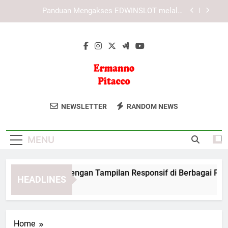
Skip
Panduan Mengakses LEBAH4D melalui Perangkat
to
Mobile dan Desktop
content
Panduan Mengakses KAYA787 melalui Perangkat
Mobile dan Desktop
LEBAH4D Login dengan Tampilan Responsif di
Berbagai Perangkat secara Aman
Panduan Mengakses EDWINSLOT melalui
Perangkat Mobile dan Desktop secara Praktis
Ermanno
Dapatkan Solusi Bisnis Dan Keuangan
Panduan Mengakses LEBAH4D melalui Perangkat
NEWSLETTER
RANDOM NEWS
Mobile dan Desktop
Pitacco
Dari Konsultan Profesional Ermanno
Panduan Mengakses KAYA787 melalui Perangkat
Pitacco. Sumber Daya Untuk Sukses
Mobile dan Desktop
MENU
Finansial.
BAH4D Login dengan Tampilan Responsif di Berbagai Perang
HEADLINES
Weeks Ago
Home