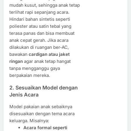
mudah kusut, sehingga anak tetap
terlihat rapi sepanjang acara.
Hindari bahan sintetis seperti
poliester atau satin tebal yang
terasa panas dan bisa membuat
anak cepat gerah. Jika acara
dilakukan di ruangan ber-AC,
bawakan
cardigan atau jaket
ringan
agar anak tetap hangat
tanpa mengganggu gaya
berpakaian mereka.
2. Sesuaikan Model dengan
Jenis Acara
Model pakaian anak sebaiknya
disesuaikan dengan tema acara
keluarga. Misalnya:
Acara formal seperti