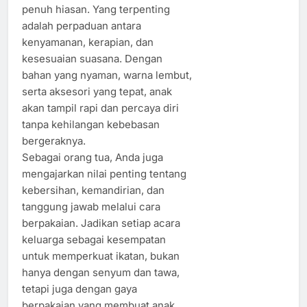
penuh hiasan. Yang terpenting
adalah perpaduan antara
kenyamanan, kerapian, dan
kesesuaian suasana. Dengan
bahan yang nyaman, warna lembut,
serta aksesori yang tepat, anak
akan tampil rapi dan percaya diri
tanpa kehilangan kebebasan
bergeraknya.
Sebagai orang tua, Anda juga
mengajarkan nilai penting tentang
kebersihan, kemandirian, dan
tanggung jawab melalui cara
berpakaian. Jadikan setiap acara
keluarga sebagai kesempatan
untuk memperkuat ikatan, bukan
hanya dengan senyum dan tawa,
tetapi juga dengan gaya
berpakaian yang membuat anak