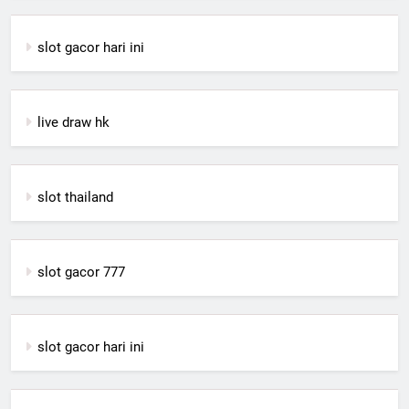
slot gacor hari ini
live draw hk
slot thailand
slot gacor 777
slot gacor hari ini