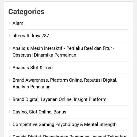
Categories
Alam
alternatif kaya787
Analisis Mesin Interaktif • Perilaku Reel dan Fitur •
Observasi Dinamika Permainan
Analisis Slot & Tren
Brand Awareness, Platform Online, Reputasi Digital,
Analisis Pencarian
Brand Digital, Layanan Online, Insight Platform
Casino, Slot Online, Bonus
Competitive Gaming Psychology & Mental Strength