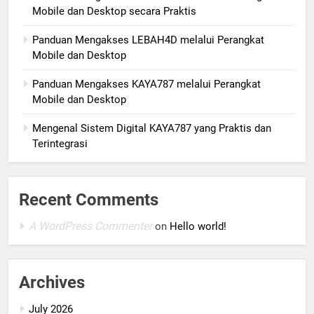
Mobile dan Desktop secara Praktis
Panduan Mengakses LEBAH4D melalui Perangkat
Mobile dan Desktop
Panduan Mengakses KAYA787 melalui Perangkat
Mobile dan Desktop
Mengenal Sistem Digital KAYA787 yang Praktis dan
Terintegrasi
Recent Comments
A WordPress Commenter
on
Hello world!
Archives
July 2026