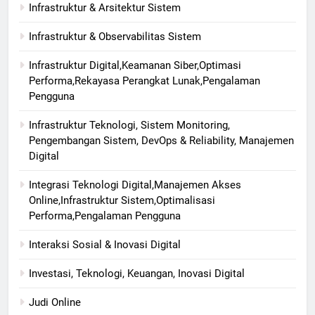
Infrastruktur & Arsitektur Sistem
Infrastruktur & Observabilitas Sistem
Infrastruktur Digital,Keamanan Siber,Optimasi
Performa,Rekayasa Perangkat Lunak,Pengalaman
Pengguna
Infrastruktur Teknologi, Sistem Monitoring,
Pengembangan Sistem, DevOps & Reliability, Manajemen
Digital
Integrasi Teknologi Digital,Manajemen Akses
Online,Infrastruktur Sistem,Optimalisasi
Performa,Pengalaman Pengguna
Interaksi Sosial & Inovasi Digital
Investasi, Teknologi, Keuangan, Inovasi Digital
Judi Online