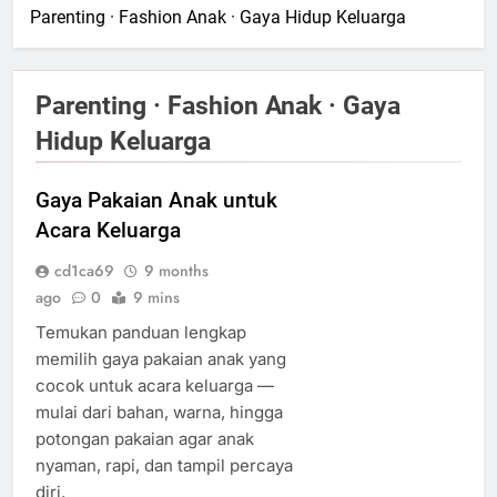
Parenting · Fashion Anak · Gaya Hidup Keluarga
Parenting · Fashion Anak · Gaya
Hidup Keluarga
Gaya Pakaian Anak untuk
Acara Keluarga
cd1ca69
9 months
ago
0
9 mins
Temukan panduan lengkap
memilih gaya pakaian anak yang
cocok untuk acara keluarga —
mulai dari bahan, warna, hingga
potongan pakaian agar anak
nyaman, rapi, dan tampil percaya
diri.