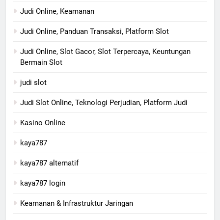
Judi Online, Keamanan
Judi Online, Panduan Transaksi, Platform Slot
Judi Online, Slot Gacor, Slot Terpercaya, Keuntungan
Bermain Slot
judi slot
Judi Slot Online, Teknologi Perjudian, Platform Judi
Kasino Online
kaya787
kaya787 alternatif
kaya787 login
Keamanan & Infrastruktur Jaringan