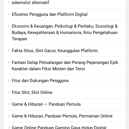
edwinslot alternatif
Efisiensi Pengguna dan Platform Digital
Ekonomi & Keuangan, Psikologi & Perilaku, Sosiologi &
Budaya, Kesejahteraan & Humaniora, Ilmu Pengetahuan
Terapan
Fakta Situs, Slot Gacor, Keunggulan Platform
Fantasi Gelap Petualangan dan Perang Peperangan Epik
Karakter dalam Fiksi Misteri dan Teror
Fitur dan Dukungan Pengguna
Fitur Slot, Slot Online
Game & Hiburan — Panduan Pemula
Game & Hiburan, Panduan Pemula, Permainan Online
Game Online Panduan Gaming Gaya Hidup Digital