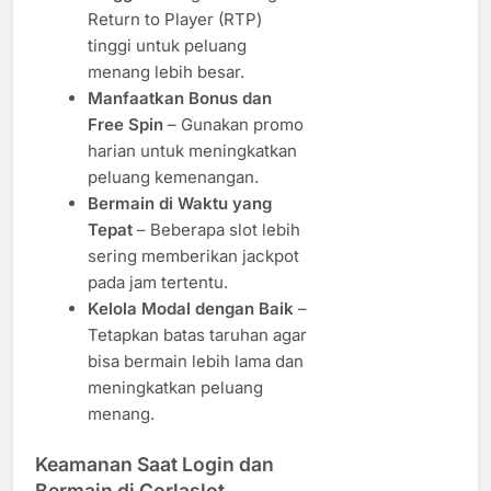
Return to Player (RTP)
tinggi untuk peluang
menang lebih besar.
Manfaatkan Bonus dan
Free Spin
– Gunakan promo
harian untuk meningkatkan
peluang kemenangan.
Bermain di Waktu yang
Tepat
– Beberapa slot lebih
sering memberikan jackpot
pada jam tertentu.
Kelola Modal dengan Baik
–
Tetapkan batas taruhan agar
bisa bermain lebih lama dan
meningkatkan peluang
menang.
Keamanan Saat Login dan
Bermain di Corlaslot