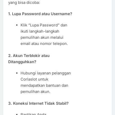
yang bisa dicoba:
1. Lupa Password atau Username?
Klik “Lupa Password” dan
ikuti langkah-langkah
pemulihan akun melalui
email atau nomor telepon.
2. Akun Terblokir atau
Ditangguhkan?
Hubungi layanan pelanggan
Corlaslot untuk
mendapatkan bantuan dan
pemulihan akun.
3. Koneksi Internet Tidak Stabil?
Pastikan Anda