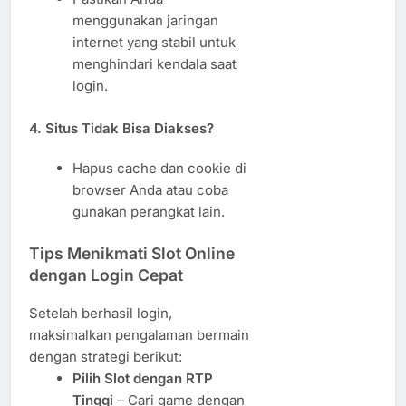
menggunakan jaringan
internet yang stabil untuk
menghindari kendala saat
login.
4. Situs Tidak Bisa Diakses?
Hapus cache dan cookie di
browser Anda atau coba
gunakan perangkat lain.
Tips Menikmati Slot Online
dengan Login Cepat
Setelah berhasil login,
maksimalkan pengalaman bermain
dengan strategi berikut:
Pilih Slot dengan RTP
Tinggi
– Cari game dengan