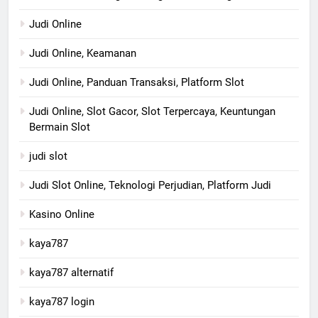
Judi Online
Judi Online, Keamanan
Judi Online, Panduan Transaksi, Platform Slot
Judi Online, Slot Gacor, Slot Terpercaya, Keuntungan
Bermain Slot
judi slot
Judi Slot Online, Teknologi Perjudian, Platform Judi
Kasino Online
kaya787
kaya787 alternatif
kaya787 login