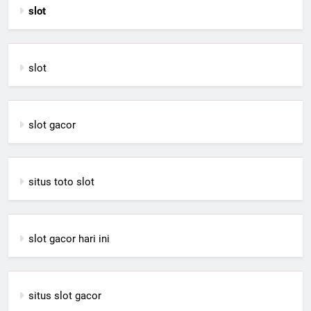
slot
slot
slot gacor
situs toto slot
slot gacor hari ini
situs slot gacor