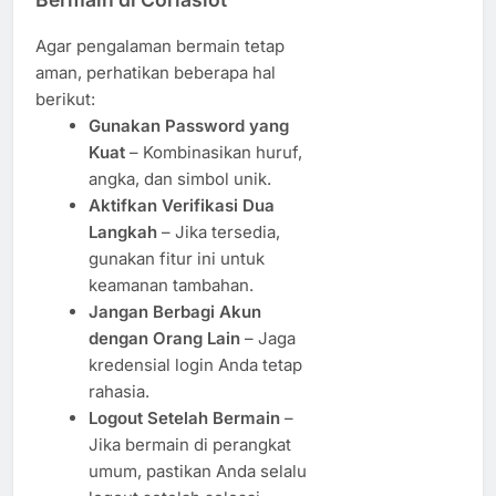
Agar pengalaman bermain tetap
aman, perhatikan beberapa hal
berikut:
Gunakan Password yang
Kuat
– Kombinasikan huruf,
angka, dan simbol unik.
Aktifkan Verifikasi Dua
Langkah
– Jika tersedia,
gunakan fitur ini untuk
keamanan tambahan.
Jangan Berbagi Akun
dengan Orang Lain
– Jaga
kredensial login Anda tetap
rahasia.
Logout Setelah Bermain
–
Jika bermain di perangkat
umum, pastikan Anda selalu