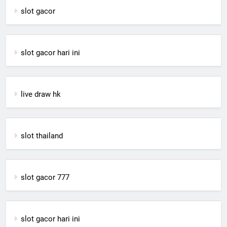
slot gacor
slot gacor hari ini
live draw hk
slot thailand
slot gacor 777
slot gacor hari ini