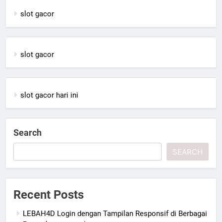
slot gacor
slot gacor
slot gacor hari ini
Search
SEARCH
Recent Posts
LEBAH4D Login dengan Tampilan Responsif di Berbagai