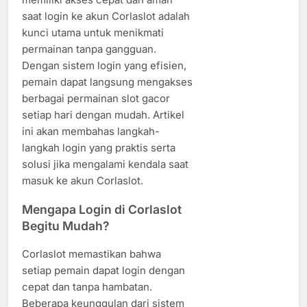
saat login ke akun Corlaslot adalah
kunci utama untuk menikmati
permainan tanpa gangguan.
Dengan sistem login yang efisien,
pemain dapat langsung mengakses
berbagai permainan slot gacor
setiap hari dengan mudah. Artikel
ini akan membahas langkah-
langkah login yang praktis serta
solusi jika mengalami kendala saat
masuk ke akun Corlaslot.
Mengapa Login di Corlaslot
Begitu Mudah?
Corlaslot memastikan bahwa
setiap pemain dapat login dengan
cepat dan tanpa hambatan.
Beberapa keunggulan dari sistem