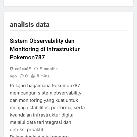
analisis data
Sistem Observability dan
Monitoring di Infrastruktur
Pokemon787
cd1ca69
9 months
ago
0
8 mins
Pelajari bagaimana Pokemon787
membangun sistem observability
dan monitoring yang kuat untuk
menjaga stabilitas, performa, serta
keandalan infrastruktur digital
melalui data terintegrasi dan
deteksi proaktif.
Dalam dunia digital modern,