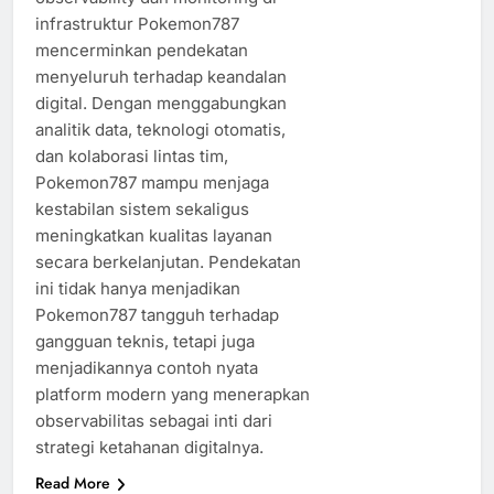
infrastruktur Pokemon787
mencerminkan pendekatan
menyeluruh terhadap keandalan
digital. Dengan menggabungkan
analitik data, teknologi otomatis,
dan kolaborasi lintas tim,
Pokemon787 mampu menjaga
kestabilan sistem sekaligus
meningkatkan kualitas layanan
secara berkelanjutan. Pendekatan
ini tidak hanya menjadikan
Pokemon787 tangguh terhadap
gangguan teknis, tetapi juga
menjadikannya contoh nyata
platform modern yang menerapkan
observabilitas sebagai inti dari
strategi ketahanan digitalnya.
Read More