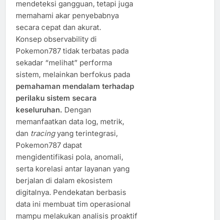
mendeteksi gangguan, tetapi juga
memahami akar penyebabnya
secara cepat dan akurat.
Konsep observability di
Pokemon787 tidak terbatas pada
sekadar “melihat” performa
sistem, melainkan berfokus pada
pemahaman mendalam terhadap
perilaku sistem secara
keseluruhan.
Dengan
memanfaatkan data log, metrik,
dan
tracing
yang terintegrasi,
Pokemon787 dapat
mengidentifikasi pola, anomali,
serta korelasi antar layanan yang
berjalan di dalam ekosistem
digitalnya. Pendekatan berbasis
data ini membuat tim operasional
mampu melakukan analisis proaktif