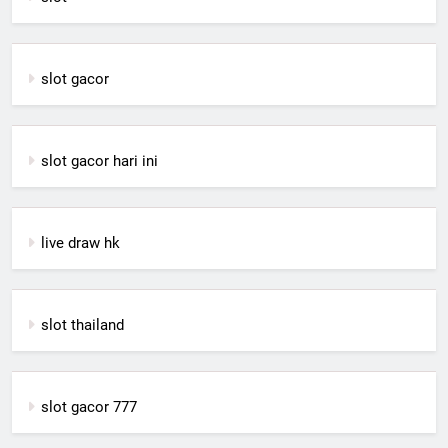
slot gacor
slot gacor hari ini
live draw hk
slot thailand
slot gacor 777