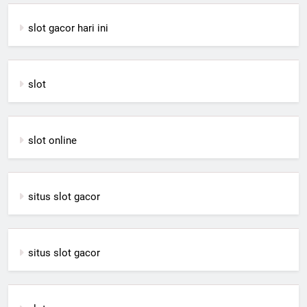
slot gacor hari ini
slot
slot online
situs slot gacor
situs slot gacor