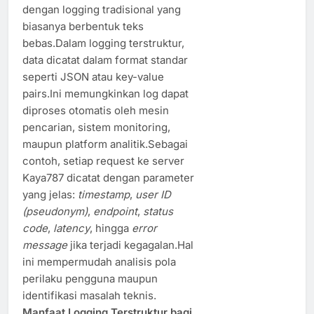
dengan logging tradisional yang
biasanya berbentuk teks
bebas.Dalam logging terstruktur,
data dicatat dalam format standar
seperti JSON atau key-value
pairs.Ini memungkinkan log dapat
diproses otomatis oleh mesin
pencarian, sistem monitoring,
maupun platform analitik.Sebagai
contoh, setiap request ke server
Kaya787 dicatat dengan parameter
yang jelas:
timestamp
,
user ID
(pseudonym)
,
endpoint
,
status
code
,
latency
, hingga
error
message
jika terjadi kegagalan.Hal
ini mempermudah analisis pola
perilaku pengguna maupun
identifikasi masalah teknis.
Manfaat Logging Terstruktur bagi