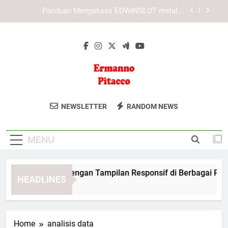
Skip
Panduan Mengakses LEBAH4D melalui Perangkat
to
Mobile dan Desktop
content
Panduan Mengakses KAYA787 melalui Perangkat
Mobile dan Desktop
LEBAH4D Login dengan Tampilan Responsif di
Berbagai Perangkat secara Aman
Panduan Mengakses EDWINSLOT melalui
Perangkat Mobile dan Desktop secara Praktis
Ermanno
Dapatkan Solusi Bisnis Dan Keuangan
Panduan Mengakses LEBAH4D melalui Perangkat
NEWSLETTER
RANDOM NEWS
Mobile dan Desktop
Pitacco
Dari Konsultan Profesional Ermanno
Panduan Mengakses KAYA787 melalui Perangkat
Pitacco. Sumber Daya Untuk Sukses
Mobile dan Desktop
MENU
Finansial.
BAH4D Login dengan Tampilan Responsif di Berbagai Perang
HEADLINES
Weeks Ago
Home
analisis data