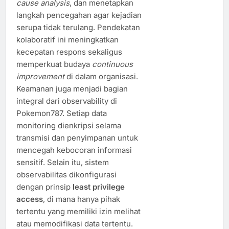
cause analysis
, dan menetapkan
langkah pencegahan agar kejadian
serupa tidak terulang. Pendekatan
kolaboratif ini meningkatkan
kecepatan respons sekaligus
memperkuat budaya
continuous
improvement
di dalam organisasi.
Keamanan juga menjadi bagian
integral dari observability di
Pokemon787. Setiap data
monitoring dienkripsi selama
transmisi dan penyimpanan untuk
mencegah kebocoran informasi
sensitif. Selain itu, sistem
observabilitas dikonfigurasi
dengan prinsip
least privilege
access
, di mana hanya pihak
tertentu yang memiliki izin melihat
atau memodifikasi data tertentu.