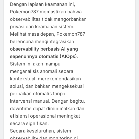
Dengan lapisan keamanan ini,
Pokemon787 memastikan bahwa
observabilitas tidak mengorbankan
privasi dan keamanan sistem.
Melihat masa depan, Pokemon787
berencana mengintegrasikan
observability berbasis AI yang
sepenuhnya otomatis (AIOps)
.
Sistem ini akan mampu
menganalisis anomali secara
kontekstual, merekomendasikan
solusi, dan bahkan mengeksekusi
perbaikan otomatis tanpa
intervensi manual. Dengan begitu,
downtime dapat diminimalkan dan
efisiensi operasional meningkat
secara signifikan.
Secara keseluruhan, sistem
observability dan monitoring di