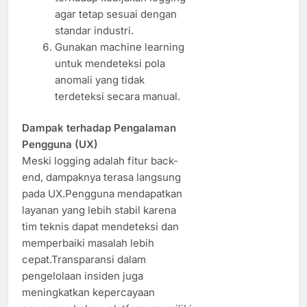
agar tetap sesuai dengan
standar industri.
Gunakan machine learning
untuk mendeteksi pola
anomali yang tidak
terdeteksi secara manual.
Dampak terhadap Pengalaman
Pengguna (UX)
Meski logging adalah fitur back-
end, dampaknya terasa langsung
pada UX.Pengguna mendapatkan
layanan yang lebih stabil karena
tim teknis dapat mendeteksi dan
memperbaiki masalah lebih
cepat.Transparansi dalam
pengelolaan insiden juga
meningkatkan kepercayaan