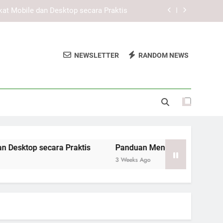
t Mobile dan Desktop secara Praktis
lalui Perangkat Mobile dan Desktop
elalui Perangkat Mobile dan Desktop
NEWSLETTER
RANDOM NEWS
f di Berbagai Perangkat secara Aman
o Pitacco. Sumber Daya Untuk Sukses Finansial.
t Mobile dan Desktop secara Praktis
lalui Perangkat Mobile dan Desktop
elalui Perangkat Mobile dan Desktop
 secara Praktis
Panduan Mengakses LEBAH4D melalui 
3 Weeks Ago