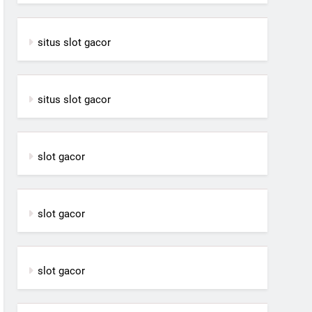
situs slot gacor
situs slot gacor
slot gacor
slot gacor
slot gacor