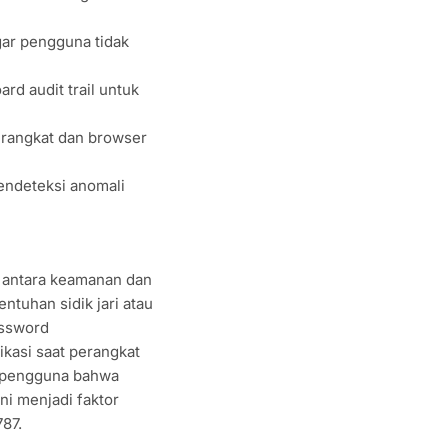
gar pengguna tidak
d audit trail untuk
erangkat dan browser
endeteksi anomali
 antara keamanan dan
tuhan sidik jari atau
assword
ikasi saat perangkat
n pengguna bahwa
ni menjadi faktor
787.