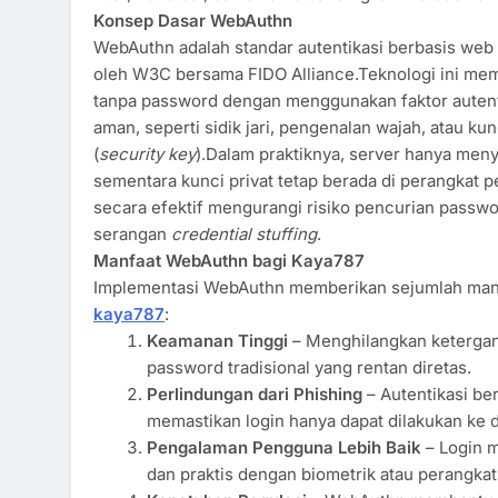
Konsep Dasar WebAuthn
WebAuthn adalah standar autentikasi berbasis we
oleh W3C bersama FIDO Alliance.Teknologi ini me
tanpa password dengan menggunakan faktor autenti
aman, seperti sidik jari, pengenalan wajah, atau ku
(
security key
).Dalam praktiknya, server hanya meny
sementara kunci privat tetap berada di perangkat p
secara efektif mengurangi risiko pencurian passw
serangan
credential stuffing
.
Manfaat WebAuthn bagi Kaya787
Implementasi WebAuthn memberikan sejumlah manfa
kaya787
:
Keamanan Tinggi
– Menghilangkan keterga
password tradisional yang rentan diretas.
Perlindungan dari Phishing
– Autentikasi ber
memastikan login hanya dapat dilakukan ke 
Pengalaman Pengguna Lebih Baik
– Login m
dan praktis dengan biometrik atau perangkat 