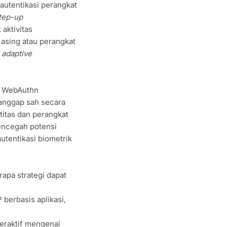
autentikasi perangkat
tep-up
 aktivitas
 asing atau perangkat
n
adaptive
, WebAuthn
ianggap sah secara
titas dan perangkat
encegah potensi
utentikasi biometrik
apa strategi dapat
berbasis aplikasi,
raktif mengenai