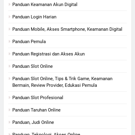
Panduan Keamanan Akun Digital
Panduan Login Harian
Panduan Mobile, Akses Smartphone, Keamanan Digital
Panduan Pemula
Panduan Registrasi dan Akses Akun
Panduan Slot Online
Panduan Slot Online, Tips & Trik Game, Keamanan
Bermain, Review Provider, Edukasi Pemula
Panduan Slot Profesional
Panduan Taruhan Online
Panduan, Judi Online
Panduan, Teknologi, Akses Online