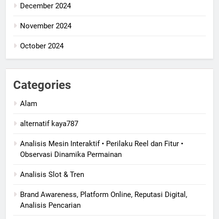
December 2024
November 2024
October 2024
Categories
Alam
alternatif kaya787
Analisis Mesin Interaktif • Perilaku Reel dan Fitur •
Observasi Dinamika Permainan
Analisis Slot & Tren
Brand Awareness, Platform Online, Reputasi Digital,
Analisis Pencarian