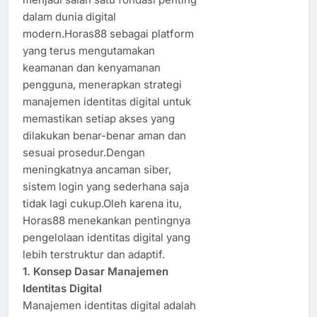
dalam dunia digital
modern.Horas88 sebagai platform
yang terus mengutamakan
keamanan dan kenyamanan
pengguna, menerapkan strategi
manajemen identitas digital untuk
memastikan setiap akses yang
dilakukan benar-benar aman dan
sesuai prosedur.Dengan
meningkatnya ancaman siber,
sistem login yang sederhana saja
tidak lagi cukup.Oleh karena itu,
Horas88 menekankan pentingnya
pengelolaan identitas digital yang
lebih terstruktur dan adaptif.
1. Konsep Dasar Manajemen
Identitas Digital
Manajemen identitas digital adalah