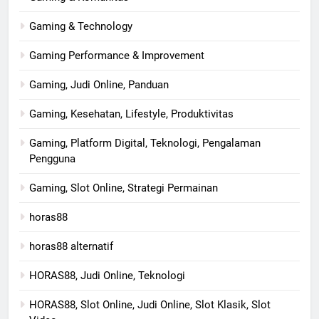
Gaming & Technology
Gaming Performance & Improvement
Gaming, Judi Online, Panduan
Gaming, Kesehatan, Lifestyle, Produktivitas
Gaming, Platform Digital, Teknologi, Pengalaman
Pengguna
Gaming, Slot Online, Strategi Permainan
horas88
horas88 alternatif
HORAS88, Judi Online, Teknologi
HORAS88, Slot Online, Judi Online, Slot Klasik, Slot