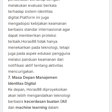
melakukan evaluasi berkala
terhadap sistem identitas
digital.Platform ini juga
mengadopsi kebijakan keamanan
berbasis standar internasional agar
dapat memberikan proteksi
terbaik.Horas88 tidak hanya
menekankan pada teknologi, tetapi
juga pada aspek edukasi pengguna
melalui panduan keamanan dan
notifikasi aktif tentang aktivitas
mencurigakan.
7. Masa Depan Manajemen
Identitas Digital
Ke depan, Horas88 diproyeksikan
akan lebih mengandalkan teknologi
berbasis
kecerdasan buatan (AI)
dan
machine learning
dalam