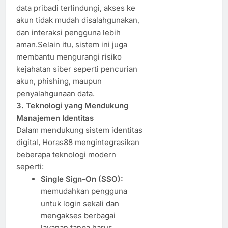
data pribadi terlindungi, akses ke
akun tidak mudah disalahgunakan,
dan interaksi pengguna lebih
aman.Selain itu, sistem ini juga
membantu mengurangi risiko
kejahatan siber seperti pencurian
akun, phishing, maupun
penyalahgunaan data.
3. Teknologi yang Mendukung
Manajemen Identitas
Dalam mendukung sistem identitas
digital, Horas88 mengintegrasikan
beberapa teknologi modern
seperti:
Single Sign-On (SSO):
memudahkan pengguna
untuk login sekali dan
mengakses berbagai
layanan tanpa harus