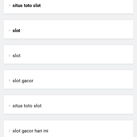
situs toto slot
slot
slot
slot gacor
situs toto slot
slot gacor hari ini