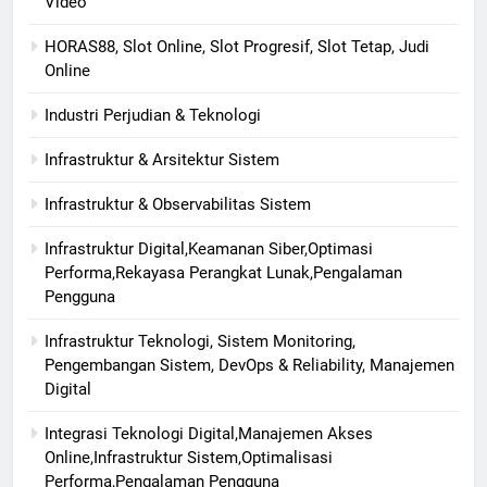
Video
HORAS88, Slot Online, Slot Progresif, Slot Tetap, Judi
Online
Industri Perjudian & Teknologi
Infrastruktur & Arsitektur Sistem
Infrastruktur & Observabilitas Sistem
Infrastruktur Digital,Keamanan Siber,Optimasi
Performa,Rekayasa Perangkat Lunak,Pengalaman
Pengguna
Infrastruktur Teknologi, Sistem Monitoring,
Pengembangan Sistem, DevOps & Reliability, Manajemen
Digital
Integrasi Teknologi Digital,Manajemen Akses
Online,Infrastruktur Sistem,Optimalisasi
Performa,Pengalaman Pengguna