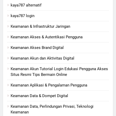
kaya787 alternatif
kaya787 login
Keamanan & Infrastruktur Jaringan
Keamanan Akses & Autentikasi Pengguna
Keamanan Akses Brand Digital
Keamanan Akun dan Aktivitas Digital
Keamanan Akun Tutorial Login Edukasi Pengguna Akses
Situs Resmi Tips Bermain Online
Keamanan Aplikasi & Pengalaman Pengguna
Keamanan Data & Dompet Digital
Keamanan Data, Perlindungan Privasi, Teknologi
Keamanan