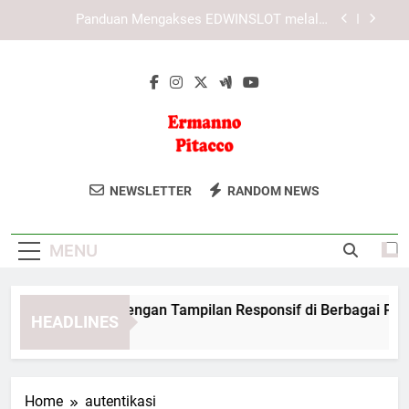
Skip
Panduan Mengakses LEBAH4D melalui Perangkat
to
Mobile dan Desktop
content
Panduan Mengakses KAYA787 melalui Perangkat
Mobile dan Desktop
LEBAH4D Login dengan Tampilan Responsif di
Berbagai Perangkat secara Aman
Panduan Mengakses EDWINSLOT melalui
Perangkat Mobile dan Desktop secara Praktis
Ermanno
Dapatkan Solusi Bisnis Dan Keuangan
Panduan Mengakses LEBAH4D melalui Perangkat
NEWSLETTER
RANDOM NEWS
Mobile dan Desktop
Pitacco
Dari Konsultan Profesional Ermanno
Panduan Mengakses KAYA787 melalui Perangkat
Pitacco. Sumber Daya Untuk Sukses
Mobile dan Desktop
MENU
Finansial.
BAH4D Login dengan Tampilan Responsif di Berbagai Perang
HEADLINES
Weeks Ago
Home
autentikasi