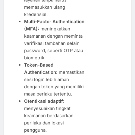
memasukkan ulang
kredensial.
Multi-Factor Authentication
(MFA):
meningkatkan
keamanan dengan meminta
verifikasi tambahan selain
password, seperti OTP atau
biometrik.
Token-Based
Authentication:
memastikan
sesi login lebih aman
dengan token yang memiliki
masa berlaku tertentu.
Otentikasi adaptif:
menyesuaikan tingkat
keamanan berdasarkan
perilaku dan lokasi
pengguna.