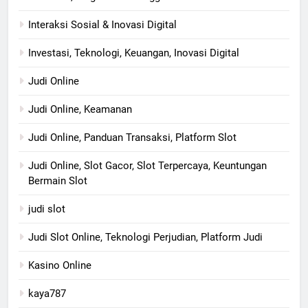
Interaksi Sosial & Inovasi Digital
Investasi, Teknologi, Keuangan, Inovasi Digital
Judi Online
Judi Online, Keamanan
Judi Online, Panduan Transaksi, Platform Slot
Judi Online, Slot Gacor, Slot Terpercaya, Keuntungan
Bermain Slot
judi slot
Judi Slot Online, Teknologi Perjudian, Platform Judi
Kasino Online
kaya787