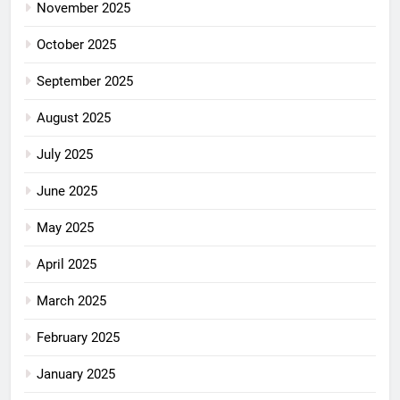
November 2025
October 2025
September 2025
August 2025
July 2025
June 2025
May 2025
April 2025
March 2025
February 2025
January 2025