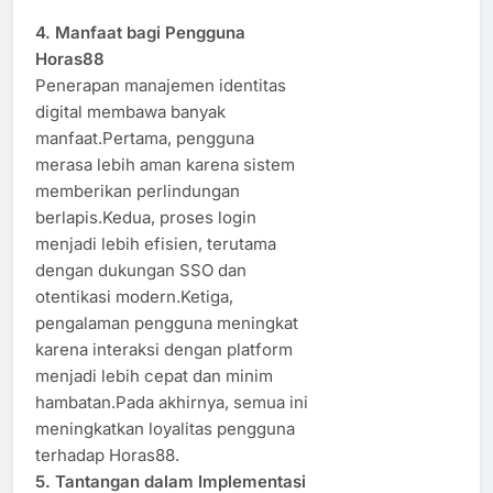
4. Manfaat bagi Pengguna
Horas88
Penerapan manajemen identitas
digital membawa banyak
manfaat.Pertama, pengguna
merasa lebih aman karena sistem
memberikan perlindungan
berlapis.Kedua, proses login
menjadi lebih efisien, terutama
dengan dukungan SSO dan
otentikasi modern.Ketiga,
pengalaman pengguna meningkat
karena interaksi dengan platform
menjadi lebih cepat dan minim
hambatan.Pada akhirnya, semua ini
meningkatkan loyalitas pengguna
terhadap Horas88.
5. Tantangan dalam Implementasi