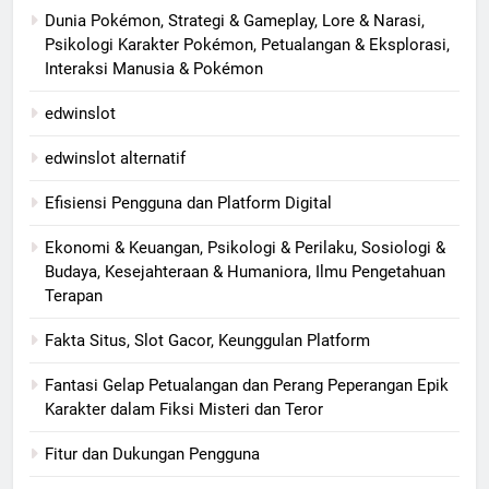
Dunia Pokémon, Strategi & Gameplay, Lore & Narasi,
Psikologi Karakter Pokémon, Petualangan & Eksplorasi,
Interaksi Manusia & Pokémon
edwinslot
edwinslot alternatif
Efisiensi Pengguna dan Platform Digital
Ekonomi & Keuangan, Psikologi & Perilaku, Sosiologi &
Budaya, Kesejahteraan & Humaniora, Ilmu Pengetahuan
Terapan
Fakta Situs, Slot Gacor, Keunggulan Platform
Fantasi Gelap Petualangan dan Perang Peperangan Epik
Karakter dalam Fiksi Misteri dan Teror
Fitur dan Dukungan Pengguna