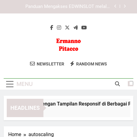
Skip
Panduan Mengakses LEBAH4D melalui Perangkat
to
Mobile dan Desktop
content
Panduan Mengakses KAYA787 melalui Perangkat
Mobile dan Desktop
LEBAH4D Login dengan Tampilan Responsif di
Berbagai Perangkat secara Aman
Panduan Mengakses EDWINSLOT melalui
Perangkat Mobile dan Desktop secara Praktis
Ermanno
Dapatkan Solusi Bisnis Dan Keuangan
Panduan Mengakses LEBAH4D melalui Perangkat
NEWSLETTER
RANDOM NEWS
Mobile dan Desktop
Pitacco
Dari Konsultan Profesional Ermanno
Panduan Mengakses KAYA787 melalui Perangkat
Pitacco. Sumber Daya Untuk Sukses
Mobile dan Desktop
MENU
Finansial.
BAH4D Login dengan Tampilan Responsif di Berbagai Perang
HEADLINES
Weeks Ago
Home
autoscaling