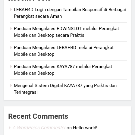
LEBAH4D Login dengan Tampilan Responsif di Berbagai
Perangkat secara Aman
Panduan Mengakses EDWINSLOT melalui Perangkat
Mobile dan Desktop secara Praktis
Panduan Mengakses LEBAH4D melalui Perangkat
Mobile dan Desktop
Panduan Mengakses KAYA787 melalui Perangkat
Mobile dan Desktop
Mengenal Sistem Digital KAYA787 yang Praktis dan
Terintegrasi
Recent Comments
A WordPress Commenter
on
Hello world!