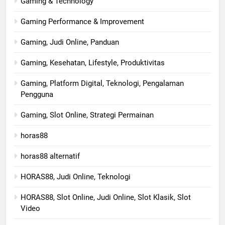
Gaming & Technology
Gaming Performance & Improvement
Gaming, Judi Online, Panduan
Gaming, Kesehatan, Lifestyle, Produktivitas
Gaming, Platform Digital, Teknologi, Pengalaman
Pengguna
Gaming, Slot Online, Strategi Permainan
horas88
horas88 alternatif
HORAS88, Judi Online, Teknologi
HORAS88, Slot Online, Judi Online, Slot Klasik, Slot
Video