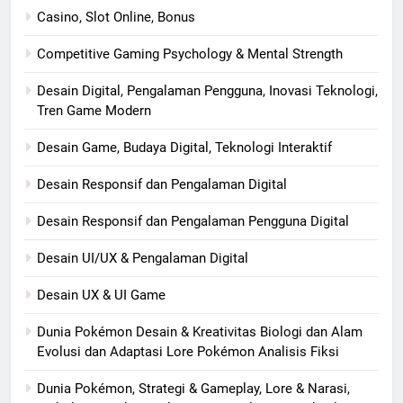
Casino, Slot Online, Bonus
Competitive Gaming Psychology & Mental Strength
Desain Digital, Pengalaman Pengguna, Inovasi Teknologi,
Tren Game Modern
Desain Game, Budaya Digital, Teknologi Interaktif
Desain Responsif dan Pengalaman Digital
Desain Responsif dan Pengalaman Pengguna Digital
Desain UI/UX & Pengalaman Digital
Desain UX & UI Game
Dunia Pokémon Desain & Kreativitas Biologi dan Alam
Evolusi dan Adaptasi Lore Pokémon Analisis Fiksi
Dunia Pokémon, Strategi & Gameplay, Lore & Narasi,