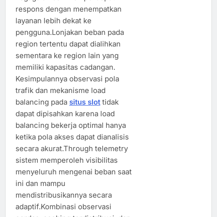
respons dengan menempatkan
layanan lebih dekat ke
pengguna.Lonjakan beban pada
region tertentu dapat dialihkan
sementara ke region lain yang
memiliki kapasitas cadangan.
Kesimpulannya observasi pola
trafik dan mekanisme load
balancing pada
situs slot
tidak
dapat dipisahkan karena load
balancing bekerja optimal hanya
ketika pola akses dapat dianalisis
secara akurat.Through telemetry
sistem memperoleh visibilitas
menyeluruh mengenai beban saat
ini dan mampu
mendistribusikannya secara
adaptif.Kombinasi observasi