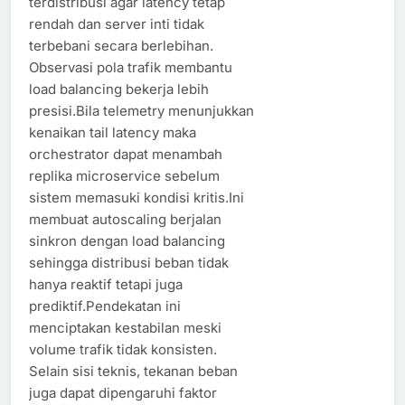
terdistribusi agar latency tetap
rendah dan server inti tidak
terbebani secara berlebihan.
Observasi pola trafik membantu
load balancing bekerja lebih
presisi.Bila telemetry menunjukkan
kenaikan tail latency maka
orchestrator dapat menambah
replika microservice sebelum
sistem memasuki kondisi kritis.Ini
membuat autoscaling berjalan
sinkron dengan load balancing
sehingga distribusi beban tidak
hanya reaktif tetapi juga
prediktif.Pendekatan ini
menciptakan kestabilan meski
volume trafik tidak konsisten.
Selain sisi teknis, tekanan beban
juga dapat dipengaruhi faktor