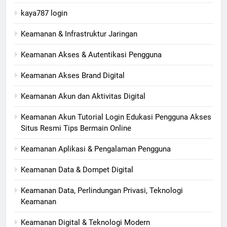
kaya787 login
Keamanan & Infrastruktur Jaringan
Keamanan Akses & Autentikasi Pengguna
Keamanan Akses Brand Digital
Keamanan Akun dan Aktivitas Digital
Keamanan Akun Tutorial Login Edukasi Pengguna Akses
Situs Resmi Tips Bermain Online
Keamanan Aplikasi & Pengalaman Pengguna
Keamanan Data & Dompet Digital
Keamanan Data, Perlindungan Privasi, Teknologi
Keamanan
Keamanan Digital & Teknologi Modern