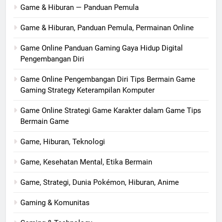
Game & Hiburan — Panduan Pemula
Game & Hiburan, Panduan Pemula, Permainan Online
Game Online Panduan Gaming Gaya Hidup Digital
Pengembangan Diri
Game Online Pengembangan Diri Tips Bermain Game
Gaming Strategy Keterampilan Komputer
Game Online Strategi Game Karakter dalam Game Tips
Bermain Game
Game, Hiburan, Teknologi
Game, Kesehatan Mental, Etika Bermain
Game, Strategi, Dunia Pokémon, Hiburan, Anime
Gaming & Komunitas