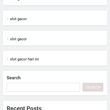
slot gacor
slot gacor
slot gacor hari ini
Search
SEARCH
Recent Posts