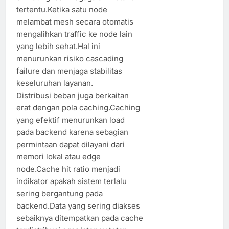
tertentu.Ketika satu node
melambat mesh secara otomatis
mengalihkan traffic ke node lain
yang lebih sehat.Hal ini
menurunkan risiko cascading
failure dan menjaga stabilitas
keseluruhan layanan.
Distribusi beban juga berkaitan
erat dengan pola caching.Caching
yang efektif menurunkan load
pada backend karena sebagian
permintaan dapat dilayani dari
memori lokal atau edge
node.Cache hit ratio menjadi
indikator apakah sistem terlalu
sering bergantung pada
backend.Data yang sering diakses
sebaiknya ditempatkan pada cache