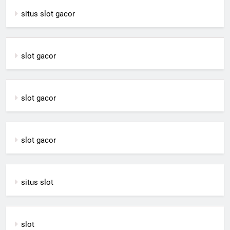
situs slot gacor
slot gacor
slot gacor
slot gacor
situs slot
slot