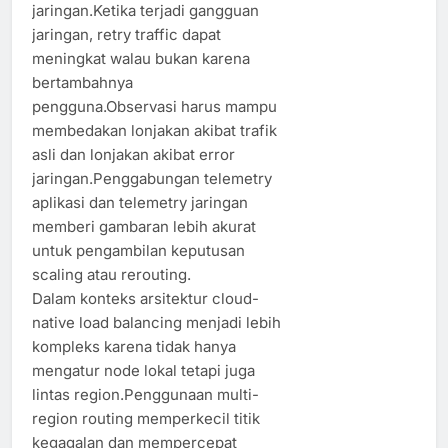
jaringan.Ketika terjadi gangguan
jaringan, retry traffic dapat
meningkat walau bukan karena
bertambahnya
pengguna.Observasi harus mampu
membedakan lonjakan akibat trafik
asli dan lonjakan akibat error
jaringan.Penggabungan telemetry
aplikasi dan telemetry jaringan
memberi gambaran lebih akurat
untuk pengambilan keputusan
scaling atau rerouting.
Dalam konteks arsitektur cloud-
native load balancing menjadi lebih
kompleks karena tidak hanya
mengatur node lokal tetapi juga
lintas region.Penggunaan multi-
region routing memperkecil titik
kegagalan dan mempercepat