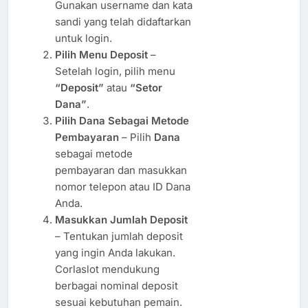
Gunakan username dan kata
sandi yang telah didaftarkan
untuk login.
Pilih Menu Deposit
–
Setelah login, pilih menu
“Deposit”
atau
“Setor
Dana”
.
Pilih Dana Sebagai Metode
Pembayaran
– Pilih
Dana
sebagai metode
pembayaran dan masukkan
nomor telepon atau ID Dana
Anda.
Masukkan Jumlah Deposit
– Tentukan jumlah deposit
yang ingin Anda lakukan.
Corlaslot mendukung
berbagai nominal deposit
sesuai kebutuhan pemain.