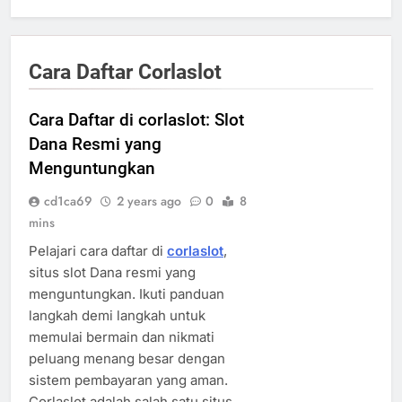
Cara Daftar Corlaslot
Cara Daftar di corlaslot: Slot
Dana Resmi yang
Menguntungkan
cd1ca69
2 years ago
0
8
mins
Pelajari cara daftar di
corlaslot
,
situs slot Dana resmi yang
menguntungkan. Ikuti panduan
langkah demi langkah untuk
memulai bermain dan nikmati
peluang menang besar dengan
sistem pembayaran yang aman.
Corlaslot adalah salah satu situs