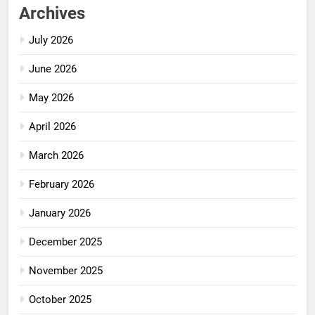
Archives
July 2026
June 2026
May 2026
April 2026
March 2026
February 2026
January 2026
December 2025
November 2025
October 2025