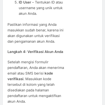
ID User
– Tentukan ID atau
username yang unik untuk
akun Anda.
Pastikan informasi yang Anda
masukkan sudah benar, karena ini
akan digunakan untuk verifikasi
dan pengamanan akun Anda.
Langkah 4: Verifikasi Akun Anda
Setelah mengisi formulir
pendaftaran, Anda akan menerima
email atau SMS berisi
kode
verifikasi
. Masukkan kode
tersebut di kolom yang telah
disediakan pada halaman
pendaftaran untuk mengaktifkan
akun Anda.