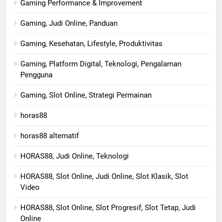
Gaming Performance & Improvement
Gaming, Judi Online, Panduan
Gaming, Kesehatan, Lifestyle, Produktivitas
Gaming, Platform Digital, Teknologi, Pengalaman
Pengguna
Gaming, Slot Online, Strategi Permainan
horas88
horas88 alternatif
HORAS88, Judi Online, Teknologi
HORAS88, Slot Online, Judi Online, Slot Klasik, Slot
Video
HORAS88, Slot Online, Slot Progresif, Slot Tetap, Judi
Online