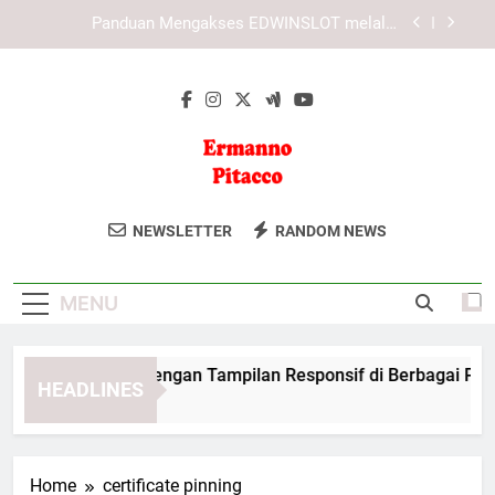
Skip
Panduan Mengakses LEBAH4D melalui Perangkat
to
Mobile dan Desktop
content
Panduan Mengakses KAYA787 melalui Perangkat
Mobile dan Desktop
LEBAH4D Login dengan Tampilan Responsif di
Berbagai Perangkat secara Aman
Panduan Mengakses EDWINSLOT melalui
Perangkat Mobile dan Desktop secara Praktis
Ermanno
Dapatkan Solusi Bisnis Dan Keuangan
Panduan Mengakses LEBAH4D melalui Perangkat
NEWSLETTER
RANDOM NEWS
Mobile dan Desktop
Pitacco
Dari Konsultan Profesional Ermanno
Panduan Mengakses KAYA787 melalui Perangkat
Pitacco. Sumber Daya Untuk Sukses
Mobile dan Desktop
MENU
Finansial.
BAH4D Login dengan Tampilan Responsif di Berbagai Perang
HEADLINES
Weeks Ago
Home
certificate pinning