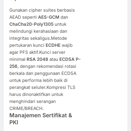
Gunakan cipher suites berbasis
AEAD seperti
AES-GCM
dan
ChaCha20-Poly1305
untuk
melindungi kerahasiaan dan
integritas sekaligus.Metode
pertukaran kunci
ECDHE
wajib
agar PFS aktif.Kunci server
minimal
RSA 2048
atau
ECDSA P-
256
, dengan rekomendasi rotasi
berkala dan penggunaan ECDSA
untuk performa lebih baik di
perangkat seluler.Kompresi TLS
harus dinonaktifkan untuk
menghindari serangan
CRIME/BREACH.
Manajemen Sertifikat &
PKI