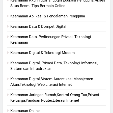
Keamanan Akun Tutorial Login Edukasi Pengguna Akses
Situs Resmi Tips Bermain Online
Keamanan Aplikasi & Pengalaman Pengguna
Keamanan Data & Dompet Digital
Keamanan Data, Perlindungan Privasi, Teknologi
Keamanan
Keamanan Digital & Teknologi Modern
Keamanan Digital, Privasi Data, Teknologi Informasi,
Sistem dan Infrastruktur
Keamanan Digital,Sistem Autentikasi,Manajemen
Akun,Teknologi Web,Literasi Internet
Keamanan Jaringan Rumah,Kontrol Orang Tua,Privasi
Keluarga,Panduan Router,Literasi Internet
Keamanan Online