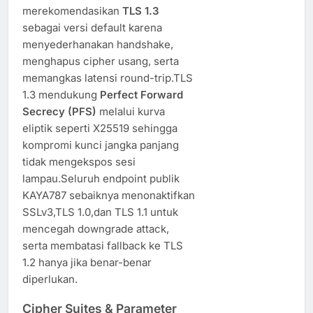
merekomendasikan
TLS 1.3
sebagai versi default karena
menyederhanakan handshake,
menghapus cipher usang, serta
memangkas latensi round-trip.TLS
1.3 mendukung
Perfect Forward
Secrecy (PFS)
melalui kurva
eliptik seperti X25519 sehingga
kompromi kunci jangka panjang
tidak mengekspos sesi
lampau.Seluruh endpoint publik
KAYA787 sebaiknya menonaktifkan
SSLv3,TLS 1.0,dan TLS 1.1 untuk
mencegah downgrade attack,
serta membatasi fallback ke TLS
1.2 hanya jika benar-benar
diperlukan.
Cipher Suites & Parameter