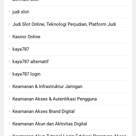
judi slot
Judi Slot Online, Teknologi Perjudian, Platform Judi
Kasino Online
kaya787
kaya787 alternatif
kaya787 login
Keamanan & Infrastruktur Jaringan
Keamanan Akses & Autentikasi Pengguna
Keamanan Akses Brand Digital
Keamanan Akun dan Aktivitas Digital