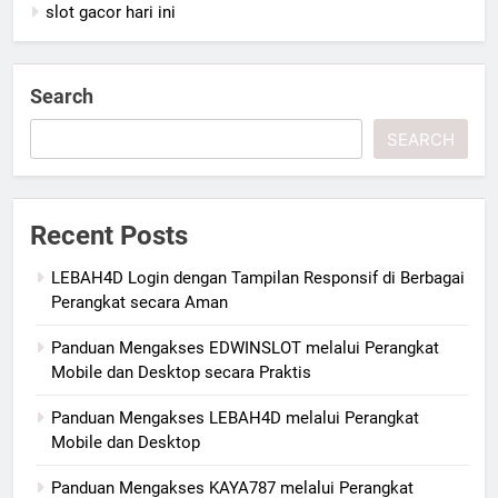
slot gacor hari ini
Search
SEARCH
Recent Posts
LEBAH4D Login dengan Tampilan Responsif di Berbagai
Perangkat secara Aman
Panduan Mengakses EDWINSLOT melalui Perangkat
Mobile dan Desktop secara Praktis
Panduan Mengakses LEBAH4D melalui Perangkat
Mobile dan Desktop
Panduan Mengakses KAYA787 melalui Perangkat