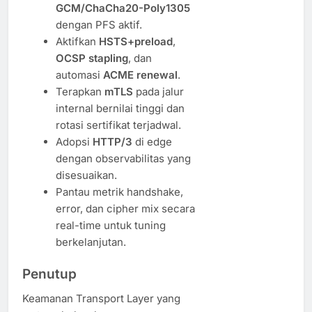
GCM/ChaCha20-Poly1305
dengan PFS aktif.
Aktifkan
HSTS+preload
,
OCSP stapling
, dan
automasi
ACME renewal
.
Terapkan
mTLS
pada jalur
internal bernilai tinggi dan
rotasi sertifikat terjadwal.
Adopsi
HTTP/3
di edge
dengan observabilitas yang
disesuaikan.
Pantau metrik handshake,
error, dan cipher mix secara
real-time untuk tuning
berkelanjutan.
Penutup
Keamanan Transport Layer yang