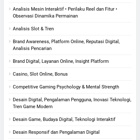
Analisis Mesin Interaktif • Perilaku Reel dan Fitur •
Observasi Dinamika Permainan
Analisis Slot & Tren
Brand Awareness, Platform Online, Reputasi Digital,
Analisis Pencarian
Brand Digital, Layanan Online, Insight Platform
Casino, Slot Online, Bonus
Competitive Gaming Psychology & Mental Strength
Desain Digital, Pengalaman Pengguna, Inovasi Teknologi,
Tren Game Modern
Desain Game, Budaya Digital, Teknologi Interaktif
Desain Responsif dan Pengalaman Digital