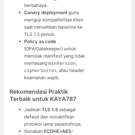
berbahaya.
Canary deployment
guna
menguji kompatibilitas klien
saat menaikkan baseline ke
TLS 1.3 penuh.
Policy as code
(OPA/Gatekeeper) untuk
menolak manifest yang tidak
memasang
,
minVersion
, atau header
cipherSuites
keamanan wajib.
Rekomendasi Praktik
Terbaik untuk KAYA787
Jadikan
TLS 1.3
sebagai
default dan nonaktifkan
protokol lama sepenuhnya.
Gunakan
ECDHE+AES-