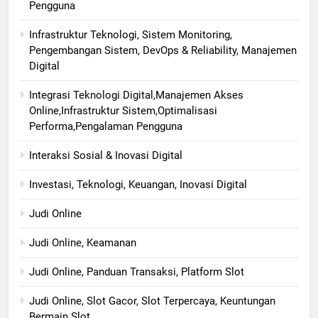
Pengguna
Infrastruktur Teknologi, Sistem Monitoring,
Pengembangan Sistem, DevOps & Reliability, Manajemen
Digital
Integrasi Teknologi Digital,Manajemen Akses
Online,Infrastruktur Sistem,Optimalisasi
Performa,Pengalaman Pengguna
Interaksi Sosial & Inovasi Digital
Investasi, Teknologi, Keuangan, Inovasi Digital
Judi Online
Judi Online, Keamanan
Judi Online, Panduan Transaksi, Platform Slot
Judi Online, Slot Gacor, Slot Terpercaya, Keuntungan
Bermain Slot