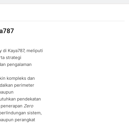
ya787
 di Kaya787, meliputi
ta strategi
 dan pengalaman
kin kompleks dan
dalkan perimeter
 maupun
butuhkan pendekatan
n penerapan
Zero
perlindungan sistem,
 maupun perangkat