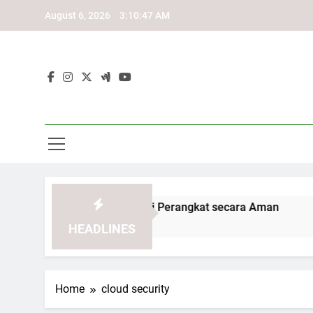
Skip
August 6, 2026
3:10:48 AM
to
content
Erm
Dapatkan 
ponsif di Berbagai Perangkat secara Aman
Panduan Me
2 Weeks Ago
HEADLINES
Home
cloud security