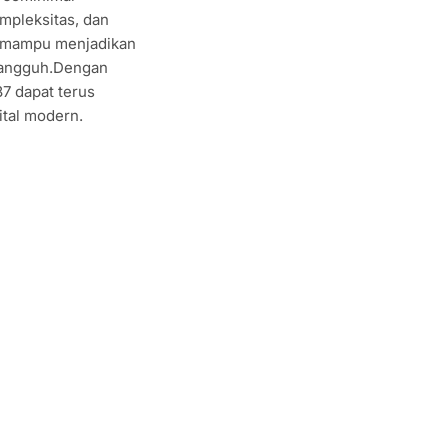
mpleksitas, dan
at mampu menjadikan
 tangguh.Dengan
7 dapat terus
ital modern.