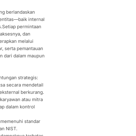
ang berlandaskan
 entitas—baik internal
.Setiap permintaan
k aksesnya, dan
terapkan melalui
ar, serta pemantauan
gan dari dalam maupun
tungan strategis:
ksa secara mendetail
eksternal berkurang.
aryawan atau mitra
tap dalam kontrol
 memenuhi standar
an NIST.
, dampaknya terbatas