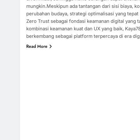
mungkin.Meskipun ada tantangan dari sisi biaya, ko
perubahan budaya, strategi optimalisasi yang tep
Zero Trust sebagai fondasi keamanan digital yang
kombinasi keamanan kuat dan UX yang baik, Kaya78
berkembang sebagai platform terpercaya di era dig
Read More