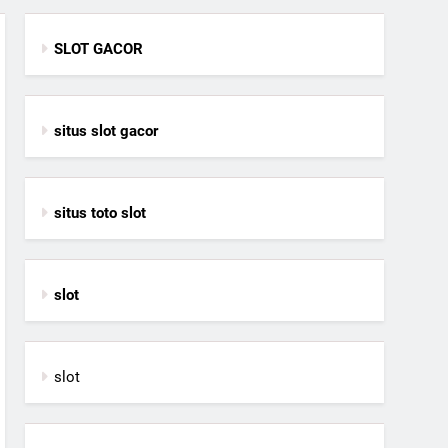
SLOT GACOR
situs slot gacor
situs toto slot
slot
slot