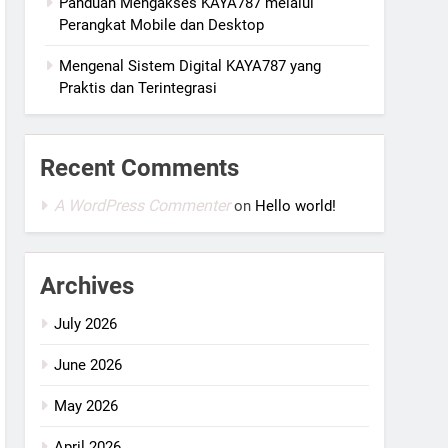
Panduan Mengakses KAYA787 melalui
Perangkat Mobile dan Desktop
Mengenal Sistem Digital KAYA787 yang
Praktis dan Terintegrasi
Recent Comments
A WordPress Commenter
on
Hello world!
Archives
July 2026
June 2026
May 2026
April 2026