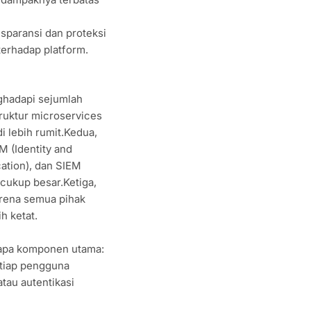
sparansi dan proteksi
terhadap platform.
ghadapi sejumlah
truktur microservices
 lebih rumit.Kedua,
M (Identity and
ation), dan SIEM
cukup besar.Ketiga,
arena semua pihak
h ketat.
apa komponen utama:
etiap pengguna
tau autentikasi