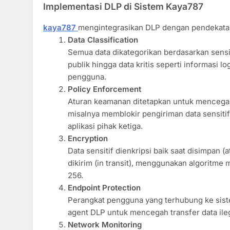
Implementasi DLP di Sistem Kaya787
kaya787
mengintegrasikan DLP dengan pendekata
Data Classification
Semua data dikategorikan berdasarkan sensiti
publik hingga data kritis seperti informasi lo
pengguna.
Policy Enforcement
Aturan keamanan ditetapkan untuk mencegah
misalnya memblokir pengiriman data sensitif
aplikasi pihak ketiga.
Encryption
Data sensitif dienkripsi baik saat disimpan (
dikirim (in transit), menggunakan algoritme
256.
Endpoint Protection
Perangkat pengguna yang terhubung ke sis
agent DLP untuk mencegah transfer data ileg
Network Monitoring