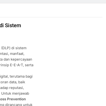
di Sistem
 (DLP) di sistem
tasi, manfaat,
ta dan kepercayaan
insip E-E-A-T, serta
gital, terutama bagi
oran data, baik
adap reputasi,
. Untuk menjawab
Loss Prevention
yang dirancang untuk