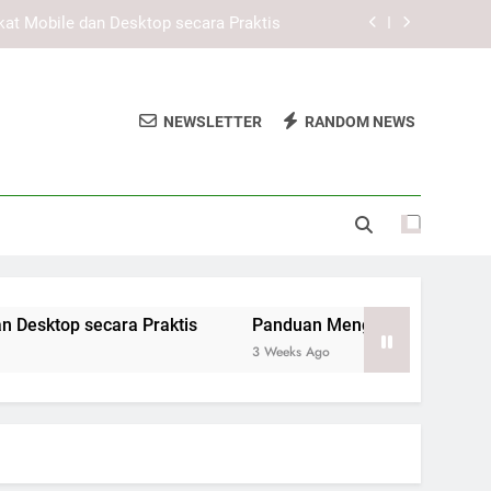
t Mobile dan Desktop secara Praktis
lalui Perangkat Mobile dan Desktop
elalui Perangkat Mobile dan Desktop
NEWSLETTER
RANDOM NEWS
f di Berbagai Perangkat secara Aman
o Pitacco. Sumber Daya Untuk Sukses Finansial.
t Mobile dan Desktop secara Praktis
lalui Perangkat Mobile dan Desktop
elalui Perangkat Mobile dan Desktop
cara Praktis
Panduan Mengakses LEBAH4D melalui Per
3 Weeks Ago