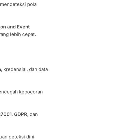
 mendeteksi pola
ion and Event
yang lebih cepat.
, kredensial, dan data
mencegah kebocoran
27001
,
GDPR
, dan
an deteksi dini