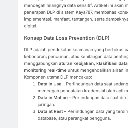
mencegah hilangnya data sensitif. Artikel ini akan
penerapan DLP di sistem Kaya787, membahas konse
implementasi, manfaat, tantangan, serta dampakny
digital.
Konsep Data Loss Prevention (DLP)
DLP adalah pendekatan keamanan yang berfokus 
kebocoran, pencurian, atau kehilangan data penting
menggabungkan
aturan kebijakan, klasifikasi data
monitoring real-time
untuk mengendalikan aliran in
Komponen utama DLP mencakup:
Data in Use
– Perlindungan data saat sedang
mencegah pencatatan kredensial oleh aplika
Data in Motion
– Perlindungan data saat ditr
jaringan.
Data at Rest
– Perlindungan data yang tersim
database, atau perangkat pengguna.