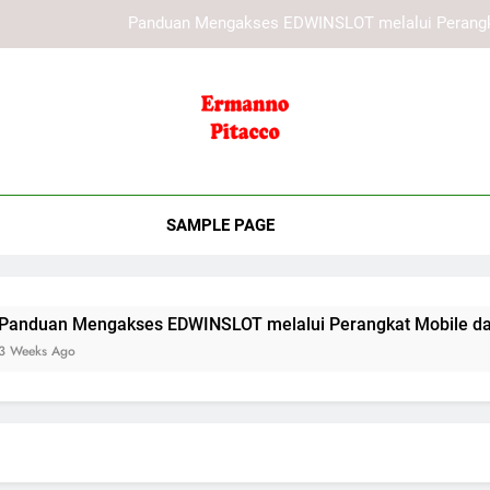
Panduan Mengakses EDWINSLOT melalui Perangka
Panduan Mengakses LEBAH4D me
Panduan Mengakses KAYA787 m
anno Pitacco
LEBAH4D Login dengan Tampilan Responsi
Solusi Bisnis Dan Keuangan Dari Konsultan Profesional Ermann
Panduan Mengakses EDWINSLOT melalui Perangka
SAMPLE PAGE
Panduan Mengakses LEBAH4D me
Panduan Mengakses KAYA787 m
gakses EDWINSLOT melalui Perangkat Mobile dan Desktop se