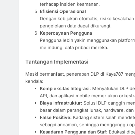
terhadap insiden keamanan.
Efisiensi Operasional
Dengan kebijakan otomatis, risiko kesalaha
pengelolaan data dapat dikurangi.
Kepercayaan Pengguna
Pengguna lebih yakin menggunakan platform
melindungi data pribadi mereka.
Tantangan Implementasi
Meski bermanfaat, penerapan DLP di Kaya787 men
kendala:
Kompleksitas Integrasi:
Menyatukan DLP den
API, dan aplikasi mobile memerlukan orkestr
Biaya Infrastruktur:
Solusi DLP canggih mem
besar dalam perangkat lunak, hardware, dan l
False Positive:
Kadang sistem salah mendetek
sebagai ancaman, sehingga mengganggu ope
Kesadaran Pengguna dan Staf:
Edukasi dip