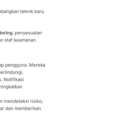
bangkan teknik baru
toring
, penyesuaian
han staf keamanan.
ap pengguna. Mereka
erlindungi,
 Notifikasi
ningkatkan
m mendeteksi risiko,
ajar dan memberikan