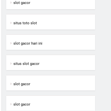
slot gacor
situs toto slot
slot gacor hari ini
situs slot gacor
slot gacor
slot gacor