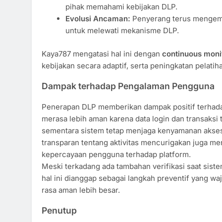
pihak memahami kebijakan DLP.
Evolusi Ancaman:
Penyerang terus mengem
untuk melewati mekanisme DLP.
Kaya787 mengatasi hal ini dengan
continuous moni
kebijakan secara adaptif, serta peningkatan pelati
Dampak terhadap Pengalaman Pengguna
Penerapan DLP memberikan dampak positif terhad
merasa lebih aman karena data login dan transaksi t
sementara sistem tetap menjaga kenyamanan akses.
transparan tentang aktivitas mencurigakan juga me
kepercayaan pengguna terhadap platform.
Meski terkadang ada tambahan verifikasi saat siste
hal ini dianggap sebagai langkah preventif yang w
rasa aman lebih besar.
Penutup