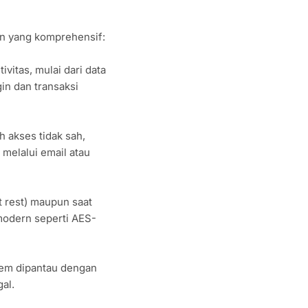
n yang komprehensif:
vitas, mulai dari data
gin dan transaksi
 akses tidak sah,
 melalui email atau
at rest) maupun saat
 modern seperti AES-
tem dipantau dengan
al.