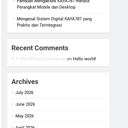
Panduan Mengakses KAYA787 melalui
Perangkat Mobile dan Desktop
Mengenal Sistem Digital KAYA787 yang
Praktis dan Terintegrasi
Recent Comments
A WordPress Commenter
on
Hello world!
Archives
July 2026
June 2026
May 2026
April 2026