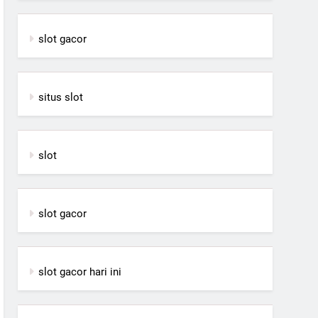
slot gacor
situs slot
slot
slot gacor
slot gacor hari ini