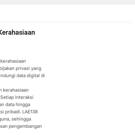
Kerahasiaan
kerahasiaan
ijakan privasi yang
ndungi data digital di
n kerahasiaan
Setiap interaksi
an data hingga
i pribadi. LAE138
una, sehingga
apisan pengembangan