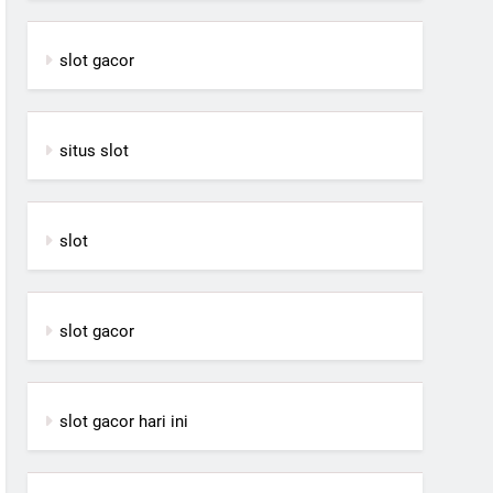
slot gacor
situs slot
slot
slot gacor
slot gacor hari ini