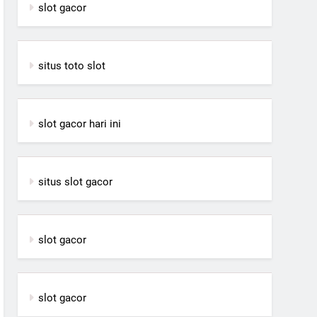
slot gacor
situs toto slot
slot gacor hari ini
situs slot gacor
slot gacor
slot gacor