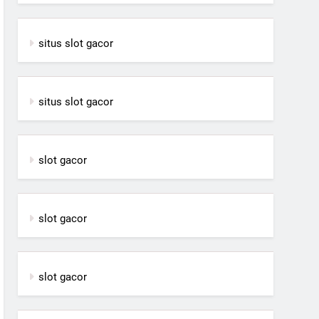
situs slot gacor
situs slot gacor
slot gacor
slot gacor
slot gacor