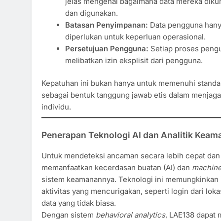
jelas mengenai bagaimana data mereka diku
dan digunakan.
Batasan Penyimpanan:
Data pengguna hany
diperlukan untuk keperluan operasional.
Persetujuan Pengguna:
Setiap proses pengu
melibatkan izin eksplisit dari pengguna.
Kepatuhan ini bukan hanya untuk memenuhi standar
sebagai bentuk tanggung jawab etis dalam menjaga 
individu.
Penerapan Teknologi AI dan Analitik Keam
Untuk mendeteksi ancaman secara lebih cepat dan 
memanfaatkan kecerdasan buatan (AI) dan
machine
sistem keamanannya. Teknologi ini memungkinkan id
aktivitas yang mencurigakan, seperti login dari lokas
data yang tidak biasa.
Dengan sistem
behavioral analytics
, LAE138 dapat