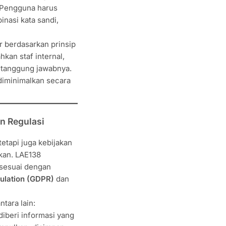
. Pengguna harus
binasi kata sandi,
r berdasarkan prinsip
hkan staf internal,
 tanggung jawabnya.
 diminimalkan secara
n Regulasi
etapi juga kebijakan
kan. LAE138
 sesuai dengan
gulation (GDPR)
dan
tara lain:
iberi informasi yang