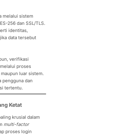
 melalui sistem
AES-256 dan SSL/TLS.
rti identitas,
jika data tersebut
un, verifikasi
 melalui proses
m maupun luar sistem.
a pengguna dan
i tertentu.
ang Ketat
ling krusial dalam
em
multi-factor
p proses login