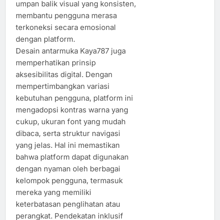
umpan balik visual yang konsisten,
membantu pengguna merasa
terkoneksi secara emosional
dengan platform.
Desain antarmuka Kaya787 juga
memperhatikan prinsip
aksesibilitas digital. Dengan
mempertimbangkan variasi
kebutuhan pengguna, platform ini
mengadopsi kontras warna yang
cukup, ukuran font yang mudah
dibaca, serta struktur navigasi
yang jelas. Hal ini memastikan
bahwa platform dapat digunakan
dengan nyaman oleh berbagai
kelompok pengguna, termasuk
mereka yang memiliki
keterbatasan penglihatan atau
perangkat. Pendekatan inklusif