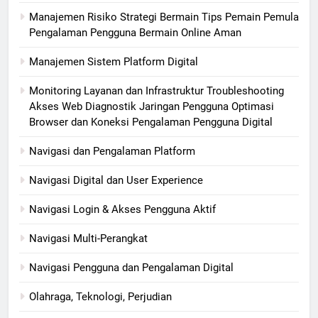
Manajemen Risiko Strategi Bermain Tips Pemain Pemula
Pengalaman Pengguna Bermain Online Aman
Manajemen Sistem Platform Digital
Monitoring Layanan dan Infrastruktur Troubleshooting
Akses Web Diagnostik Jaringan Pengguna Optimasi
Browser dan Koneksi Pengalaman Pengguna Digital
Navigasi dan Pengalaman Platform
Navigasi Digital dan User Experience
Navigasi Login & Akses Pengguna Aktif
Navigasi Multi-Perangkat
Navigasi Pengguna dan Pengalaman Digital
Olahraga, Teknologi, Perjudian