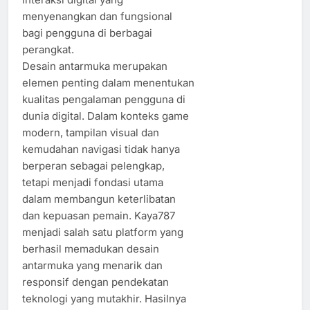
menyenangkan dan fungsional
bagi pengguna di berbagai
perangkat.
Desain antarmuka merupakan
elemen penting dalam menentukan
kualitas pengalaman pengguna di
dunia digital. Dalam konteks game
modern, tampilan visual dan
kemudahan navigasi tidak hanya
berperan sebagai pelengkap,
tetapi menjadi fondasi utama
dalam membangun keterlibatan
dan kepuasan pemain. Kaya787
menjadi salah satu platform yang
berhasil memadukan desain
antarmuka yang menarik dan
responsif dengan pendekatan
teknologi yang mutakhir. Hasilnya