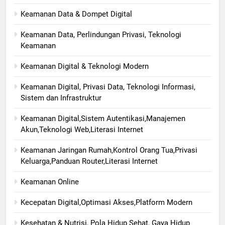
Keamanan Data & Dompet Digital
Keamanan Data, Perlindungan Privasi, Teknologi
Keamanan
Keamanan Digital & Teknologi Modern
Keamanan Digital, Privasi Data, Teknologi Informasi,
Sistem dan Infrastruktur
Keamanan Digital,Sistem Autentikasi,Manajemen
Akun,Teknologi Web,Literasi Internet
Keamanan Jaringan Rumah,Kontrol Orang Tua,Privasi
Keluarga,Panduan Router,Literasi Internet
Keamanan Online
Kecepatan Digital,Optimasi Akses,Platform Modern
Kesehatan & Nutrisi, Pola Hidup Sehat, Gaya Hidup