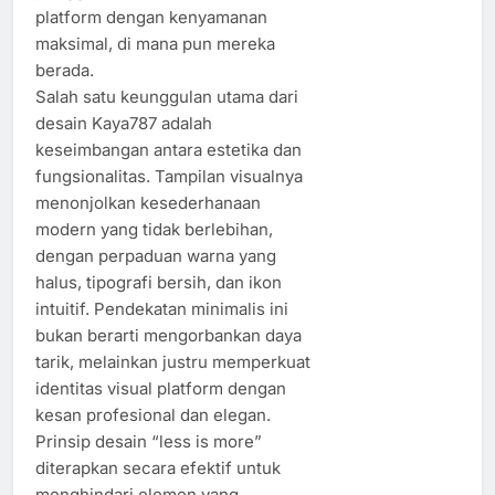
platform dengan kenyamanan
maksimal, di mana pun mereka
berada.
Salah satu keunggulan utama dari
desain Kaya787 adalah
keseimbangan antara estetika dan
fungsionalitas. Tampilan visualnya
menonjolkan kesederhanaan
modern yang tidak berlebihan,
dengan perpaduan warna yang
halus, tipografi bersih, dan ikon
intuitif. Pendekatan minimalis ini
bukan berarti mengorbankan daya
tarik, melainkan justru memperkuat
identitas visual platform dengan
kesan profesional dan elegan.
Prinsip desain “less is more”
diterapkan secara efektif untuk
menghindari elemen yang