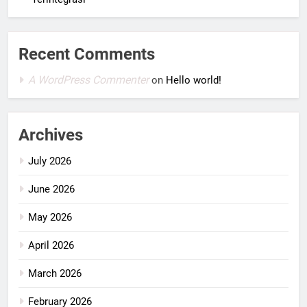
Recent Comments
A WordPress Commenter
on
Hello world!
Archives
July 2026
June 2026
May 2026
April 2026
March 2026
February 2026