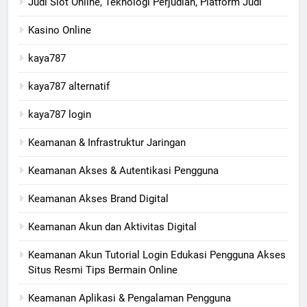
Judi Slot Online, Teknologi Perjudian, Platform Judi
Kasino Online
kaya787
kaya787 alternatif
kaya787 login
Keamanan & Infrastruktur Jaringan
Keamanan Akses & Autentikasi Pengguna
Keamanan Akses Brand Digital
Keamanan Akun dan Aktivitas Digital
Keamanan Akun Tutorial Login Edukasi Pengguna Akses
Situs Resmi Tips Bermain Online
Keamanan Aplikasi & Pengalaman Pengguna