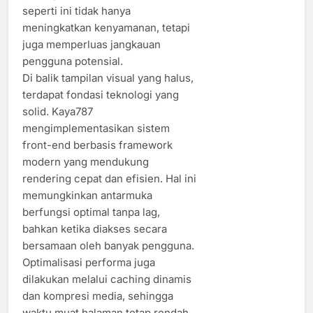
seperti ini tidak hanya
meningkatkan kenyamanan, tetapi
juga memperluas jangkauan
pengguna potensial.
Di balik tampilan visual yang halus,
terdapat fondasi teknologi yang
solid. Kaya787
mengimplementasikan sistem
front-end berbasis framework
modern yang mendukung
rendering cepat dan efisien. Hal ini
memungkinkan antarmuka
berfungsi optimal tanpa lag,
bahkan ketika diakses secara
bersamaan oleh banyak pengguna.
Optimalisasi performa juga
dilakukan melalui caching dinamis
dan kompresi media, sehingga
waktu muat halaman tetap rendah