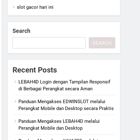
slot gacor hari ini
Search
SEARCH
Recent Posts
LEBAH4D Login dengan Tampilan Responsif
di Berbagai Perangkat secara Aman
Panduan Mengakses EDWINSLOT melalui
Perangkat Mobile dan Desktop secara Praktis
Panduan Mengakses LEBAH4D melalui
Perangkat Mobile dan Desktop