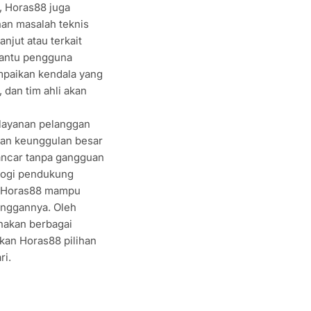
, Horas88 juga
an masalah teknis
njut atau terkait
bantu pengguna
mpaikan kendala yang
 dan tim ahli akan
 layanan pelanggan
kan keunggulan besar
ancar tanpa gangguan
ologi pendukung
i, Horas88 mampu
nggannya. Oleh
nakan berbagai
ikan Horas88 pilihan
ri.