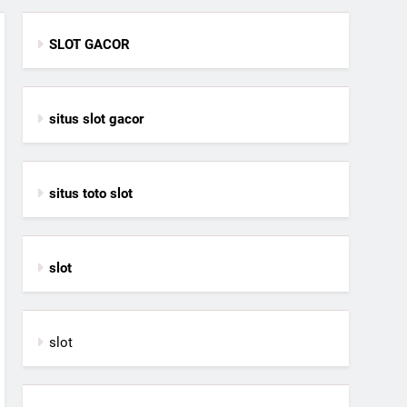
SLOT GACOR
situs slot gacor
situs toto slot
slot
slot