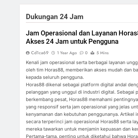
Dukungan 24 Jam
Jam Operasional dan Layanan Hora
Akses 24 Jam untuk Pengguna
Cd1ca69
1 Year Ago
0
5 Mins
Kenali jam operasional serta berbagai layanan ung
oleh tim Horas88, memberikan akses mudah dan b
kepada seluruh pengguna.
Horas88 dikenal sebagai platform digital andal den
pelanggan yang unggul di industri digital. Sebagai 
berkembang pesat, Horas88 memahami pentingnya
yang responsif serta jam operasional yang jelas 
kenyamanan dan kebutuhan penggunanya. Artikel i
secara terperinci jam operasional Horas88 serta l
mereka tawarkan untuk menjamin kepuasan dan k
Pertama-tama, penting untuk diketahui bahwa Ho