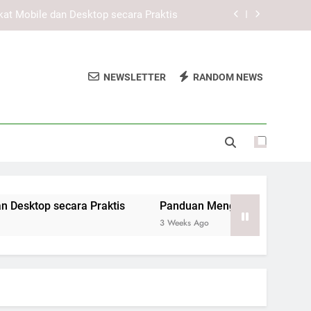
t Mobile dan Desktop secara Praktis
lalui Perangkat Mobile dan Desktop
elalui Perangkat Mobile dan Desktop
NEWSLETTER
RANDOM NEWS
f di Berbagai Perangkat secara Aman
o Pitacco. Sumber Daya Untuk Sukses Finansial.
t Mobile dan Desktop secara Praktis
lalui Perangkat Mobile dan Desktop
elalui Perangkat Mobile dan Desktop
cara Praktis
Panduan Mengakses LEBAH4D melalui Per
3 Weeks Ago