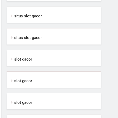
situs slot gacor
situs slot gacor
slot gacor
slot gacor
slot gacor