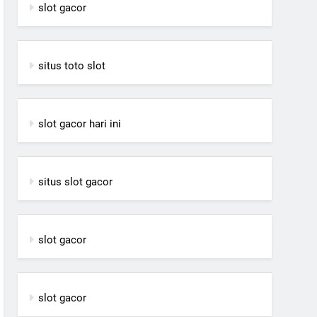
slot gacor
situs toto slot
slot gacor hari ini
situs slot gacor
slot gacor
slot gacor