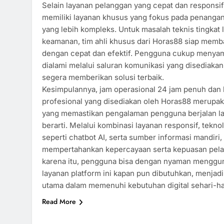
Selain layanan pelanggan yang cepat dan responsif
memiliki layanan khusus yang fokus pada penangan
yang lebih kompleks. Untuk masalah teknis tingkat la
keamanan, tim ahli khusus dari Horas88 siap mem
dengan cepat dan efektif. Pengguna cukup menya
dialami melalui saluran komunikasi yang disediakan,
segera memberikan solusi terbaik.
Kesimpulannya, jam operasional 24 jam penuh dan
profesional yang disediakan oleh Horas88 merupa
yang memastikan pengalaman pengguna berjalan l
berarti. Melalui kombinasi layanan responsif, tekn
seperti chatbot AI, serta sumber informasi mandir
mempertahankan kepercayaan serta kepuasan pela
karena itu, pengguna bisa dengan nyaman menggu
layanan platform ini kapan pun dibutuhkan, menjad
utama dalam memenuhi kebutuhan digital sehari-ha
Read More