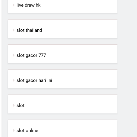
live draw hk
slot thailand
slot gacor 777
slot gacor hari ini
slot
slot online