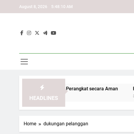
Skip
August 8, 2026
5:48:11 AM
to
content
Erm
Dapatkan 
onsif di Berbagai Perangkat secara Aman
Panduan Men
3 Weeks Ago
HEADLINES
Home
dukungan pelanggan