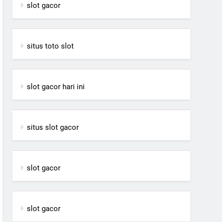
slot gacor
situs toto slot
slot gacor hari ini
situs slot gacor
slot gacor
slot gacor