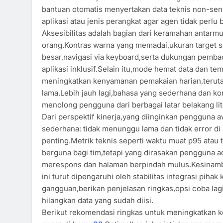
bantuan otomatis menyertakan data teknis non-sensi
aplikasi atau jenis perangkat agar agen tidak perlu 
Aksesibilitas adalah bagian dari keramahan antarm
orang.Kontras warna yang memadai,ukuran target 
besar,navigasi via keyboard,serta dukungan pemb
aplikasi inklusif.Selain itu,mode hemat data dan te
meningkatkan kenyamanan pemakaian harian,terut
lama.Lebih jauh lagi,bahasa yang sederhana dan ko
menolong pengguna dari berbagai latar belakang lite
Dari perspektif kinerja,yang diinginkan pengguna
sederhana: tidak menunggu lama dan tidak error d
penting.Metrik teknis seperti waktu muat p95 atau 
berguna bagi tim,tetapi yang dirasakan pengguna a
merespons dan halaman berpindah mulus.Kesina
ini turut dipengaruhi oleh stabilitas integrasi pihak 
gangguan,berikan penjelasan ringkas,opsi coba lag
hilangkan data yang sudah diisi.
Berikut rekomendasi ringkas untuk meningkatkan