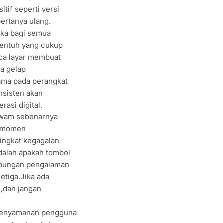
tif seperti versi
bertanya ulang.
uka bagi semua
sentuh yang cukup
aca layar membuat
ma gelap
ama pada perangkat
nsisten akan
rasi digital.
 awam sebenarnya
i momen
tingkat kegagalan
dalah apakah tombol
mbungan pengalaman
ketiga.Jika ada
i,dan jangan
 kenyamanan pengguna