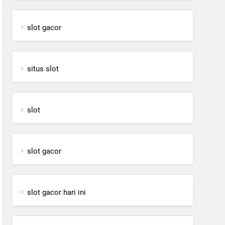
slot gacor
situs slot
slot
slot gacor
slot gacor hari ini