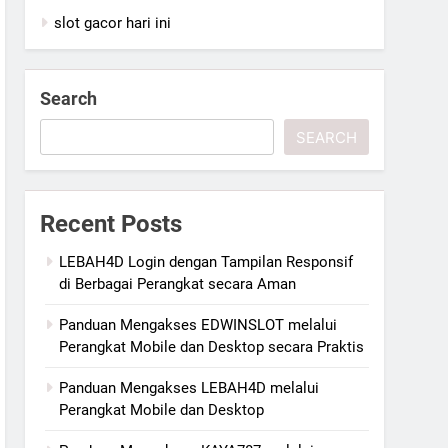
slot gacor hari ini
Search
SEARCH
Recent Posts
LEBAH4D Login dengan Tampilan Responsif
di Berbagai Perangkat secara Aman
Panduan Mengakses EDWINSLOT melalui
Perangkat Mobile dan Desktop secara Praktis
Panduan Mengakses LEBAH4D melalui
Perangkat Mobile dan Desktop