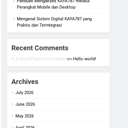
Panduan Mengakses KAYA787 melalui
Perangkat Mobile dan Desktop
Mengenal Sistem Digital KAYA787 yang
Praktis dan Terintegrasi
Recent Comments
A WordPress Commenter
on
Hello world!
Archives
July 2026
June 2026
May 2026
April 2026