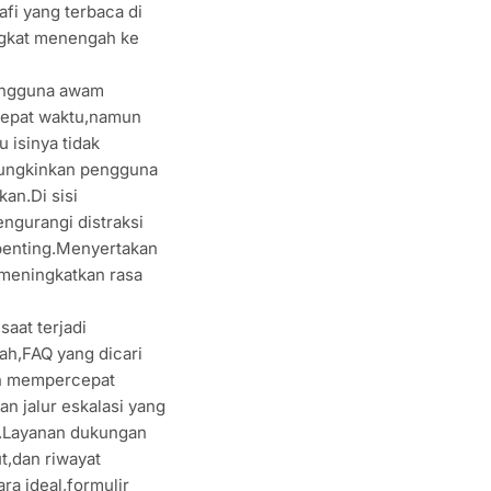
fi yang terbaca di
ngkat menengah ke
engguna awam
 tepat waktu,namun
 isinya tidak
emungkinkan pengguna
an.Di sisi
engurangi distraksi
penting.Menyertakan
 meningkatkan rasa
aat terjadi
ah,FAQ yang dicari
an mempercepat
 jalur eskalasi yang
ai.Layanan dukungan
t,dan riwayat
ra ideal,formulir