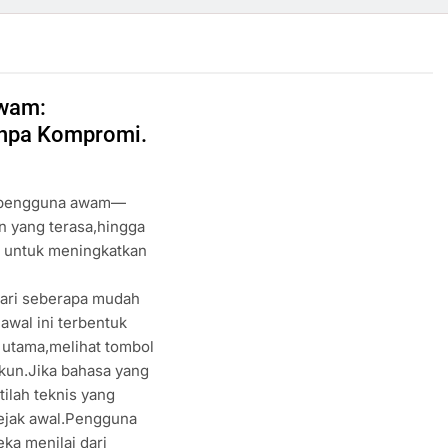
Awam:
anpa Kompromi.
g pengguna awam—
n yang terasa,hingga
 untuk meningkatkan
dari seberapa mudah
awal ini terbentuk
 utama,melihat tombol
kun.Jika bahasa yang
stilah teknis yang
ejak awal.Pengguna
eka menilai dari