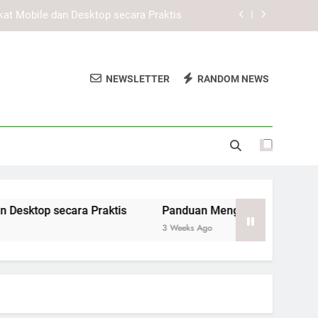
t Mobile dan Desktop secara Praktis
lalui Perangkat Mobile dan Desktop
elalui Perangkat Mobile dan Desktop
NEWSLETTER
RANDOM NEWS
f di Berbagai Perangkat secara Aman
o Pitacco. Sumber Daya Untuk Sukses Finansial.
t Mobile dan Desktop secara Praktis
lalui Perangkat Mobile dan Desktop
elalui Perangkat Mobile dan Desktop
cara Praktis
Panduan Mengakses LEBAH4D melalui Per
3 Weeks Ago