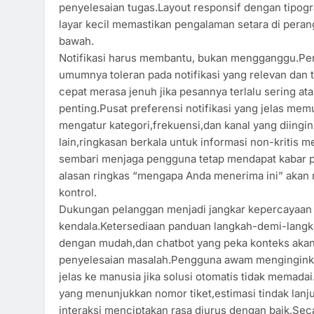
penyelesaian tugas.Layout responsif dengan tipogra
layar kecil memastikan pengalaman setara di pera
bawah.
Notifikasi harus membantu, bukan mengganggu.P
umumnya toleran pada notifikasi yang relevan dan
cepat merasa jenuh jika pesannya terlalu sering atau
penting.Pusat preferensi notifikasi yang jelas m
mengatur kategori,frekuensi,dan kanal yang diingink
lain,ringkasan berkala untuk informasi non-kritis m
sembari menjaga pengguna tetap mendapat kabar 
alasan ringkas “mengapa Anda menerima ini” akan
kontrol.
Dukungan pelanggan menjadi jangkar kepercayaan s
kendala.Ketersediaan panduan langkah-demi-langk
dengan mudah,dan chatbot yang peka konteks ak
penyelesaian masalah.Pengguna awam menginginkan
jelas ke manusia jika solusi otomatis tidak memad
yang menunjukkan nomor tiket,estimasi tindak lanju
interaksi menciptakan rasa diurus dengan baik.Seca