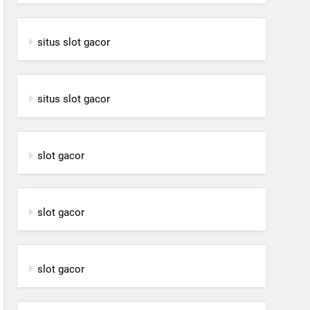
situs slot gacor
situs slot gacor
slot gacor
slot gacor
slot gacor