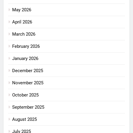
May 2026
April 2026
March 2026
February 2026
January 2026
December 2025
November 2025
October 2025
September 2025
August 2025
July 2025