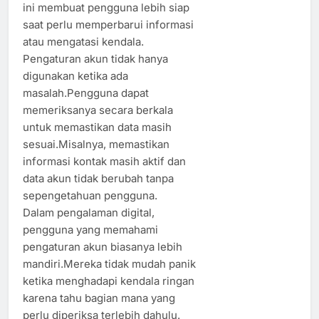
ini membuat pengguna lebih siap
saat perlu memperbarui informasi
atau mengatasi kendala.
Pengaturan akun tidak hanya
digunakan ketika ada
masalah.Pengguna dapat
memeriksanya secara berkala
untuk memastikan data masih
sesuai.Misalnya, memastikan
informasi kontak masih aktif dan
data akun tidak berubah tanpa
sepengetahuan pengguna.
Dalam pengalaman digital,
pengguna yang memahami
pengaturan akun biasanya lebih
mandiri.Mereka tidak mudah panik
ketika menghadapi kendala ringan
karena tahu bagian mana yang
perlu diperiksa terlebih dahulu.