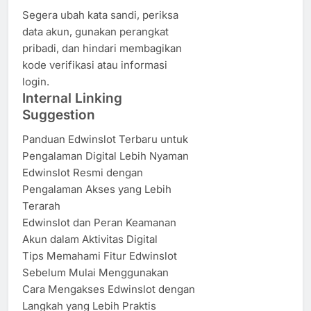
Segera ubah kata sandi, periksa
data akun, gunakan perangkat
pribadi, dan hindari membagikan
kode verifikasi atau informasi
login.
Internal Linking
Suggestion
Panduan Edwinslot Terbaru untuk
Pengalaman Digital Lebih Nyaman
Edwinslot Resmi dengan
Pengalaman Akses yang Lebih
Terarah
Edwinslot dan Peran Keamanan
Akun dalam Aktivitas Digital
Tips Memahami Fitur Edwinslot
Sebelum Mulai Menggunakan
Cara Mengakses Edwinslot dengan
Langkah yang Lebih Praktis