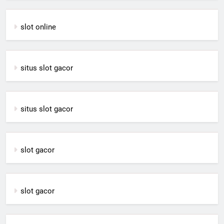
slot online
situs slot gacor
situs slot gacor
slot gacor
slot gacor