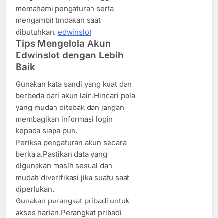
memahami pengaturan serta
mengambil tindakan saat
dibutuhkan.
edwinslot
Tips Mengelola Akun
Edwinslot dengan Lebih
Baik
Gunakan kata sandi yang kuat dan
berbeda dari akun lain.Hindari pola
yang mudah ditebak dan jangan
membagikan informasi login
kepada siapa pun.
Periksa pengaturan akun secara
berkala.Pastikan data yang
digunakan masih sesuai dan
mudah diverifikasi jika suatu saat
diperlukan.
Gunakan perangkat pribadi untuk
akses harian.Perangkat pribadi