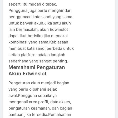
seperti itu mudah ditebak.
Pengguna juga perlu menghindari
penggunaan kata sandi yang sama
untuk banyak akun.Jika satu akun
lain bermasalah, akun Edwinslot
dapat ikut berisiko jika memakai
kombinasi yang sama.Kebiasaan
membuat kata sandi berbeda untuk
setiap platform adalah langkah
sederhana yang sangat penting.
Memahami Pengaturan
Akun Edwinslot
Pengaturan akun menjadi bagian
yang perlu dipahami sejak
awal.Pengguna sebaiknya
mengenali area profil, data akses,
pengaturan keamanan, dan bagian
bantuan jika tersedia.Pemahaman