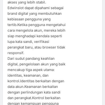
akses yang lebih stabil.
Edwinslot dapat dipahami sebagai
brand digital yang membutuhkan
kebiasaan pengguna yang
tertib.Ketika pengguna mengetahui
cara mengelola akun, mereka lebih
siap menghadapi kendala seperti
lupa kata sandi, verifikasi
perangkat baru, atau browser tidak
responsif.
Dari sudut pandang keahlian
digital, pengelolaan akun yang baik
mencakup tiga aspek utama:
identitas, keamanan, dan
kontrol.Identitas berkaitan dengan
data akun.Keamanan berkaitan
dengan perlindungan kata sandi
dan perangkat.Kontrol berkaitan
dengan kemampuan pengguna