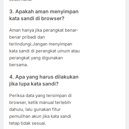
3. Apakah aman menyimpan
kata sandi di browser?
Aman hanya jika perangkat benar-
benar pribadi dan
terlindungi.Jangan menyimpan
kata sandi di perangkat umum atau
perangkat yang digunakan
bersama.
4. Apa yang harus dilakukan
jika lupa kata sandi?
Periksa data yang tersimpan di
browser, ketik manual terlebih
dahulu, lalu gunakan fitur
pemulihan akun jika kata sandi
tetap tidak sesuai.