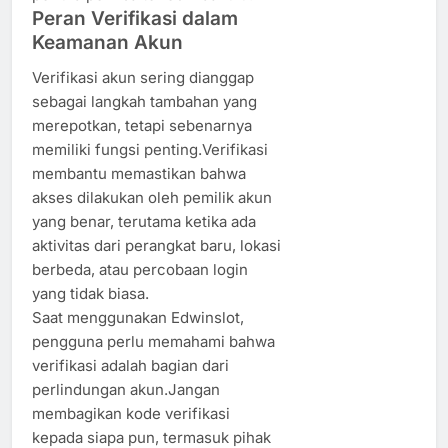
Peran Verifikasi dalam
Keamanan Akun
Verifikasi akun sering dianggap
sebagai langkah tambahan yang
merepotkan, tetapi sebenarnya
memiliki fungsi penting.Verifikasi
membantu memastikan bahwa
akses dilakukan oleh pemilik akun
yang benar, terutama ketika ada
aktivitas dari perangkat baru, lokasi
berbeda, atau percobaan login
yang tidak biasa.
Saat menggunakan Edwinslot,
pengguna perlu memahami bahwa
verifikasi adalah bagian dari
perlindungan akun.Jangan
membagikan kode verifikasi
kepada siapa pun, termasuk pihak