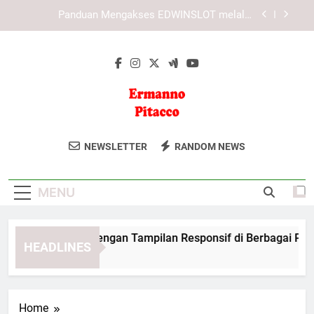
Skip
Panduan Mengakses LEBAH4D melalui Perangkat
to
Mobile dan Desktop
content
Panduan Mengakses KAYA787 melalui Perangkat
Mobile dan Desktop
LEBAH4D Login dengan Tampilan Responsif di
Berbagai Perangkat secara Aman
Panduan Mengakses EDWINSLOT melalui
Perangkat Mobile dan Desktop secara Praktis
Ermanno
Dapatkan Solusi Bisnis Dan Keuangan
Panduan Mengakses LEBAH4D melalui Perangkat
NEWSLETTER
RANDOM NEWS
Mobile dan Desktop
Pitacco
Dari Konsultan Profesional Ermanno
Panduan Mengakses KAYA787 melalui Perangkat
Pitacco. Sumber Daya Untuk Sukses
Mobile dan Desktop
MENU
Finansial.
BAH4D Login dengan Tampilan Responsif di Berbagai Perang
HEADLINES
eeks Ago
Home