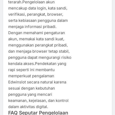
terarah.Pengelolaan akun
mencakup data login, kata sandi,
verifikasi, perangkat, browser,
serta kebiasaan pengguna dalam
menjaga informasi pribadi.
Dengan memahami pengaturan
akun, memakai kata sandi kuat,
menggunakan perangkat pribadi,
dan menjaga browser tetap stabil,
pengguna dapat mengurangi risiko
kendala akses.Pendekatan yang
rapi seperti ini membantu
memperkuat pengalaman
Edwinslot secara natural karena
sesuai dengan kebutuhan
pengguna yang mencari
keamanan, kejelasan, dan kontrol
dalam aktivitas digital.
FAQ Seputar Pengelolaan