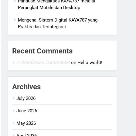
Panduan Mengakses KAYA787 melalui
Perangkat Mobile dan Desktop
Mengenal Sistem Digital KAYA787 yang
Praktis dan Terintegrasi
Recent Comments
A WordPress Commenter
on
Hello world!
Archives
July 2026
June 2026
May 2026
April 2026