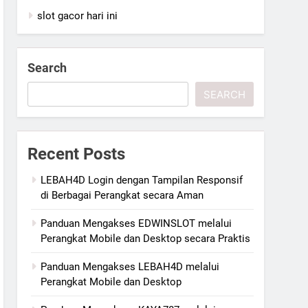
slot gacor hari ini
Search
SEARCH
Recent Posts
LEBAH4D Login dengan Tampilan Responsif
di Berbagai Perangkat secara Aman
Panduan Mengakses EDWINSLOT melalui
Perangkat Mobile dan Desktop secara Praktis
Panduan Mengakses LEBAH4D melalui
Perangkat Mobile dan Desktop