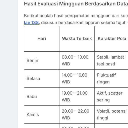
Hasil Evaluasi Mingguan Berdasarkan Dat
Berikut adalah hasil pengamatan mingguan dari kom
lae 138
, disusun berdasarkan laporan selama tujuh 
Hari
Waktu Terbaik
Karakter Pola
08.00 – 10.00
Stabil, lambat
Senin
WIB
tapi pasti
14.00 – 16.00
Fluktuatif
Selasa
WIB
ringan
19.00 – 21.00
Aktif, scatter
Rabu
WIB
sering
20.00 – 22.00
Volatil, potensi
Kamis
WIB
tinggi