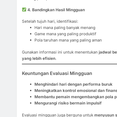
4.
Bandingkan Hasil Mingguan
Setelah tujuh hari, identifikasi:
Hari mana paling banyak menang
Game mana yang paling produktif
Pola taruhan mana yang paling aman
Gunakan informasi ini untuk menentukan
jadwal b
yang lebih efisien
.
Keuntungan Evaluasi Mingguan
Menghindari hari dengan performa buruk
Meningkatkan kontrol emosional dan finans
Membantu pemain mengembangkan pola pr
Mengurangi risiko bermain impulsif
Evaluasi mingguan juga berguna untuk
menyusun st