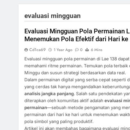
evaluasi mingguan
Evaluasi Mingguan Pola Permainan L
Menemukan Pola Efektif dari Hari ke
Cd1ca69
1 Year Ago
0
6 Mins
Evaluasi mingguan pola permainan di Lae 138 dap
memahami ritme permainan. Temukan pola terbaik d
Minggu dan susun strategi berdasarkan data real.
Dalam permainan digital yang serba cepat seperti d
yang cerdas tak hanya mengandalkan keberuntunga
analisis jangka panjang
. Salah satu pendekatan ya
diterapkan oleh komunitas aktif adalah
evaluasi mi
permainan
—sebuah metode pengamatan yang mem
permainan dari hari ke hari untuk menemukan wakt
pola simbol yang paling produktif.
Artikel ini akan membahas bagaimana evaluasi min