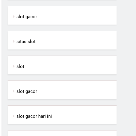
slot gacor
situs slot
slot
slot gacor
slot gacor hari ini