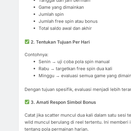
Tanggal dan jam bermain
Game yang dimainkan
Jumlah spin
Jumlah free spin atau bonus
Total saldo awal dan akhir
2.
Tentukan Tujuan Per Hari
Contohnya:
Senin → uji coba pola spin manual
Rabu → targetkan free spin dua kali
Minggu → evaluasi semua game yang dimai
Dengan tujuan spesifik, evaluasi menjadi lebih tera
3.
Amati Respon Simbol Bonus
Catat jika scatter muncul dua kali dalam satu sesi tet
wild muncul berulang di reel tertentu. Ini memberi 
tentang pola permainan harian.