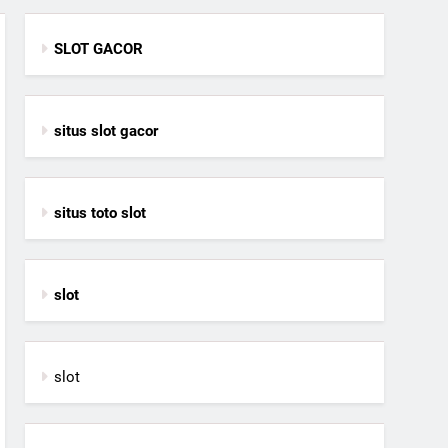
SLOT GACOR
situs slot gacor
situs toto slot
slot
slot