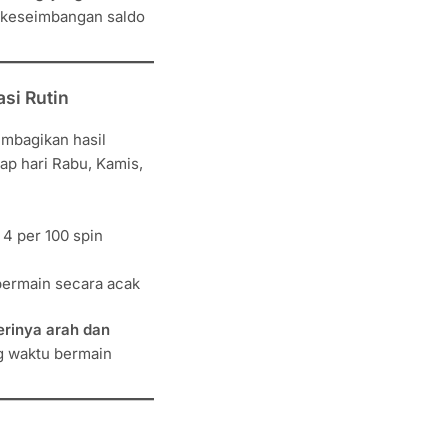
a keseimbangan saldo
si Rutin
mbagikan hasil
ap hari Rabu, Kamis,
 4 per 100 spin
 bermain secara acak
rinya arah dan
g waktu bermain