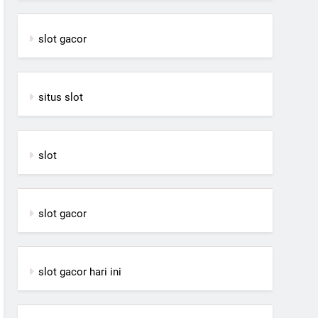
slot gacor
situs slot
slot
slot gacor
slot gacor hari ini