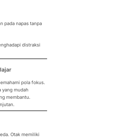
an pada napas tanpa
enghadapi distraksi
lajar
emahami pola fokus.
pa yang mudah
ling membantu.
njutan.
jeda. Otak memiliki