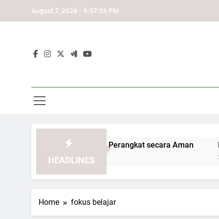
Skip
August 7, 2026
6:07:57 PM
to
content
Erm
Dapatkan 
onsif di Berbagai Perangkat secara Aman
Panduan Men
2 Weeks Ago
HEADLINES
Home
fokus belajar