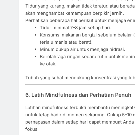
Tidur yang kurang, makan tidak teratur, atau berada
akan menghambat kemampuan berpikir jernih.
Perhatikan beberapa hal berikut untuk menjaga ene
Tidur minimal 7–8 jam setiap hari.
Konsumsi makanan bergizi sebelum belajar 
terlalu manis atau berat).
Minum cukup air untuk menjaga hidrasi.
Berolahraga ringan secara rutin untuk menin
ke otak.
Tubuh yang sehat mendukung konsentrasi yang lebi
6. Latih Mindfulness dan Perhatian Penuh
Latihan mindfulness terbukti membantu meningka
untuk tetap hadir di momen sekarang. Cukup 5–10 m
pernapasan dalam setiap hari dapat membuat Anda 
fokus.