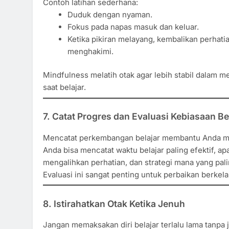
Contoh latihan sederhana:
Duduk dengan nyaman.
Fokus pada napas masuk dan keluar.
Ketika pikiran melayang, kembalikan perhati
menghakimi.
Mindfulness melatih otak agar lebih stabil dalam m
saat belajar.
7. Catat Progres dan Evaluasi Kebiasaan Be
Mencatat perkembangan belajar membantu Anda m
Anda bisa mencatat waktu belajar paling efektif, a
mengalihkan perhatian, dan strategi mana yang pa
Evaluasi ini sangat penting untuk perbaikan berkela
8. Istirahatkan Otak Ketika Jenuh
Jangan memaksakan diri belajar terlalu lama tanpa 