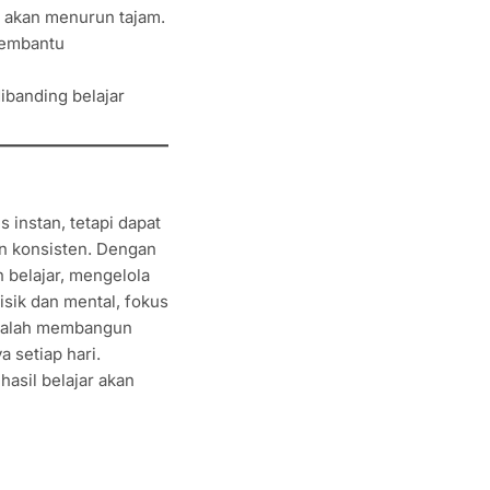
s akan menurun tajam.
 membantu
dibanding belajar
instan, tetapi dapat
an konsisten. Dengan
 belajar, mengelola
isik dan mental, fokus
adalah membangun
 setiap hari.
hasil belajar akan