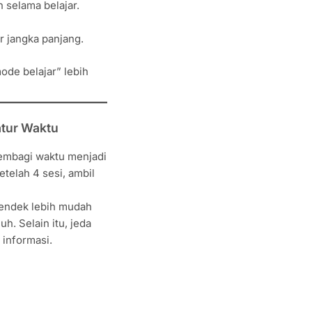
 selama belajar.
r jangka panjang.
de belajar” lebih
tur Waktu
mbagi waktu menjadi
Setelah 4 sesi, ambil
 pendek lebih mudah
uh. Selain itu, jeda
informasi.