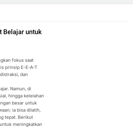
Belajar untuk
ngkan fokus saat
sis prinsip E-E-A-T
istraksi, dan
jar. Namun, di
ial, hingga kelelahan
angan besar untuk
an; ia bisa dilatih,
g tepat. Berikut
f untuk meningkatkan