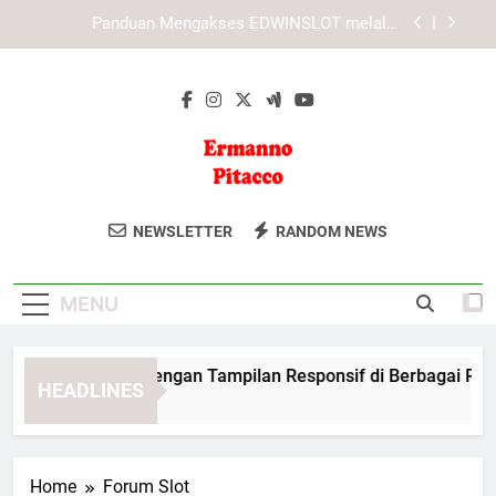
Skip
Panduan Mengakses LEBAH4D melalui Perangkat
to
Mobile dan Desktop
content
Panduan Mengakses KAYA787 melalui Perangkat
Mobile dan Desktop
LEBAH4D Login dengan Tampilan Responsif di
Berbagai Perangkat secara Aman
Panduan Mengakses EDWINSLOT melalui
Perangkat Mobile dan Desktop secara Praktis
Ermanno
Dapatkan Solusi Bisnis Dan Keuangan
Panduan Mengakses LEBAH4D melalui Perangkat
NEWSLETTER
RANDOM NEWS
Mobile dan Desktop
Pitacco
Dari Konsultan Profesional Ermanno
Panduan Mengakses KAYA787 melalui Perangkat
Pitacco. Sumber Daya Untuk Sukses
Mobile dan Desktop
MENU
Finansial.
BAH4D Login dengan Tampilan Responsif di Berbagai Perang
HEADLINES
Weeks Ago
Home
Forum Slot