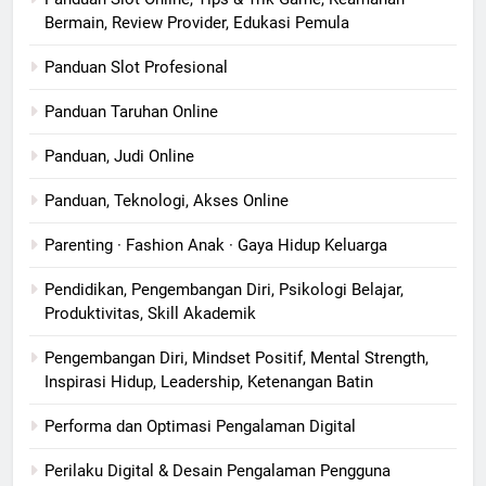
Bermain, Review Provider, Edukasi Pemula
Panduan Slot Profesional
Panduan Taruhan Online
Panduan, Judi Online
Panduan, Teknologi, Akses Online
Parenting · Fashion Anak · Gaya Hidup Keluarga
Pendidikan, Pengembangan Diri, Psikologi Belajar,
Produktivitas, Skill Akademik
Pengembangan Diri, Mindset Positif, Mental Strength,
Inspirasi Hidup, Leadership, Ketenangan Batin
Performa dan Optimasi Pengalaman Digital
Perilaku Digital & Desain Pengalaman Pengguna