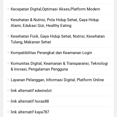
Kecepatan Digital,Optimasi Akses,Platform Modern
Kesehatan & Nutrisi, Pola Hidup Sehat, Gaya Hidup
Alami, Edukasi Gizi, Healthy Eating
Kesehatan Fisik, Gaya Hidup Sehat, Nutrisi, Kesehatan
Tulang, Makanan Sehat
Kompatibilitas Perangkat dan Keamanan Login
Komunitas Digital, Keamanan & Transparansi, Teknologi
& Inovasi, Pengalaman Pengguna
Layanan Pelanggan, Informasi Digital, Platform Online
link alternatif edwinslot
link alternatif horas88
link alternatif kaya787