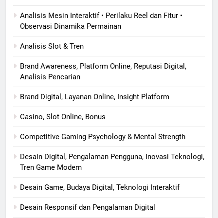
Analisis Mesin Interaktif • Perilaku Reel dan Fitur •
Observasi Dinamika Permainan
Analisis Slot & Tren
Brand Awareness, Platform Online, Reputasi Digital,
Analisis Pencarian
Brand Digital, Layanan Online, Insight Platform
Casino, Slot Online, Bonus
Competitive Gaming Psychology & Mental Strength
Desain Digital, Pengalaman Pengguna, Inovasi Teknologi,
Tren Game Modern
Desain Game, Budaya Digital, Teknologi Interaktif
Desain Responsif dan Pengalaman Digital