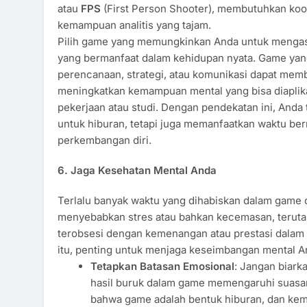
atau
FPS
(First Person Shooter), membutuhkan koor
kemampuan analitis yang tajam.
Pilih game yang memungkinkan Anda untuk mengas
yang bermanfaat dalam kehidupan nyata. Game yan
perencanaan, strategi, atau komunikasi dapat mem
meningkatkan kemampuan mental yang bisa diaplik
pekerjaan atau studi. Dengan pendekatan ini, Anda
untuk hiburan, tetapi juga memanfaatkan waktu be
perkembangan diri.
6.
Jaga Kesehatan Mental Anda
Terlalu banyak waktu yang dihabiskan dalam game o
menyebabkan stres atau bahkan kecemasan, terutam
terobsesi dengan kemenangan atau prestasi dalam
itu, penting untuk menjaga keseimbangan mental A
Tetapkan Batasan Emosional
: Jangan biark
hasil buruk dalam game memengaruhi suasana
bahwa game adalah bentuk hiburan, dan ke