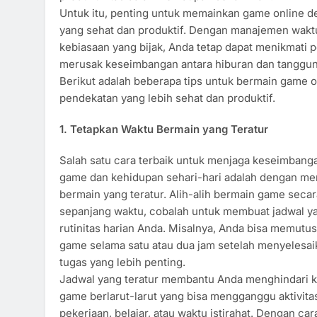
Untuk itu, penting untuk memainkan game online 
yang sehat dan produktif. Dengan manajemen wakt
kebiasaan yang bijak, Anda tetap dapat menikmati 
merusak keseimbangan antara hiburan dan tanggun
Berikut adalah beberapa tips untuk bermain game 
pendekatan yang lebih sehat dan produktif.
1.
Tetapkan Waktu Bermain yang Teratur
Salah satu cara terbaik untuk menjaga keseimbang
game dan kehidupan sehari-hari adalah dengan m
bermain yang teratur. Alih-alih bermain game seca
sepanjang waktu, cobalah untuk membuat jadwal y
rutinitas harian Anda. Misalnya, Anda bisa memutu
game selama satu atau dua jam setelah menyelesai
tugas yang lebih penting.
Jadwal yang teratur membantu Anda menghindari 
game berlarut-larut yang bisa mengganggu aktivitas 
pekerjaan, belajar, atau waktu istirahat. Dengan cara