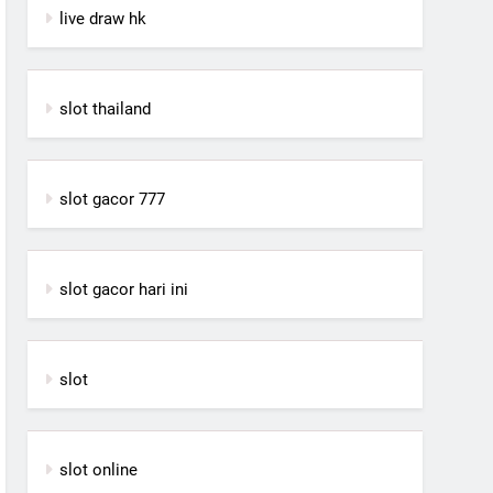
live draw hk
slot thailand
slot gacor 777
slot gacor hari ini
slot
slot online