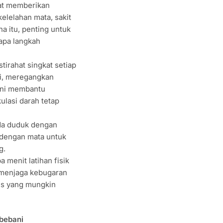
at memberikan
kelelahan mata, sakit
a itu, penting untuk
apa langkah
tirahat singkat setiap
ri, meregangkan
 ini membantu
lasi darah tetap
nda duduk dengan
 dengan mata untuk
g.
a menit latihan fisik
a menjaga kebugaran
es yang mungkin
bebani