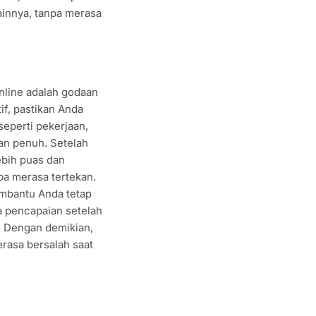
ainnya, tanpa merasa
nline adalah godaan
if, pastikan Anda
seperti pekerjaan,
ian penuh. Setelah
ebih puas dan
a merasa tertekan.
bantu Anda tetap
a pencapaian setelah
. Dengan demikian,
erasa bersalah saat