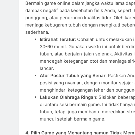
Bermain game online dalam jangka waktu lama dap
dampak negatif pada kesehatan fisik Anda, seperti 
punggung, atau penurunan kualitas tidur. Oleh karen
menjaga kebugaran tubuh dengan mengikuti beber
sederhana.
Istirahat Teratur
: Cobalah untuk melakukan is
30-60 menit. Gunakan waktu ini untuk berdi
tubuh, atau berjalan-jalan sejenak. Aktivitas
mencegah ketegangan otot dan menjaga sirku
lancar.
Atur Postur Tubuh yang Benar
: Pastikan A
posisi yang nyaman, dengan monitor sejajar
menghindari ketegangan leher dan punggun
Lakukan Olahraga Ringan
: Sisipkan beberap
di antara sesi bermain game. Ini tidak hany
tubuh, tetapi juga membantu meredakan str
muncul setelah bermain game.
4.
Pilih Game yang Menantang namun Tidak Mem