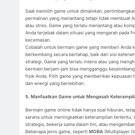
Saat memilih game untuk dimainkan, pertimbangka
permainan yang menantang tetapi tidak membuat A
atau stres. Game yang terlalu menantang atau komp
Anda terjebak dalam situasi yang mengarah pada fru
kecemasan.
Cobalah untuk bermain game yang memberi Anda 
berkembang secara bertahap, baik dari sisi keter
strategi. Game yang terlalu intens atau yang meng
bermain berjam-jam bisa mengganggu keseimbang
fisik Anda. Pilih game yang memberikan kepuasan 
dan energi yang berlebihan.
5.
Manfaatkan Game untuk Mengasah Keterampil
Bermain game online tidak hanya soal hiburan, teta
sarana untuk meningkatkan keterampilan tertentu, s
strategis, bekerja sama dalam tim, atau mengemban
Beberapa jenis game, seperti
MOBA
(Multiplayer O