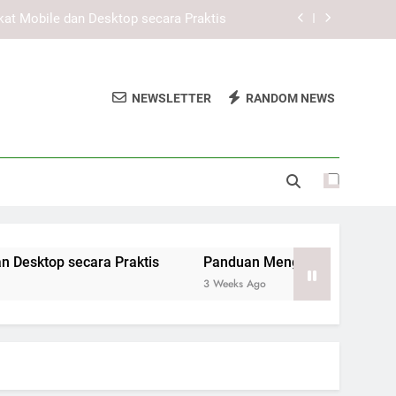
t Mobile dan Desktop secara Praktis
lalui Perangkat Mobile dan Desktop
elalui Perangkat Mobile dan Desktop
NEWSLETTER
RANDOM NEWS
f di Berbagai Perangkat secara Aman
o Pitacco. Sumber Daya Untuk Sukses Finansial.
t Mobile dan Desktop secara Praktis
lalui Perangkat Mobile dan Desktop
elalui Perangkat Mobile dan Desktop
cara Praktis
Panduan Mengakses LEBAH4D melalui Per
3 Weeks Ago