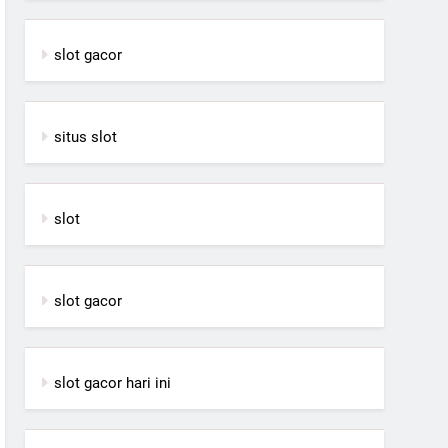
slot gacor
situs slot
slot
slot gacor
slot gacor hari ini