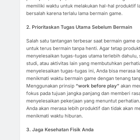
memiliki waktu untuk melakukan hal-hal produktif l
bersalah karena terlalu lama bermain game.
2.
Prioritaskan Tugas Utama Sebelum Bermain
Salah satu tantangan terbesar saat bermain game o
untuk terus bermain tanpa henti. Agar tetap produkt
menyelesaikan tugas-tugas utama terlebih dahulu, 
studi, atau aktivitas lain yang membutuhkan perhat
menyelesaikan tugas-tugas ini, Anda bisa merasa l
menikmati waktu bermain game dengan tenang tanp
Menggunakan prinsip
“work before play”
akan mem
fokus pada tujuan jangka panjang dan memberi ras
menyelesaikan pekerjaan yang menuntut perhatian
Anda akan merasa lebih produktif dan tidak akan m
menikmati waktu hiburan.
3.
Jaga Kesehatan Fisik Anda