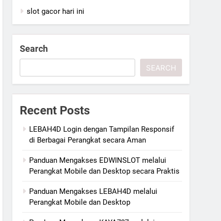
slot gacor hari ini
Search
SEARCH
Recent Posts
LEBAH4D Login dengan Tampilan Responsif
di Berbagai Perangkat secara Aman
Panduan Mengakses EDWINSLOT melalui
Perangkat Mobile dan Desktop secara Praktis
Panduan Mengakses LEBAH4D melalui
Perangkat Mobile dan Desktop