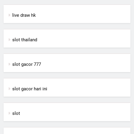
live draw hk
slot thailand
slot gacor 777
slot gacor hari ini
slot