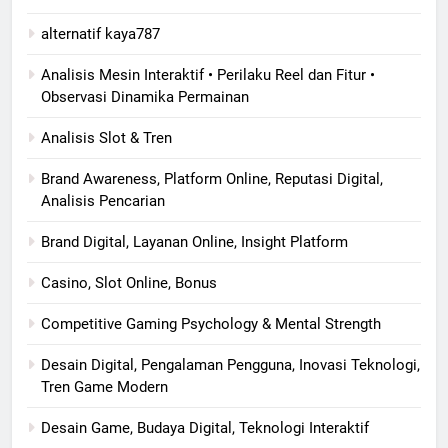
alternatif kaya787
Analisis Mesin Interaktif • Perilaku Reel dan Fitur •
Observasi Dinamika Permainan
Analisis Slot & Tren
Brand Awareness, Platform Online, Reputasi Digital,
Analisis Pencarian
Brand Digital, Layanan Online, Insight Platform
Casino, Slot Online, Bonus
Competitive Gaming Psychology & Mental Strength
Desain Digital, Pengalaman Pengguna, Inovasi Teknologi,
Tren Game Modern
Desain Game, Budaya Digital, Teknologi Interaktif