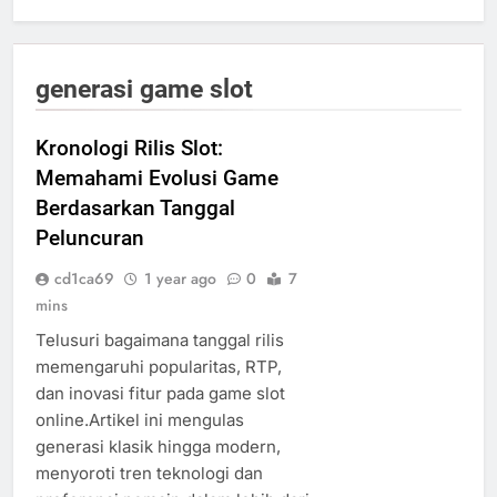
generasi game slot
Kronologi Rilis Slot:
Memahami Evolusi Game
Berdasarkan Tanggal
Peluncuran
cd1ca69
1 year ago
0
7
mins
Telusuri bagaimana tanggal rilis
memengaruhi popularitas, RTP,
dan inovasi fitur pada game slot
online.Artikel ini mengulas
generasi klasik hingga modern,
menyoroti tren teknologi dan