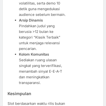
volatilitas, serta demo 10
detik guna mengedukasi
audience sebelum bermain.
Arsip Dinamis
Pindahkan judul yang
berusia >12 bulan ke
kategori “Klasik Terbaik”
untuk menjaga relevansi
pencarian.
Kolom Komunitas
Sediakan ruang ulasan
singkat yang terverifikasi,
menambah sinyal E-E-A-T
dan meningkatkan
transparansi.
Kesimpulan
Slot berdasarkan waktu rilis bukan