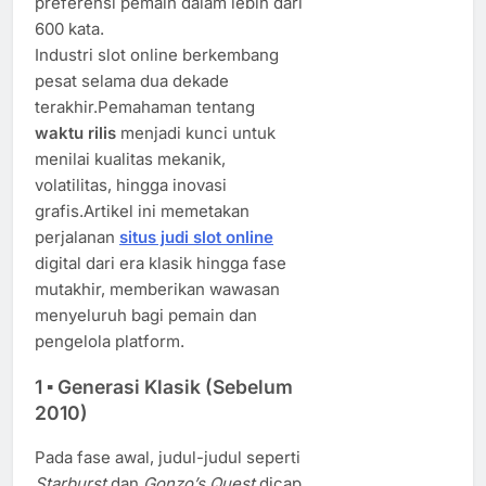
preferensi pemain dalam lebih dari
600 kata.
Industri slot online berkembang
pesat selama dua dekade
terakhir.Pemahaman tentang
waktu rilis
menjadi kunci untuk
menilai kualitas mekanik,
volatilitas, hingga inovasi
grafis.Artikel ini memetakan
perjalanan
situs judi slot online
digital dari era klasik hingga fase
mutakhir, memberikan wawasan
menyeluruh bagi pemain dan
pengelola platform.
1 ▪ Generasi Klasik (Sebelum
2010)
Pada fase awal, judul-judul seperti
Starburst
dan
Gonzo’s Quest
dicap