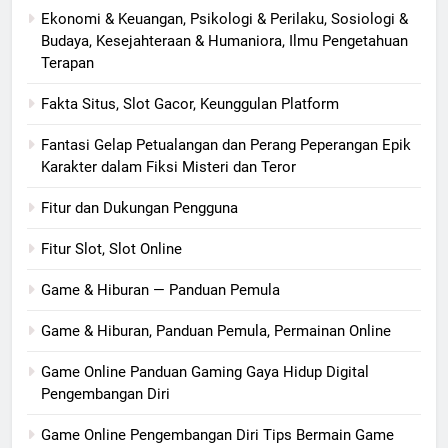
Ekonomi & Keuangan, Psikologi & Perilaku, Sosiologi &
Budaya, Kesejahteraan & Humaniora, Ilmu Pengetahuan
Terapan
Fakta Situs, Slot Gacor, Keunggulan Platform
Fantasi Gelap Petualangan dan Perang Peperangan Epik
Karakter dalam Fiksi Misteri dan Teror
Fitur dan Dukungan Pengguna
Fitur Slot, Slot Online
Game & Hiburan — Panduan Pemula
Game & Hiburan, Panduan Pemula, Permainan Online
Game Online Panduan Gaming Gaya Hidup Digital
Pengembangan Diri
Game Online Pengembangan Diri Tips Bermain Game