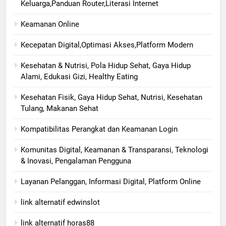
Keluarga,Panduan Router,Literasi Internet
Keamanan Online
Kecepatan Digital,Optimasi Akses,Platform Modern
Kesehatan & Nutrisi, Pola Hidup Sehat, Gaya Hidup
Alami, Edukasi Gizi, Healthy Eating
Kesehatan Fisik, Gaya Hidup Sehat, Nutrisi, Kesehatan
Tulang, Makanan Sehat
Kompatibilitas Perangkat dan Keamanan Login
Komunitas Digital, Keamanan & Transparansi, Teknologi
& Inovasi, Pengalaman Pengguna
Layanan Pelanggan, Informasi Digital, Platform Online
link alternatif edwinslot
link alternatif horas88