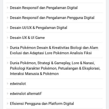
Desain Responsif dan Pengalaman Digital
Desain Responsif dan Pengalaman Pengguna Digital
Desain UI/UX & Pengalaman Digital
Desain UX & UI Game
Dunia Pokémon Desain & Kreativitas Biologi dan Alam
Evolusi dan Adaptasi Lore Pokémon Analisis Fiksi
Dunia Pokémon, Strategi & Gameplay, Lore & Narasi,
Psikologi Karakter Pokémon, Petualangan & Eksplorasi,
Interaksi Manusia & Pokémon
edwinslot
edwinslot alternatif
Efisiensi Pengguna dan Platform Digital