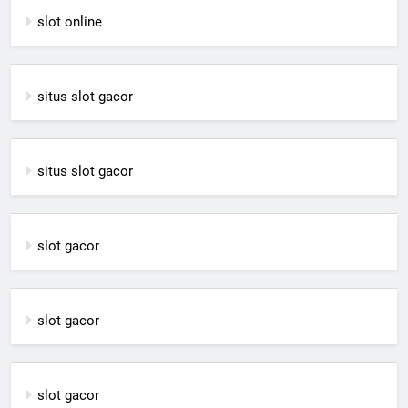
slot online
situs slot gacor
situs slot gacor
slot gacor
slot gacor
slot gacor