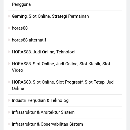
Pengguna
Gaming, Slot Online, Strategi Permainan
horas88
horas88 alternatif
HORAS88, Judi Online, Teknologi
HORAS88, Slot Online, Judi Online, Slot Klasik, Slot
Video
HORAS88, Slot Online, Slot Progresif, Slot Tetap, Judi
Online
Industri Perjudian & Teknologi
Infrastruktur & Arsitektur Sistem
Infrastruktur & Observabilitas Sistem