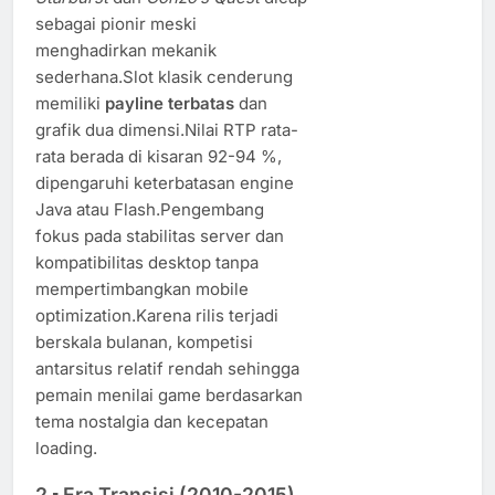
sebagai pionir meski
menghadirkan mekanik
sederhana.Slot klasik cenderung
memiliki
payline terbatas
dan
grafik dua dimensi.Nilai RTP rata-
rata berada di kisaran 92-94 %,
dipengaruhi keterbatasan engine
Java atau Flash.Pengembang
fokus pada stabilitas server dan
kompatibilitas desktop tanpa
mempertimbangkan mobile
optimization.Karena rilis terjadi
berskala bulanan, kompetisi
antarsitus relatif rendah sehingga
pemain menilai game berdasarkan
tema nostalgia dan kecepatan
loading.
2 ▪ Era Transisi (2010-2015)