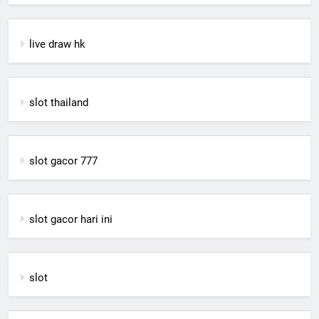
live draw hk
slot thailand
slot gacor 777
slot gacor hari ini
slot