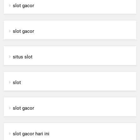
slot gacor
slot gacor
situs slot
slot
slot gacor
slot gacor hari ini