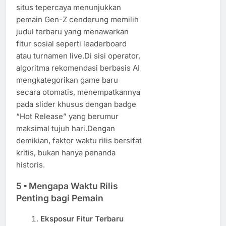
situs tepercaya menunjukkan
pemain Gen-Z cenderung memilih
judul terbaru yang menawarkan
fitur sosial seperti leaderboard
atau turnamen live.Di sisi operator,
algoritma rekomendasi berbasis AI
mengkategorikan game baru
secara otomatis, menempatkannya
pada slider khusus dengan badge
“Hot Release” yang berumur
maksimal tujuh hari.Dengan
demikian, faktor waktu rilis bersifat
kritis, bukan hanya penanda
historis.
5 ▪ Mengapa Waktu Rilis
Penting bagi Pemain
Eksposur Fitur Terbaru