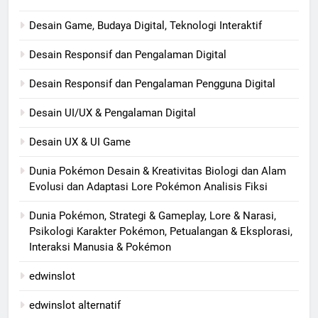
Desain Game, Budaya Digital, Teknologi Interaktif
Desain Responsif dan Pengalaman Digital
Desain Responsif dan Pengalaman Pengguna Digital
Desain UI/UX & Pengalaman Digital
Desain UX & UI Game
Dunia Pokémon Desain & Kreativitas Biologi dan Alam
Evolusi dan Adaptasi Lore Pokémon Analisis Fiksi
Dunia Pokémon, Strategi & Gameplay, Lore & Narasi,
Psikologi Karakter Pokémon, Petualangan & Eksplorasi,
Interaksi Manusia & Pokémon
edwinslot
edwinslot alternatif