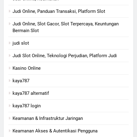
Judi Online, Panduan Transaksi, Platform Slot
Judi Online, Slot Gacor, Slot Terpercaya, Keuntungan
Bermain Slot
judi slot
Judi Slot Online, Teknologi Perjudian, Platform Judi
Kasino Online
kaya787
kaya787 alternatif
kaya787 login
Keamanan & Infrastruktur Jaringan
Keamanan Akses & Autentikasi Pengguna