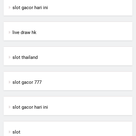
slot gacor hari ini
live draw hk
slot thailand
slot gacor 777
slot gacor hari ini
slot