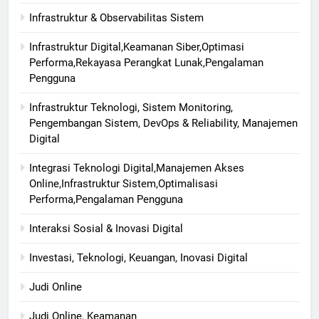
Infrastruktur & Observabilitas Sistem
Infrastruktur Digital,Keamanan Siber,Optimasi
Performa,Rekayasa Perangkat Lunak,Pengalaman
Pengguna
Infrastruktur Teknologi, Sistem Monitoring,
Pengembangan Sistem, DevOps & Reliability, Manajemen
Digital
Integrasi Teknologi Digital,Manajemen Akses
Online,Infrastruktur Sistem,Optimalisasi
Performa,Pengalaman Pengguna
Interaksi Sosial & Inovasi Digital
Investasi, Teknologi, Keuangan, Inovasi Digital
Judi Online
Judi Online, Keamanan