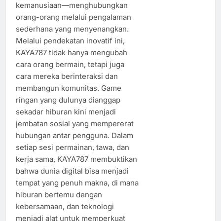
kemanusiaan—menghubungkan
orang-orang melalui pengalaman
sederhana yang menyenangkan.
Melalui pendekatan inovatif ini,
KAYA787 tidak hanya mengubah
cara orang bermain, tetapi juga
cara mereka berinteraksi dan
membangun komunitas. Game
ringan yang dulunya dianggap
sekadar hiburan kini menjadi
jembatan sosial yang mempererat
hubungan antar pengguna. Dalam
setiap sesi permainan, tawa, dan
kerja sama, KAYA787 membuktikan
bahwa dunia digital bisa menjadi
tempat yang penuh makna, di mana
hiburan bertemu dengan
kebersamaan, dan teknologi
menjadi alat untuk memperkuat