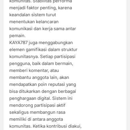
komunitas. Stabilitas performa
menjadi faktor penting, karena
keandalan sistem turut
menentukan kelancaran
komunikasi dan kerja sama antar
pemain.
KAYA787 juga menggabungkan
elemen gamifikasi dalam struktur
komunitasnya. Setiap partisipasi
pengguna, baik dalam bermain,
memberi komentar, atau
membantu anggota lain, akan
mendapatkan poin reputasi yang
bisa ditukarkan dengan berbagai
penghargaan digital. Sistem ini
mendorong partisipasi aktif
sekaligus membangun rasa
memiliki di antara anggota
komunitas. Ketika kontribusi diakui,