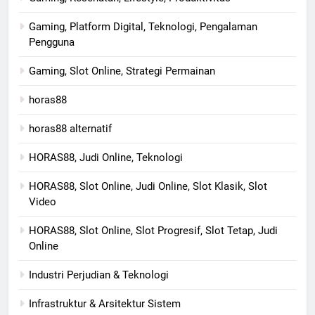
Gaming, Platform Digital, Teknologi, Pengalaman
Pengguna
Gaming, Slot Online, Strategi Permainan
horas88
horas88 alternatif
HORAS88, Judi Online, Teknologi
HORAS88, Slot Online, Judi Online, Slot Klasik, Slot
Video
HORAS88, Slot Online, Slot Progresif, Slot Tetap, Judi
Online
Industri Perjudian & Teknologi
Infrastruktur & Arsitektur Sistem