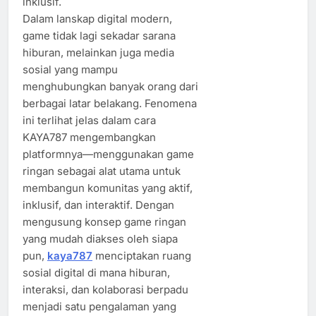
inklusif.
Dalam lanskap digital modern,
game tidak lagi sekadar sarana
hiburan, melainkan juga media
sosial yang mampu
menghubungkan banyak orang dari
berbagai latar belakang. Fenomena
ini terlihat jelas dalam cara
KAYA787 mengembangkan
platformnya—menggunakan game
ringan sebagai alat utama untuk
membangun komunitas yang aktif,
inklusif, dan interaktif. Dengan
mengusung konsep game ringan
yang mudah diakses oleh siapa
pun,
kaya787
menciptakan ruang
sosial digital di mana hiburan,
interaksi, dan kolaborasi berpadu
menjadi satu pengalaman yang