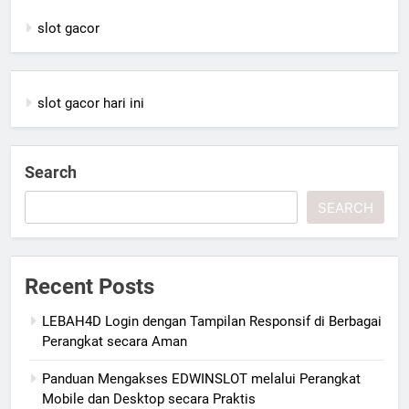
slot gacor
slot gacor hari ini
Search
SEARCH
Recent Posts
LEBAH4D Login dengan Tampilan Responsif di Berbagai
Perangkat secara Aman
Panduan Mengakses EDWINSLOT melalui Perangkat
Mobile dan Desktop secara Praktis