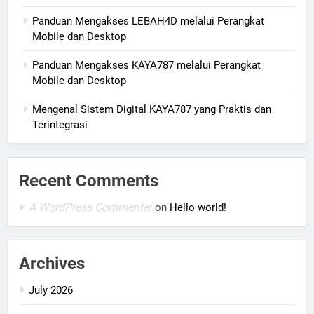
Panduan Mengakses LEBAH4D melalui Perangkat
Mobile dan Desktop
Panduan Mengakses KAYA787 melalui Perangkat
Mobile dan Desktop
Mengenal Sistem Digital KAYA787 yang Praktis dan
Terintegrasi
Recent Comments
A WordPress Commenter
on
Hello world!
Archives
July 2026