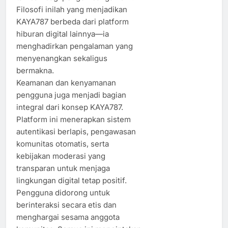
Filosofi inilah yang menjadikan
KAYA787 berbeda dari platform
hiburan digital lainnya—ia
menghadirkan pengalaman yang
menyenangkan sekaligus
bermakna.
Keamanan dan kenyamanan
pengguna juga menjadi bagian
integral dari konsep KAYA787.
Platform ini menerapkan sistem
autentikasi berlapis, pengawasan
komunitas otomatis, serta
kebijakan moderasi yang
transparan untuk menjaga
lingkungan digital tetap positif.
Pengguna didorong untuk
berinteraksi secara etis dan
menghargai sesama anggota