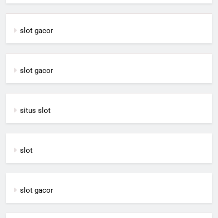
slot gacor
slot gacor
situs slot
slot
slot gacor