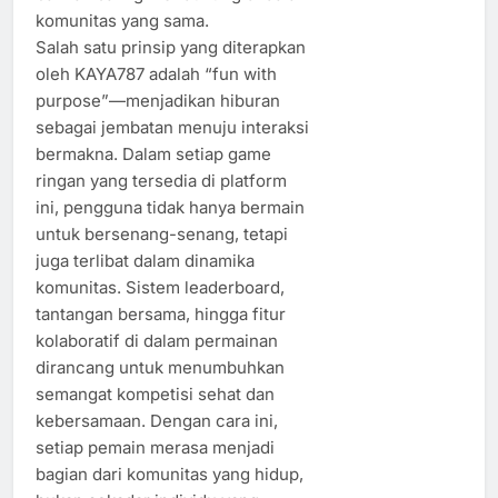
komunitas yang sama.
Salah satu prinsip yang diterapkan
oleh KAYA787 adalah “fun with
purpose”—menjadikan hiburan
sebagai jembatan menuju interaksi
bermakna. Dalam setiap game
ringan yang tersedia di platform
ini, pengguna tidak hanya bermain
untuk bersenang-senang, tetapi
juga terlibat dalam dinamika
komunitas. Sistem leaderboard,
tantangan bersama, hingga fitur
kolaboratif di dalam permainan
dirancang untuk menumbuhkan
semangat kompetisi sehat dan
kebersamaan. Dengan cara ini,
setiap pemain merasa menjadi
bagian dari komunitas yang hidup,